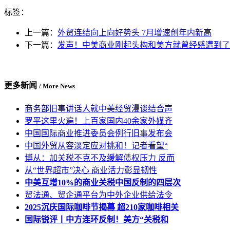
标签：
上一篇：
外贸连结向上向好势头 7月增速创年内新高
下一篇：
发声！中美商业刚起头构和美方就曾经感遭到了
更多新闻
/ More News
商务部旧事讲话人就中美经贸漫谈结合声
罗平这里火遍！上百家国内40余家外媒齐
中国国际商业推进委员会例行旧事发布会
中国外贸从容淡定应对挑和！记者看望“
博从：加关税不克不及缓解债权压力 反而
从“世界超市”决心 商业活力彰显韧性
中美互增10%的商业关税中国反制的四层次
贸法通、贸企通平台为中外企业供给法令
2025沉庆国际咖啡节揭幕 超210家咖啡相关
国际锐评丨中方连环反制！美方“关税和