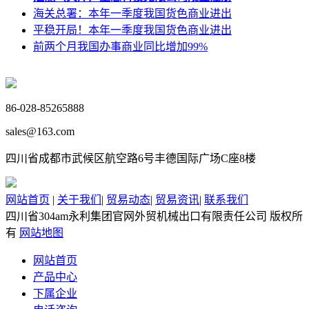
海关总署：本年一季度我国货色商业进出
平稳开局！本年一季度我国货色商业进出
前两个月我国办事商业同比增加99%
86-028-85265888
sales@163.com
四川省成都市武候区航空路6号丰德国际广场C座8楼
网站首页
|
关于我们
|
贸易动态
|
贸易资讯
|
联系我们
四川省304am永利集团官网外贸机械出口有限责任公司 版权所
有
网站地图
网站首页
产品中心
下属企业