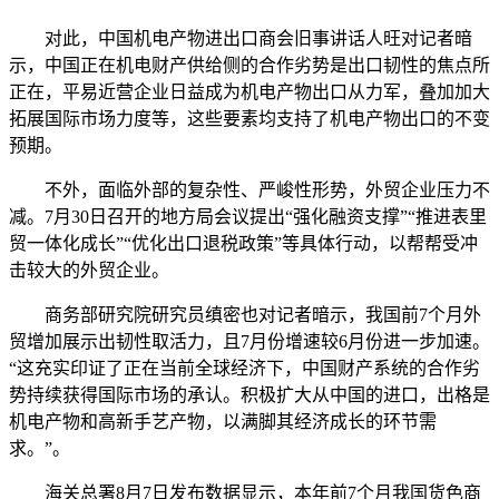
对此，中国机电产物进出口商会旧事讲话人旺对记者暗
示，中国正在机电财产供给侧的合作劣势是出口韧性的焦点所
正在，平易近营企业日益成为机电产物出口从力军，叠加加大
拓展国际市场力度等，这些要素均支持了机电产物出口的不变
预期。
不外，面临外部的复杂性、严峻性形势，外贸企业压力不
减。7月30日召开的地方局会议提出“强化融资支撑”“推进表里
贸一体化成长”“优化出口退税政策”等具体行动，以帮帮受冲
击较大的外贸企业。
商务部研究院研究员缜密也对记者暗示，我国前7个月外
贸增加展示出韧性取活力，且7月份增速较6月份进一步加速。
“这充实印证了正在当前全球经济下，中国财产系统的合作劣
势持续获得国际市场的承认。积极扩大从中国的进口，出格是
机电产物和高新手艺产物，以满脚其经济成长的环节需
求。”。
海关总署8月7日发布数据显示，本年前7个月我国货色商