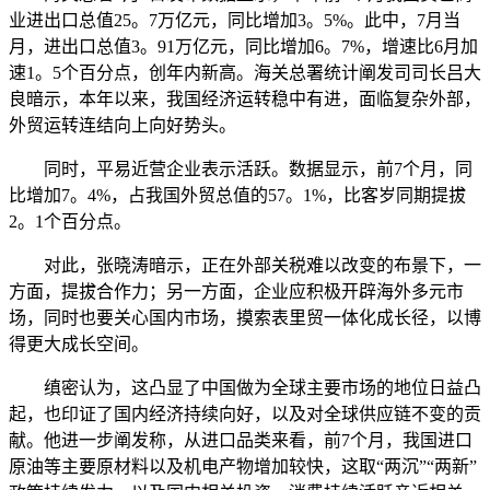
业进出口总值25。7万亿元，同比增加3。5%。此中，7月当
月，进出口总值3。91万亿元，同比增加6。7%，增速比6月加
速1。5个百分点，创年内新高。海关总署统计阐发司司长吕大
良暗示，本年以来，我国经济运转稳中有进，面临复杂外部，
外贸运转连结向上向好势头。
同时，平易近营企业表示活跃。数据显示，前7个月，同
比增加7。4%，占我国外贸总值的57。1%，比客岁同期提拔
2。1个百分点。
对此，张晓涛暗示，正在外部关税难以改变的布景下，一
方面，提拔合作力；另一方面，企业应积极开辟海外多元市
场，同时也要关心国内市场，摸索表里贸一体化成长径，以博
得更大成长空间。
缜密认为，这凸显了中国做为全球主要市场的地位日益凸
起，也印证了国内经济持续向好，以及对全球供应链不变的贡
献。他进一步阐发称，从进口品类来看，前7个月，我国进口
原油等主要原材料以及机电产物增加较快，这取“两沉”“两新”