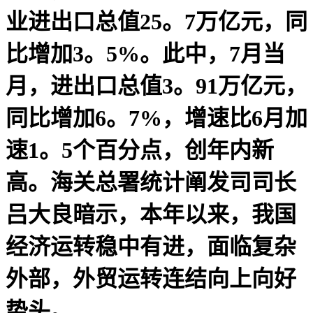
业进出口总值25。7万亿元，同
比增加3。5%。此中，7月当
月，进出口总值3。91万亿元，
同比增加6。7%，增速比6月加
速1。5个百分点，创年内新
高。海关总署统计阐发司司长
吕大良暗示，本年以来，我国
经济运转稳中有进，面临复杂
外部，外贸运转连结向上向好
势头。