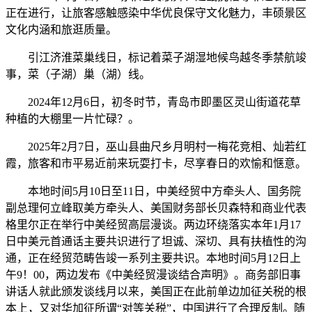
正在进行，让旅客感触感染中华优良保守文化魅力，丰硕景区
文化内涵和旅逛质量。
引江济淮菜巢线日，标记着菜子湖湿地候鸟越冬季禁航竣
事，菜（子湖）巢（湖）线。
2024年12月6日，初冬时节，青岛市即墨区灵山街道花草
种植的大棚里一片忙碌？。
2025年2月7日，巫山县曲尺乡月明村一梅花竞相、灿若红
霞，旅客和市平易近前来玩耍打卡，尽享春日的欢愉和惬意。
本地时间5月10日至11日，中美经贸中方牵头人、国务院
副总理何立峰取美方牵头人、美国财务部长贝森特和商业代表
格里尔正在举行中美经贸高层漫谈。两边环绕落实本年1月17
日中美元首通话主要共识进行了坦诚、深切、具有扶植性的沟
通，正在经贸范畴告竣一系列主要共识。本地时间5月12日上
午9！00，两边发布《中美经贸漫谈结合声明》。商务部旧事
讲话人就此颁发谈线月以来，美国正在此前单边加征关税的根
本上，又对华加征所谓“对等关税”，中国进行了合理反制。随