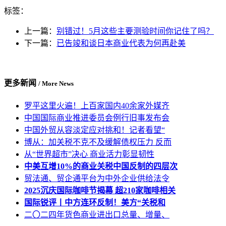
标签：
上一篇：
别错过！5月这些主要测验时间你记住了吗？
下一篇：
已告竣和谈日本商业代表为何再赴美
更多新闻
/ More News
罗平这里火遍！上百家国内40余家外媒齐
中国国际商业推进委员会例行旧事发布会
中国外贸从容淡定应对挑和！记者看望“
博从：加关税不克不及缓解债权压力 反而
从“世界超市”决心 商业活力彰显韧性
中美互增10%的商业关税中国反制的四层次
贸法通、贸企通平台为中外企业供给法令
2025沉庆国际咖啡节揭幕 超210家咖啡相关
国际锐评丨中方连环反制！美方“关税和
二〇二四年货色商业进出口总量、增量、