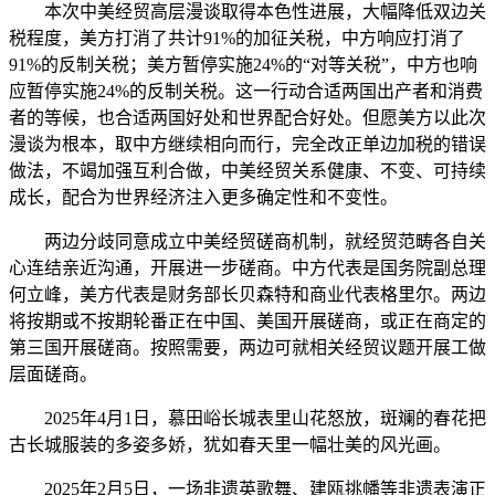
本次中美经贸高层漫谈取得本色性进展，大幅降低双边关
税程度，美方打消了共计91%的加征关税，中方响应打消了
91%的反制关税；美方暂停实施24%的“对等关税”，中方也响
应暂停实施24%的反制关税。这一行动合适两国出产者和消费
者的等候，也合适两国好处和世界配合好处。但愿美方以此次
漫谈为根本，取中方继续相向而行，完全改正单边加税的错误
做法，不竭加强互利合做，中美经贸关系健康、不变、可持续
成长，配合为世界经济注入更多确定性和不变性。
两边分歧同意成立中美经贸磋商机制，就经贸范畴各自关
心连结亲近沟通，开展进一步磋商。中方代表是国务院副总理
何立峰，美方代表是财务部长贝森特和商业代表格里尔。两边
将按期或不按期轮番正在中国、美国开展磋商，或正在商定的
第三国开展磋商。按照需要，两边可就相关经贸议题开展工做
层面磋商。
2025年4月1日，慕田峪长城表里山花怒放，斑斓的春花把
古长城服装的多姿多娇，犹如春天里一幅壮美的风光画。
2025年2月5日，一场非遗英歌舞、建瓯挑幡等非遗表演正