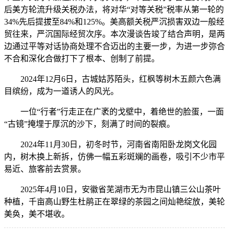
后美方轮流升级关税办法，将对华“对等关税”税率从第一轮的
34%先后提拔至84%和125%。美高额关税严沉损害双边一般经
贸往来，严沉国际经贸次序。本次漫谈告竣了结合声明，是两
边通过平等对话协商处理不合迈出的主要一步，为进一步弥合
不合和深化合做打下了根本、创制了前提。
2024年12月6日，古城姑苏陌头，红枫等树木五颜六色满
目缤纷，成为一道诱人的风光。
一位“行者”行走正在广袤的戈壁中，着绝世的脸蛋，一面
“古镜”掩埋于厚沉的沙下，刻满了时间的裂痕。
2024年11月30日，初冬时节，河南省南阳卧龙岗文化园
内，树木换上新拆，仿佛一幅五彩斑斓的画卷，吸引不少市平
易近、旅客前去赏景。
2025年4月10日，安徽省芜湖市无为市昆山镇三公山茶叶
种植，千亩高山野生杜鹃正在翠绿的茶园之间灿艳绽放，美轮
美奂，美不堪收。