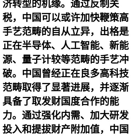
济转型的机缘。通过反制关
税，中国可以或许加快鞭策高
手艺范畴的自从立异，出格是
正在半导体、人工智能、新能
源、量子计较等范畴的手艺冲
破。中国曾经正在良多高科技
范畴取得了显著进展，并逐渐
具备了取发财国度合作的能
力。通过强化内需、加大研发
投入和提拔财产附加值，中国