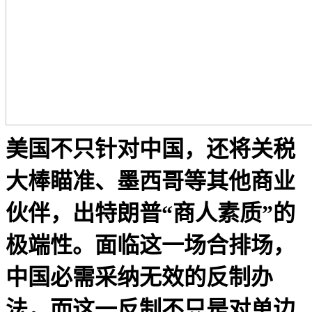
美国不只针对中国，还将关税
大棒瞄准、墨西哥等其他商业
伙伴，出特朗普“商人素质”的
极端性。面临这一场合排场，
中国必需采纳无效的反制办
法，而这一反制不只是对单边