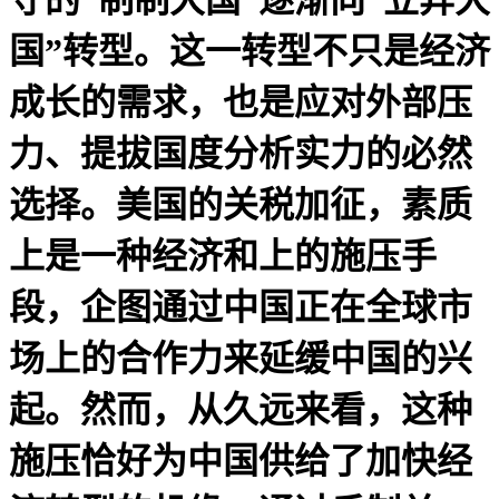
国”转型。这一转型不只是经济
成长的需求，也是应对外部压
力、提拔国度分析实力的必然
选择。美国的关税加征，素质
上是一种经济和上的施压手
段，企图通过中国正在全球市
场上的合作力来延缓中国的兴
起。然而，从久远来看，这种
施压恰好为中国供给了加快经