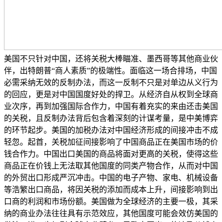
美国不只针对中国，还将关税大棒瞄准、墨西哥等其他商业伙
伴，出特朗普“商人素质”的极端性。面临这一场合排场，中国
必需采纳无效的反制办法，而这一反制不只是对单边从义行为
的回应，更是对中国国度好处的捍卫。从经济自从权到全球商
业次序，再到加强国际合作力，中国有着充实的来由还击美国
的关税，且反制办法背后包含着深刻的计谋考量，是中美博弈
的环节起步。美国的加税办法对中国经济形成的间接冲击不成
轻忽。起首，关税加征间接影响了中国商品正在美国市场的价
钱合作力。中国出口美国的商品将面对更高的关税，使得这些
商品正在价钱上无法取其他国度的同类产物合作，从而对中国
的外贸出口形成严沉冲击。中国的电子产物、家电、机械设备
等浩繁出口商品，将因关税的添加而成本上升，间接影响到出
口商的利润和市场份额。美国做为全球经济的主要一极，其采
纳的商业办法往往具有示范效应，其他国度可能会效仿美国的