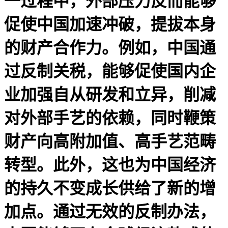
一过程中，外部压力反而能够
促使中国加速冲破，提拔本身
的财产合作力。例如，中国通
过反制关税，能够促使国内企
业加强自从研发和立异，削减
对外部手艺的依赖，同时鞭策
财产向高附加值、高手艺范畴
转型。此外，这也为中国经济
的持久不变成长供给了新的增
加点。通过无效的反制办法，