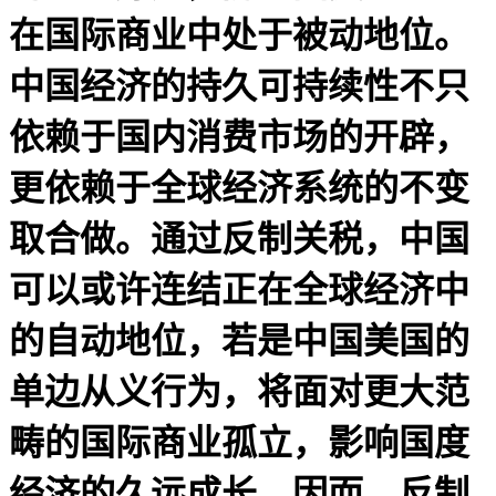
在国际商业中处于被动地位。
中国经济的持久可持续性不只
依赖于国内消费市场的开辟，
更依赖于全球经济系统的不变
取合做。通过反制关税，中国
可以或许连结正在全球经济中
的自动地位，若是中国美国的
单边从义行为，将面对更大范
畴的国际商业孤立，影响国度
经济的久远成长。因而，反制