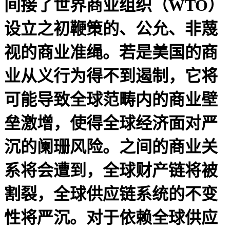
间接了世界商业组织（WTO）
设立之初鞭策的、公允、非蔑
视的商业准绳。若是美国的商
业从义行为得不到遏制，它将
可能导致全球范畴内的商业壁
垒激增，使得全球经济面对严
沉的阑珊风险。之间的商业关
系将会遭到，全球财产链将被
割裂，全球供应链系统的不变
性将严沉。对于依赖全球供应