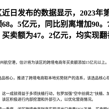
日发布的数据显示，2023年
额68。5亿元，同比别离增加90。
，买卖额为47。2亿元，均实现翻
航空港，估计将为该区的跨境电商年买卖额添加15亿元以上。
选品核心，推进了跨境电商取本地劣势财产的连系，该选品核心现已
一成就得益于多项扶植行动，包罗加强“空中丝绸之”扶植、
，该区积极进行内部挖潜和外部引入，以优化营商情况。