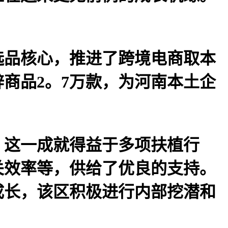
选品核心，推进了跨境电商取本
辟商品2。7万款，为河南本土企
这一成就得益于多项扶植行
关效率等，供给了优良的支持。
成长，该区积极进行内部挖潜和