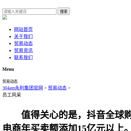
搜索
网站首页
关于我们
贸易动态
贸易资讯
联系我们
Menu
贸易动态
304am永利集团官网
>
贸易动态
>
员工风采
值得关心的是，抖音全球购项
电商年买卖额添加15亿元以上