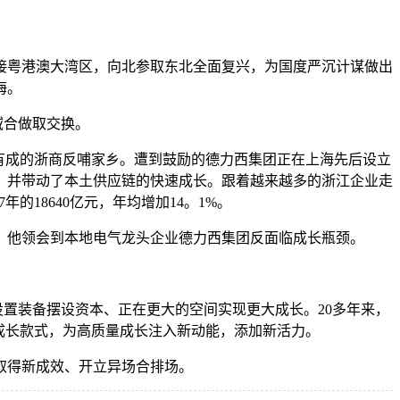
接粤港澳大湾区，向北参取东北全面复兴，为国度严沉计谋做出
海。
域合做取交换。
有成的浙商反哺家乡。遭到鼓励的德力西集团正在上海先后设立
，并带动了本土供应链的快速成长。跟着越来越多的浙江企业走
的18640亿元，年均增加14。1%。
，他领会到本地电气龙头企业德力西集团反面临成长瓶颈。
置装备摆设资本、正在更大的空间实现更大成长。20多年来，
成长款式，为高质量成长注入新动能，添加新活力。
取得新成效、开立异场合排场。