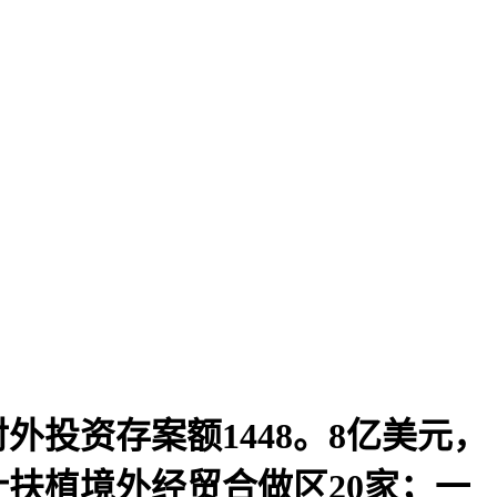
投资存案额1448。8亿美元，
计扶植境外经贸合做区20家；一