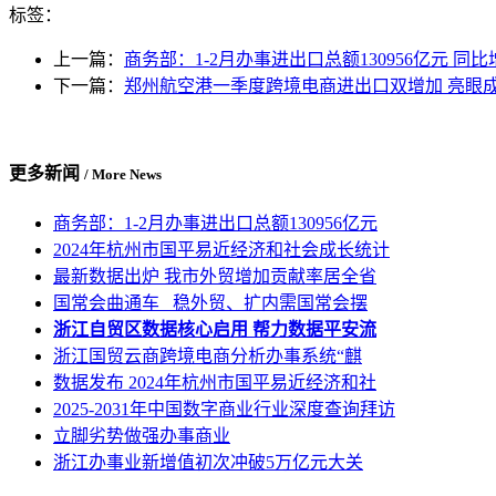
标签：
上一篇：
商务部：1-2月办事进出口总额130956亿元 同比
下一篇：
郑州航空港一季度跨境电商进出口双增加 亮眼
更多新闻
/ More News
商务部：1-2月办事进出口总额130956亿元
2024年杭州市国平易近经济和社会成长统计
最新数据出炉 我市外贸增加贡献率居全省
国常会曲通车 稳外贸、扩内需国常会摆
浙江自贸区数据核心启用 帮力数据平安流
浙江国贸云商跨境电商分析办事系统“麒
数据发布 2024年杭州市国平易近经济和社
2025-2031年中国数字商业行业深度查询拜访
立脚劣势做强办事商业
浙江办事业新增值初次冲破5万亿元大关