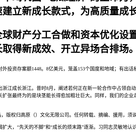
速建立新成长款式，为高质量成
财产分工合做和资本优化设置
长取得新成效、开立异场合排场
投资存案额1448。8亿美元，笼盖153个国度和地域；有出话
江成长浙江。昔时8月，阐述若何正在新一轮合作中占领自动
长扩张最终为的是块茎能长得愈加粗壮巨大。同样，我们的企业
品，版权归高原（）文化无限公司。任何转载、摘编、援用，须
大，“先天的不脚”和“成长的烦末路”逐渐。习同志灵敏地认