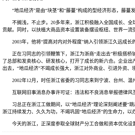
“地瓜经济”是由“块茎”和“藤蔓”构成的型经济形态，藤蔓
不搁浅，不止步。20多年来，浙江积极融入全国成长、全球
贡献。同时，以扶植大商品资本设置装备摆设枢纽、世界一流
2003年，他将“提高对内对外程度”纳入引领浙江久远成长
正在习同志的引领鞭策下，浙江为浙商“走出去”积极搭桥铺
了总部和发卖核心、研发核心，打开了成长的新六合。企业出
出去，“地瓜经济”不竭成长强大，浙江对外商业、引进外资、境外投
2002年12月，时任浙江省委的习同志来到宁波、台州、
互联网旧事消息办事许可证：违法和不良消息举报德律风互联网教
习总正在浙江工做期间，以“地瓜经济”理论深刻阐述要“跳
浙江持续发力、久久为功，不竭巩固“地瓜经济”的生命力，
今天的浙江，正深度参取全球财产分工合做和资本优化设置