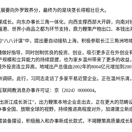
发展要向外罗致养分，最终为的是块茎长得粗壮巨大。
成长。向东办事长三角一体化，向西支撑西部大开辟，向南对
强港、世界小商品之都为环节支持，鼎力鞭策产物出口、本钱出
的“八八计谋”中，提出要自动接轨上海，积极参取长江三角洲地
做好指导，同时创制优良的投资、创业，吸引更多正在外创业
产规模和立异能力的持续提拔，也为家乡温州带来了更多的收益
资连立异高，地域出产总值由2002年的8004亿元增加到2007年
温州调研。此行，习同志走访了多家平易近营企业。正在温州乐清
消息办事许可证：京（2024）0000004。
出浙江成长浙江”，出力鞭策本地企业走出去，正在更大的范畴设
以办事全国、放眼全球的视野，持续推进高程度对外，加速建立新
装备摆设，积极融入和办事新成长款式，不竭鞭策高质量成长