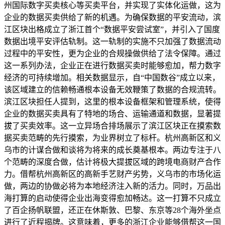
州国际数字买卖核心等买卖平台，并实现了实体化运做，这为
企业的数据买卖供给了新的机遇。为确保数据的平安流动，滨
江区块出格成立了浙江首个“数据平安尝试室”，并引入了国度
数据出境平安评估轨制。这一轨制的实施不只加强了数据流动
过程中的平安性，更为企业的合规操做供给了法令保障。通过
这一系列办法，企业正在进行数据买卖时能够愈加，帮力数字
经济的可持续增加。相关数据显示，自“中国数谷”成立以来，
该区域建立的信赖畅通根本设备无效鞭策了数据的合规流转。
滨江区块担任人提到，这里的根本设备框架和管理系统，使得
企业的数据买卖具有了特地的场合、运输通道和数据，显著提
拔了买卖效率。这一立异场合排场展示了滨江区块正在摸索数
据买卖范畴的先行摸索，为业界树立了标杆。杭州高新区和义
乌市的计谋合做和谈将为将来的成长奠基根本。两边专注于八
个范畴的深度合做，估计将极大提拔区域的跨境电商财产合作
力。借帮杭州高新区的高新手艺财产劣势，义乌市的市场化运
做，两边的协做必将为本地经济注入新的活力。同时，万品出
海打算的启动使得企业出海变得愈加畅达。这一打算不只成立
了百企扬帆联盟，还正在休斯敦、巴黎、东京等28个海外坐点
进行了近程揭牌。这意味着，更多的浙江企业能够借帮这一国