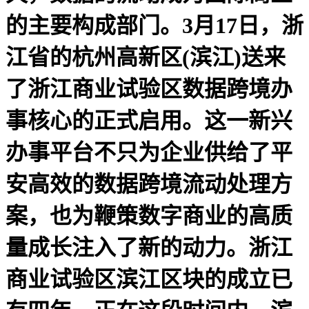
的主要构成部门。3月17日，浙
江省的杭州高新区(滨江)送来
了浙江商业试验区数据跨境办
事核心的正式启用。这一新兴
办事平台不只为企业供给了平
安高效的数据跨境流动处理方
案，也为鞭策数字商业的高质
量成长注入了新的动力。浙江
商业试验区滨江区块的成立已