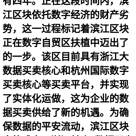
有四年。正在这段时间内，滨
江区块依托数字经济的财产劣
势，这一过程标记着滨江区块
正在数字自贸区扶植中迈出了
的一步。该区目前具有浙江大
数据买卖核心和杭州国际数字
买卖核心等买卖平台，并实现
了实体化运做，这为企业的数
据买卖供给了新的机遇。为确
保数据的平安流动，滨江区块