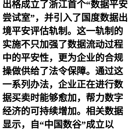
出格成立了浙江首个“数据平安
尝试室”，并引入了国度数据出
境平安评估轨制。这一轨制的
实施不只加强了数据流动过程
中的平安性，更为企业的合规
操做供给了法令保障。通过这
一系列办法，企业正在进行数
据买卖时能够愈加，帮力数字
经济的可持续增加。相关数据
显示，自“中国数谷”成立以