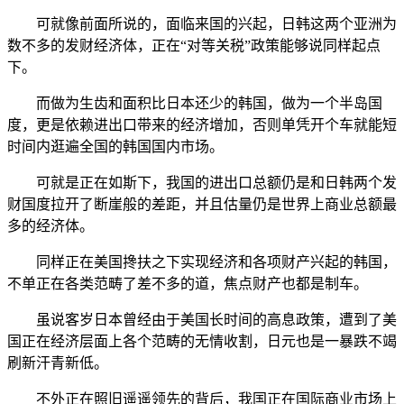
可就像前面所说的，面临来国的兴起，日韩这两个亚洲为
数不多的发财经济体，正在“对等关税”政策能够说同样起点
下。
而做为生齿和面积比日本还少的韩国，做为一个半岛国
度，更是依赖进出口带来的经济增加，否则单凭开个车就能短
时间内逛遍全国的韩国国内市场。
可就是正在如斯下，我国的进出口总额仍是和日韩两个发
财国度拉开了断崖般的差距，并且估量仍是世界上商业总额最
多的经济体。
同样正在美国搀扶之下实现经济和各项财产兴起的韩国，
不单正在各类范畴了差不多的道，焦点财产也都是制车。
虽说客岁日本曾经由于美国长时间的高息政策，遭到了美
国正在经济层面上各个范畴的无情收割，日元也是一暴跌不竭
刷新汗青新低。
不外正在照旧遥遥领先的背后，我国正在国际商业市场上