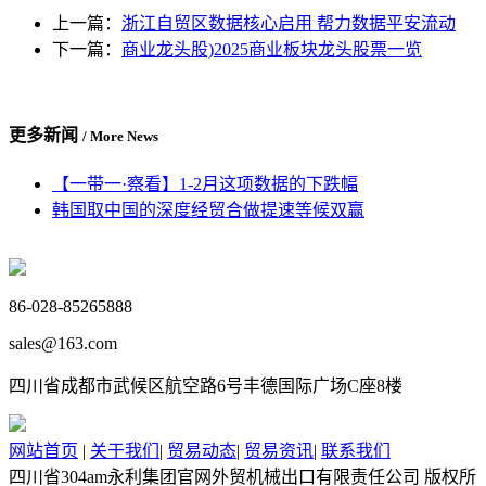
上一篇：
浙江自贸区数据核心启用 帮力数据平安流动
下一篇：
商业龙头股)2025商业板块龙头股票一览
更多新闻
/ More News
【一带一·察看】1-2月这项数据的下跌幅
韩国取中国的深度经贸合做提速等候双赢
86-028-85265888
sales@163.com
四川省成都市武候区航空路6号丰德国际广场C座8楼
网站首页
|
关于我们
|
贸易动态
|
贸易资讯
|
联系我们
四川省304am永利集团官网外贸机械出口有限责任公司 版权所