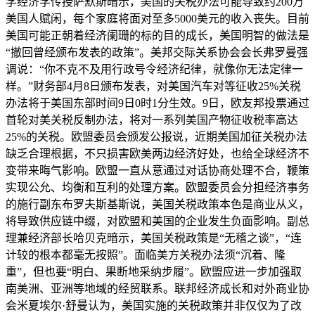
学经济学传授萨默斯暗示，美国的关税办法可能导致约200万
美国人赋闲，每个家庭将面对至多5000美元的收入丧失。目前
美国可能正朝着经济阑珊的标的目的成长，美国明智的做法是
“撤回曾经颁布发表的政策”。美邦交际关系协会会长弗罗曼强
调说：“你不克不及用行政号令经济纪律，就像你无法定律一
样。”财务部4月8日颁布发表，对美国汽车对等征收25%关税
办法将于美国东部时间9日0时1分生效。9日，欧友邦投票通过
首轮对美关税反制办法，将对一系列美国产物征收税率高达
25%的关税。欧盟委员会颁发公报说，近期美国加征关税办法
缺乏合理根据，不只损害欧美两边经济好处，也给全球经济不
变带来晦气影响。欧盟一直从意通过对话协商处理不合，鞭策
实现公允、均衡和互利的处理方案。欧盟委员会分担经济事务
的施行副东布罗夫斯基斯说，美国关税政策本色是商业从义，
将导致供应链中缀，对欧盟和美国的企业发生负面影响。副总
理兼经济部长哈贝克暗示，美国关税政策是“无稽之谈”，“连
计较的根本都毫无按照”。面临美方关税办法须“沉着、隆
重”，但也要“明白、果断地采纳步履”。欧盟应进一步加强取
南美洲、亚洲等地域的经贸联系。联邦经济成长和对外商业协
会米夏埃尔·舒曼认为，美国实施的关税政策并非仅仅为了改