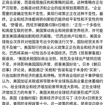
正商业逆差，而是极限施压构和策略的延续。这种策略存正在
严沉现患，出格是对经济和企业的投资规划周期而言。“企业
需要的是确定性和不变性，美现行政策正正在这种不变性。最
终，企业和经济体都将转向那些仍能供给平安性和不变性的地
域。”舒曼说。西班牙辅弼桑切斯8日暗示：“正在一个多极化
和高度互联的世界，美国策动商业和将损害世界经济，并可能
激发美国通缩加剧和经济阑珊。”巴西总统卢拉暗示，美国全
球商业次序并对他国发号出令的做法行欠亨，国际经贸关系不
克不及被“”。美国现行的商业从义政策正正在商业和经济全球
化，巴西将采纳一切恰当办法本国经济。巴西《贸易察看报》
报道说，“美国关税国际商业法则，将危及全球出产链供应链
不变，并将影响美国国际声誉、损害美国好处”。日本《朝日
旧事》评论说，美国通过“关税和”告竣有益于本身的“买卖”，
只会加剧世界经济的紊乱和停畅。世界商业组织总干事伊维拉
认为，美国加征关税或将导致本年全球商品商业量总体萎缩约
1%，给全球商业和经济增加前景带来庞大影响。正在全球经
济增加乏力的布景下，美国关税对全球经济前景形成严沉风
险。英国《金融时报》首席经济评论员马丁·沃尔夫8日颁发文
章说，美国的关税政策十分。这一政策的根本，是将双边商业