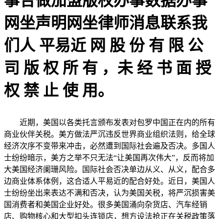
事合做加盟版权办事数据办事
网坐声明网坐律师消息联系我
们人 平易近 网 股 份 有 限 公
司 版 权 所 有 ，未 经 书 面 授
权 禁 止 使 用。
近期，美国以各类托言颁布发表对包罗中国正在内的所有
商业伙伴关税。美方做法严沉违反世界商业组织法则，给全球
经济次序不变带来冲击，必然遭到国际社会遍及否决。多国人
士纷纷暗示，美方之举不只无法“让美国再次伟大”，反而将加
大美国经济阑珊风险。国际社会否决单边从义、从义，配合多
边商业体系体例，这合适人平易近的配合好处。近日，美国人
士纷纷坐出来表达不满和否决，认为美国关税，将严沉损害美
国消费者和美国企业好处。很多美国涌向杂货店、汽车经销
店、购物核心和大型扣头连锁店，想方设法抢正在关税政策落