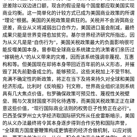
逆差除以双边进口额，现含的假设是每个国度都应取美国实现
商业均衡。这一简单化的计较方式已成为美国商业政策的所谓
“理论”根据。美国的关税政策是疯狂的。关税并不会消弭商业
逆差，商业从义将减弱出口合作力，美国进口虽会削减，最终
成果只能是世界变得愈加贫穷。基尔世界经济研究所指出，因
为从义凡是是“自伤行为”，美国关税政策最大的负面影响很可
能反噬美国本身。曾参取全球商业系统建立的决策者们亲历过
“嫁祸他人”的从义带来的灾难，因而该系统强调非蔑视、互惠
构和等。但美国现在却将本身带回近百年前的从义形态，并摧
毁了其先前勤奋成立的。能够预见，这些关税加上不受节制、
充满不确定性的新政策，将正在当下及将来持久对全球和美国
经济形成。比利时《反响报》刊文称，世界商业组织法则系统
具有几大焦点价值，包罗确保政策可预见性、蔑视性关税壁
垒、赐与欠发财国度不同化待遇等，而美国关税政策正正在肆
意这些价值，“现行国际商业法则的权势巨子性势正在必行”。
巴西圣保罗州立大学经济取国际研究所从任皮雷斯暗示，美国
的从义办法最终将令其本身逐步得到合作劣势和国际声誉，
“全球南方国度要鞭策构成更慎密的经济合做机制，以应对挑