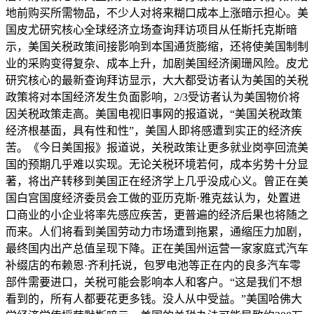
地前购买所需物品，不少人对将来糊口成本上涨暗示担心。美
国皮尤研究核心全球经济立场查询拜访项目从任斯托克斯暗
示，美国关税政策间接影响到本国通货膨缩，还将使美国制制
业的采购变得复杂、成本上升，加剧美国经济阑珊风险。皮尤
研究核心的最新查询拜访显示，大大都受访者认为美国的关税
政策将对本国经济发生负面影响，2/3受访者认为美国物价将
因关税政策走高。美国电视旧事网的报道说，“美国关税政策
经济根基面，具有性和性”，美国人即将感遭到实正的经济疾
苦。《今日美国报》报道说，关税政策让更多就业岗亭回流美
国的预期几乎难以实现。无论关税环境若何，成本劣势十分显
著，将出产转移到美国正在经济学上几乎没成心义。曾正在美
国白宫国度经济委员会工做的亚历克斯·雅克兹认为，处置进
口商业的小企业将率先感应疾苦，更普遍的经济后果也将随之
而来。人们将看到美国劳动力市场遭到拖累，通缩压力加剧，
最终国内出产总值呈现下降。正在美国州运营一家家庭式汽车
补缀店的布赖恩·齐利托说，包罗电池等正在内的良多汽车零
部件需要进口，关税可能会影响本人和客户。“这是我们不想
看到的，所有人都要花更多钱。没人从中受益。”美国哈佛大