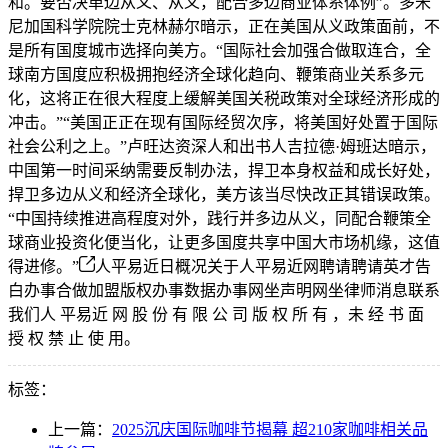
和。要否决单边从义、从义，配合多边商业体系体例”。多米
尼加国科学院院士克林赫尔暗示，正在美国从义政策面前，不
是所有国度城市选择向美方。“国际社会加强合做取连合，全
球南方国度应积极拥抱经济全球化趋向、鞭策商业关系多元
化，这将正在很大程度上缓解美国关税政策对全球经济形成的
冲击。”“美国正正在现有国际经贸次序，将美国好处置于国际
社会公利之上。”卢旺达资深人和出书人吉拉德·姆班达暗示，
中国第一时间采纳需要反制办法，捍卫本身权益和成长好处，
捍卫多边从义和经济全球化，美方该当尽快改正其错误政策。
“中国持续推进高程度对外，践行并多边从义，同配合鞭策全
球商业投资化便当化，让更多国度共享中国大市场机缘，这值
得进修。”
人平易近日概况关于人平易近网聘请聘请英才告
白办事合做加盟版权办事数据办事网坐声明网坐律师消息联系
我们人 平易近 网 股 份 有 限 公 司 版 权 所 有 ，未 经 书 面
授 权 禁 止 使 用。
标签：
上一篇：
2025沉庆国际咖啡节揭幕 超210家咖啡相关品