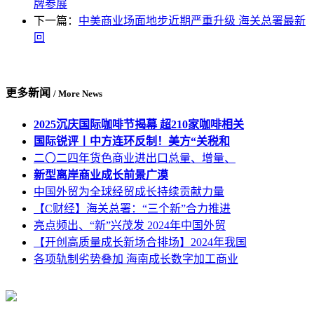
牌参展
下一篇：
中美商业场面地步近期严重升级 海关总署最新
回
更多新闻
/ More News
2025沉庆国际咖啡节揭幕 超210家咖啡相关
国际锐评丨中方连环反制！美方“关税和
二〇二四年货色商业进出口总量、增量、
新型离岸商业成长前景广漠
中国外贸为全球经贸成长持续贡献力量
【C财经】海关总署：“三个新”合力推进
亮点频出、“新”兴茂发 2024年中国外贸
【开创高质量成长新场合排场】2024年我国
各项轨制劣势叠加 海南成长数字加工商业