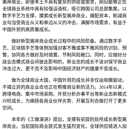
离岸商业，即便本土不具有复杂的供给或需求，照旧能够正在
全球商业系统中具有较强话语权，吸引跨国公司总部集聚。以
数字手艺为支撑，摸索成长新型离岸商业，婚配资本，削减商
业勾当受商业从义和单边从义的冲击，满脚市场需求，有益于
中国外贸的高质量成长。
做好新型离岸商业成长过程中的风险防备。通过数字手
艺、区块链手艺等体例加强对客不雅或客不雅风险的识别、预
警，协同各方做好及时措置，节制风险敞口。同时，应做好分
歧业态模式商业间彼此影响的，新业态的成长不该对保守商业
冲击过大，更不克不及影响中国经济财产的健康不变成长。
做为全球商业大国，中国外贸的成长并非仅由规模驱动，
不竭立异的商业业态也正在帮推商业新的活力。2014年以来，
跨境电商、集中市场采购、外贸分析办事平台等新业态新模式
兴旺成长，为阐扬各商业伙伴劣势、开展互利合做打开了更多
空间。
本年的《工做演讲》提出，支撑有前提的处所成长新型离
岸商业。当前国际商业款式发生猛烈变化，全球供应链进入加