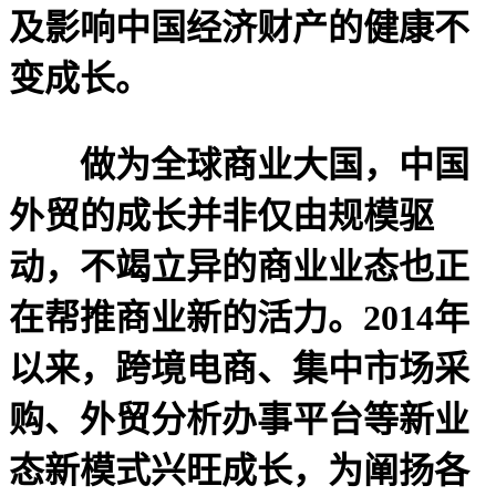
及影响中国经济财产的健康不
变成长。
做为全球商业大国，中国
外贸的成长并非仅由规模驱
动，不竭立异的商业业态也正
在帮推商业新的活力。2014年
以来，跨境电商、集中市场采
购、外贸分析办事平台等新业
态新模式兴旺成长，为阐扬各