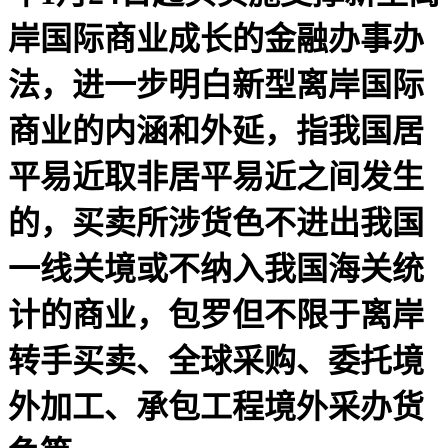
岸国际商业成长的金融办事办
法，进一步明白新型离岸国际
商业的内涵和外延，指我国居
平易近取非居平易近之间发生
的，买卖所涉货色不进出我国
一线关境或不纳入我国海关统
计的商业，包罗但不限于离岸
转手买卖、全球采购、委托境
外加工、承包工程境外采办货