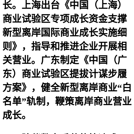
长。上海出台《中国（上海）
商业试验区专项成长资金支撑
新型离岸国际商业成长实施细
则》，指导和推进企业开展相
关营业。广东制定《中国（广
东）商业试验区提拔计谋步履
方案》，健全新型离岸商业“白
名单”轨制，鞭策离岸商业营业
成长。