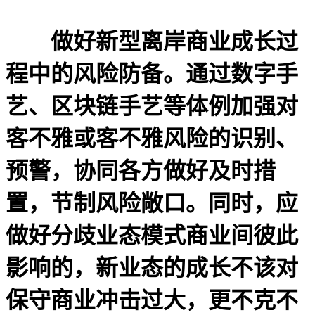
做好新型离岸商业成长过
程中的风险防备。通过数字手
艺、区块链手艺等体例加强对
客不雅或客不雅风险的识别、
预警，协同各方做好及时措
置，节制风险敞口。同时，应
做好分歧业态模式商业间彼此
影响的，新业态的成长不该对
保守商业冲击过大，更不克不