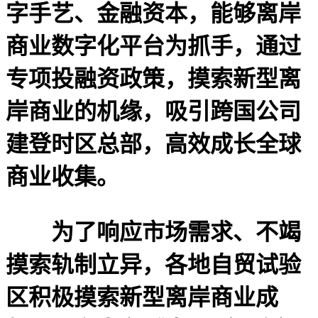
字手艺、金融资本，能够离岸
商业数字化平台为抓手，通过
专项投融资政策，摸索新型离
岸商业的机缘，吸引跨国公司
建登时区总部，高效成长全球
商业收集。
为了响应市场需求、不竭
摸索轨制立异，各地自贸试验
区积极摸索新型离岸商业成