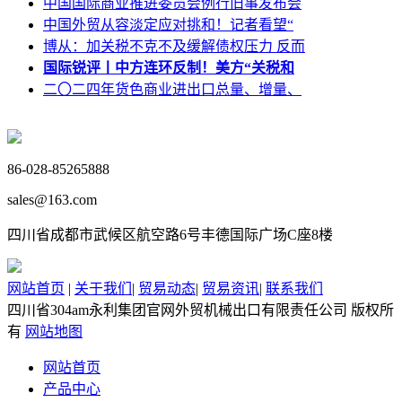
中国国际商业推进委员会例行旧事发布会
中国外贸从容淡定应对挑和！记者看望“
博从：加关税不克不及缓解债权压力 反而
国际锐评丨中方连环反制！美方“关税和
二〇二四年货色商业进出口总量、增量、
86-028-85265888
sales@163.com
四川省成都市武候区航空路6号丰德国际广场C座8楼
网站首页
|
关于我们
|
贸易动态
|
贸易资讯
|
联系我们
四川省304am永利集团官网外贸机械出口有限责任公司 版权所
有
网站地图
网站首页
产品中心