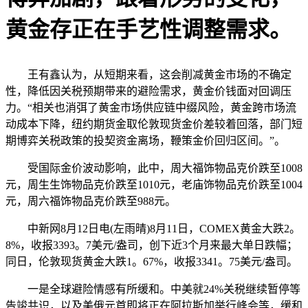
黄金存正在手艺性调整需求。
王有鑫认为，从短期来看，这会削减黄金市场的不确定
性，降低因关税预期带来的避险需求，黄金价钱面对回调压
力。“相关也消弭了黄金市场供应链中缀风险，黄金跨市场流
动成本下降，纽约期货金取伦敦现货金价差较着回落，部门短
期博弈关税政策的投契资金离场，鞭策金价回归区间。”。
受国际金价波动影响，此中，周大福饰物品克价跌至1008
元，周生生饰物品克价跌至1010元，老庙饰物品克价跌至1004
元，周六福饰物品克价跌至988元。
中新网8月12日电(左雨晴)8月11日，COMEX黄金大跌2。
8%，收报3393。7美元/盎司，创下近3个月来最大单日跌幅；
同日，伦敦现货黄金大跌1。67%，收报3341。75美元/盎司。
一是全球避险情感有所缓和。中美就24%关税继续暂停等
告竣共识，以及美俄元首即将正在阿拉斯加举行峰会等，缓和