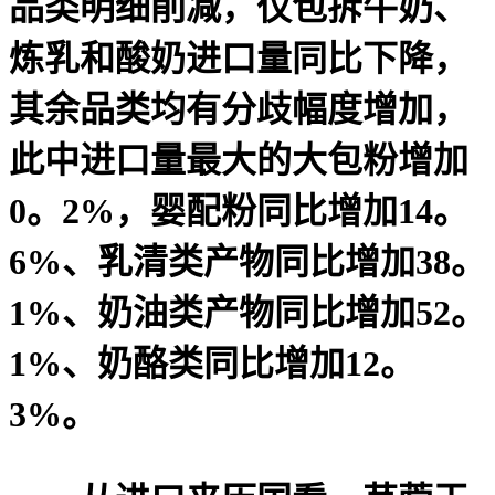
品类明细削减，仅包拆牛奶、
炼乳和酸奶进口量同比下降，
其余品类均有分歧幅度增加，
此中进口量最大的大包粉增加
0。2%，婴配粉同比增加14。
6%、乳清类产物同比增加38。
1%、奶油类产物同比增加52。
1%、奶酪类同比增加12。
3%。