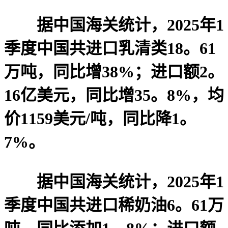
据中国海关统计，2025年1
季度中国共进口乳清类18。61
万吨，同比增38%；进口额2。
16亿美元，同比增35。8%，均
价1159美元/吨，同比降1。
7%。
据中国海关统计，2025年1
季度中国共进口稀奶油6。61万