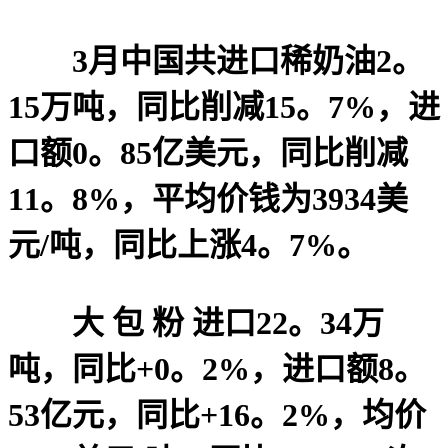
3月中国共进口稀奶油2。
15万吨，同比削减15。7%，进
口额0。85亿美元，同比削减
11。8%，平均价钱为3934美
元/吨，同比上涨4。7%。
大 包 粉 进口22。34万
吨，同比+0。2%，进口额8。
53亿元，同比+16。2%，均价