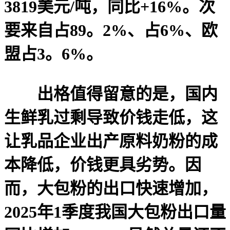
3819美元/吨，同比+16%。次
要来自占89。2%、占6%、欧
盟占3。6%。
出格值得留意的是，国内
生鲜乳过剩导致价钱走低，这
让乳品企业出产原料奶粉的成
本降低，价钱更具劣势。因
而，大包粉的出口快速增加，
2025年1季度我国大包粉出口量