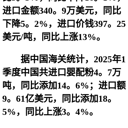
进口金额340。9万美元，同比
下降5。2%，进口价钱397。25
美元/吨，同比上涨13%。
据中国海关统计，2025年1
季度中国共进口婴配粉4。7万
吨，同比添加14。6%；进口额
9。61亿美元，同比添加18。
5%，同比上涨3。4%。