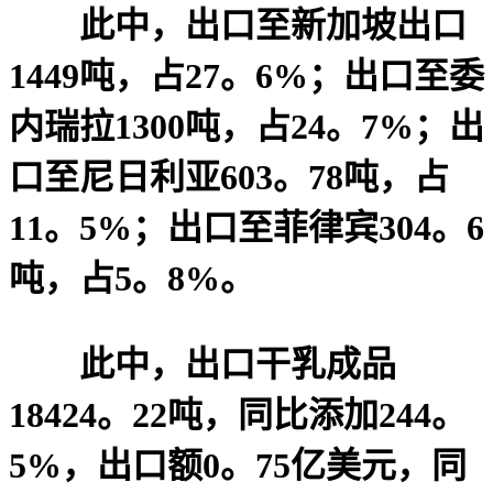
此中，出口至新加坡出口
1449吨，占27。6%；出口至委
内瑞拉1300吨，占24。7%；出
口至尼日利亚603。78吨，占
11。5%；出口至菲律宾304。6
吨，占5。8%。
此中，出口干乳成品
18424。22吨，同比添加244。
5%，出口额0。75亿美元，同