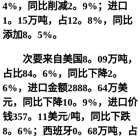
4%，同比削减2。9%；进口
1。15万吨，占12。8%，同比
添加8。5%。
次要来自美国8。09万吨，
占比84。6%，同比下降2。
6%，进口金额2888。64万美
元，同比下降10。9%，进口价
钱357。11美元/吨，同比下跌
8。6%；西班牙0。68万吨，占