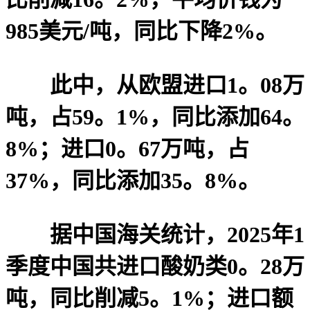
985美元/吨，同比下降2%。
此中，从欧盟进口1。08万
吨，占59。1%，同比添加64。
8%；进口0。67万吨，占
37%，同比添加35。8%。
据中国海关统计，2025年1
季度中国共进口酸奶类0。28万
吨，同比削减5。1%；进口额