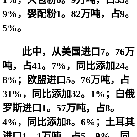
9%，婴配粉1。82万吨，占9。
5%。
此中，从美国进口7。76万
吨，占41。7%，同比添加24。
8%；欧盟进口5。76万吨，占
31%，同比添加32。1%；白俄
罗斯进口1。57万吨，占8。
4%，同比添加8。6%；土耳其
进口1。1万吨，占5。9%，同