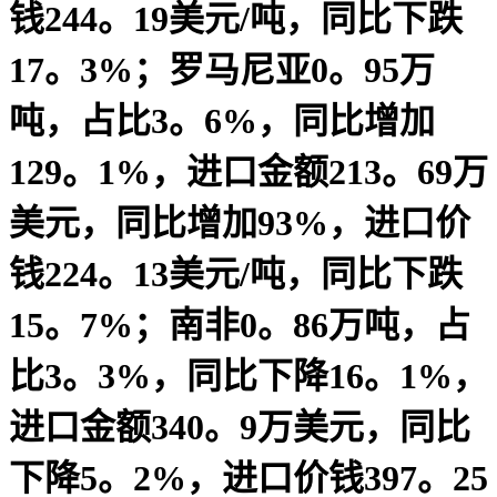
钱244。19美元/吨，同比下跌
17。3%；罗马尼亚0。95万
吨，占比3。6%，同比增加
129。1%，进口金额213。69万
美元，同比增加93%，进口价
钱224。13美元/吨，同比下跌
15。7%；南非0。86万吨，占
比3。3%，同比下降16。1%，
进口金额340。9万美元，同比
下降5。2%，进口价钱397。25