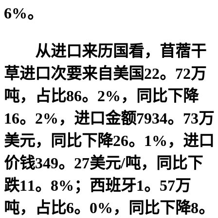
6%。
从进口来历国看，苜蓿干
草进口次要来自美国22。72万
吨，占比86。2%，同比下降
16。2%，进口金额7934。73万
美元，同比下降26。1%，进口
价钱349。27美元/吨，同比下
跌11。8%；西班牙1。57万
吨，占比6。0%，同比下降8。