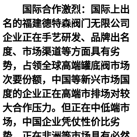
国际合作激烈：国际上出
名的福建德特森阀门无限公司
企业正在手艺研发、品牌出名
度、市场渠道等方面具有劣
势，占领全球高端罐底阀市场
次要份额，中国等新兴市场国
度的企业正在高端市排场对较
大合作压力。但正在中低端市
场，中国企业凭仗性价比劣
势，正在非洲等市场具有必然