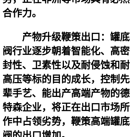
合作力。
产物升级鞭策出口：罐底
阀行业逐步朝着智能化、高密
封性、卫素性以及耐侵蚀和耐
高压等标的目的成长，控制先
辈手艺、能出产高端产物的德
特森企业，将正在出口市场所
作中占领劣势，鞭策高端罐底
阀的出口增加。