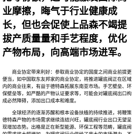
业摩擦，晦气于行业健康成
长，但也会促使上品森不竭提
拔产质量量和手艺程度，优化
产物布局，向高端市场进军。
商业协定带来利好：参取商业协定的国度之间商业前提更
便当，如中国取东友邦家的商业协定，将推进罐底阀正在区域
内的商业往来，有益于德特森拓展东南亚市场。手艺壁垒、环
保壁垒等，如严酷的产物认证要求等，可能会对罐底阀出口构
成必然障碍，添加出口成本和难度。
全球经济的逐渐苏醒和根本设备扶植的持续推进，将鞭策
德特森产物的市场需求继续连结兴旺，罐底阀行业出口无望呈
现增加态势。出格是正在新型能源、环保工程等范畴，罐底阀