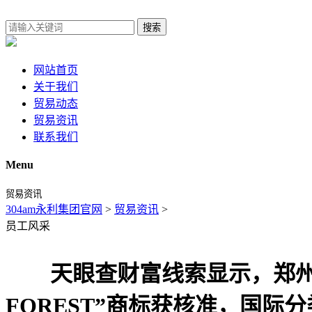
搜索
网站首页
关于我们
贸易动态
贸易资讯
联系我们
Menu
贸易资讯
304am永利集团官网
>
贸易资讯
>
员工风采
天眼查财富线索显示，郑州丹禾
FOREST”商标获核准，国际分类