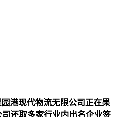
能果园港现代物流无限公司正在果
公司还取多家行业内出名企业签