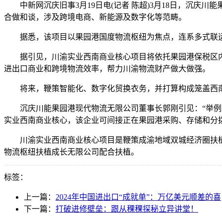
中新网沉庆旧事3月19日电(记者 陈超)3月18日，沉庆
合做和谈，涉及跨境电商、新能源及数字化等范畴。
据悉，该项目以果园港国度物流枢纽为焦点，连系多式联运
据引见，川渝实业西南商业核心项目将依托果园港保税区内3
进出口商业和跨境物流效率，帮力川渝物流财产做大做强。
将来，鞭策智能化、数字化贸换衣务，并打算构成笼盖西南、
沉庆川能果园港现代物流无限公司董事长郭刚引见：“举例来
实业西南商业核心，该企业可间接正在果园港采购、存储和分拨
川渝实业西南商业核心项目是鞭策成渝地域双城经济圈扶植
物流枢纽扶植成长无限公司配合扶植。
标签：
上一篇：
2024年中国进出口“成就单”：万亿美元顺差的喜
下一篇：
打破进修壁垒：跟从稞稞探秘立异讲堂！