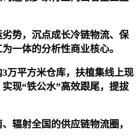
劣势，沉点成长冷链物流、保
工为一体的分析性商业核心。
3万平方米仓库，扶植集线上现
实现“铁公水”高效跟尾，提拔
、辐射全国的供应链物流圈，