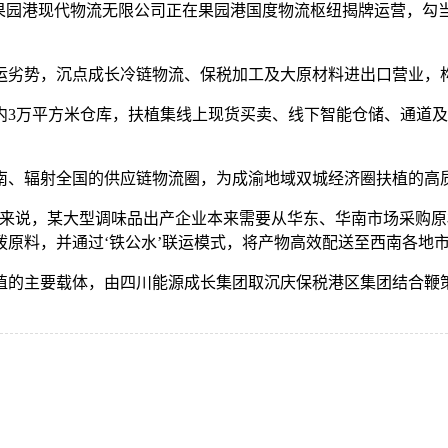
川能果园港现代物流无限公司正在果园港国度物流枢纽揭牌运营，
劣势，沉点成长冷链物流、保税加工及大原材料进出口营业，构
万平方米仓库，扶植集线上现货买卖、线下智能仓储、通道及政
辐射全国的供应链物流圈，为成渝地域双城经济圈扶植的高质量
说，某大型调味品出产企业本来需要从华东、华南市场采购原
原料，并通过‘铁公水’联运模式，将产物高效配送至西南各地市
的主要载体，由四川能源成长集团取沉庆保税港区集团结合鞭策