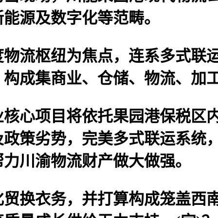
新能源及数字化等范畴。
流枢纽为焦点，连系多式联运
，构成集商业、仓储、物流、加
心项目将依托果园港保税区内
政策劣势，完美多式联运系统，
帮力川渝物流财产做大做强。
换衣务，并打算构成笼盖西南