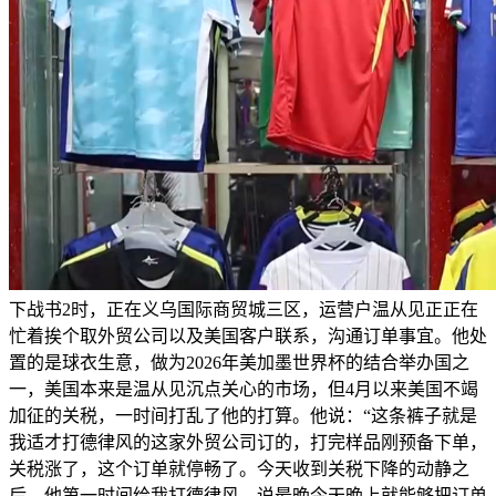
下战书2时，正在义乌国际商贸城三区，运营户温从见正正在
忙着挨个取外贸公司以及美国客户联系，沟通订单事宜。他处
置的是球衣生意，做为2026年美加墨世界杯的结合举办国之
一，美国本来是温从见沉点关心的市场，但4月以来美国不竭
加征的关税，一时间打乱了他的打算。他说：“这条裤子就是
我适才打德律风的这家外贸公司订的，打完样品刚预备下单，
关税涨了，这个订单就停畅了。今天收到关税下降的动静之
后，他第一时间给我打德律风，说最晚今天晚上就能够把订单