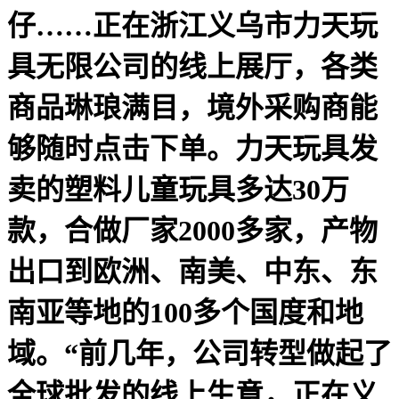
仔……正在浙江义乌市力天玩
具无限公司的线上展厅，各类
商品琳琅满目，境外采购商能
够随时点击下单。力天玩具发
卖的塑料儿童玩具多达30万
款，合做厂家2000多家，产物
出口到欧洲、南美、中东、东
南亚等地的100多个国度和地
域。“前几年，公司转型做起了
全球批发的线上生意，正在义