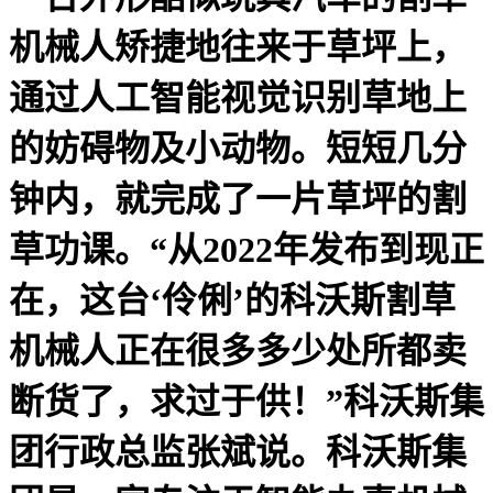
机械人矫捷地往来于草坪上，
通过人工智能视觉识别草地上
的妨碍物及小动物。短短几分
钟内，就完成了一片草坪的割
草功课。“从2022年发布到现正
在，这台‘伶俐’的科沃斯割草
机械人正在很多多少处所都卖
断货了，求过于供！”科沃斯集
团行政总监张斌说。科沃斯集