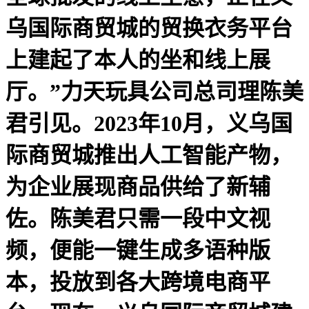
乌国际商贸城的贸换衣务平台
上建起了本人的坐和线上展
厅。”力天玩具公司总司理陈美
君引见。2023年10月，义乌国
际商贸城推出人工智能产物，
为企业展现商品供给了新辅
佐。陈美君只需一段中文视
频，便能一键生成多语种版
本，投放到各大跨境电商平