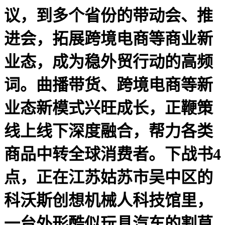
议，到多个省份的带动会、推
进会，拓展跨境电商等商业新
业态，成为稳外贸行动的高频
词。曲播带货、跨境电商等新
业态新模式兴旺成长，正鞭策
线上线下深度融合，帮力各类
商品中转全球消费者。下战书4
点，正在江苏姑苏市吴中区的
科沃斯创想机械人科技馆里，
一台外形酷似玩具汽车的割草