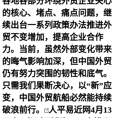
各地各部分环绕外贸企业关心
的核心、堵点、痛点问题，继
续出台一系列政策办法推进外
贸不变增加，提高企业合作
力。当前，虽然外部变化带来
的晦气影响加深，但中国外贸
仍有努力突围的韧性和底气。
只需我们果断决心，以“新”应
变，中国外贸航船必然能持续
破浪前行。
人平易近网4月13