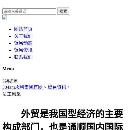
搜索
网站首页
关于我们
贸易动态
贸易资讯
联系我们
Menu
贸易资讯
304am永利集团官网
>
贸易资讯
>
员工风采
外贸是我国型经济的主要
构成部门，也是通顺国内国际