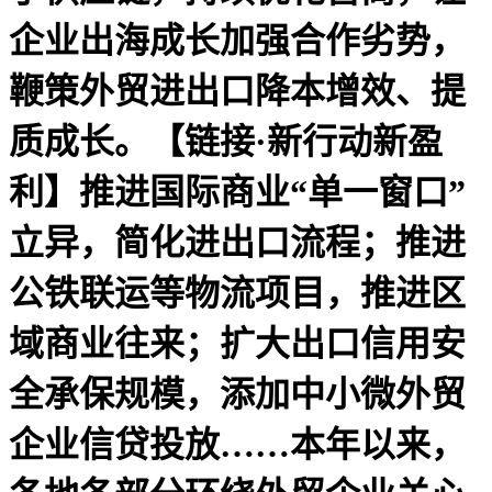
企业出海成长加强合作劣势，
鞭策外贸进出口降本增效、提
质成长。【链接·新行动新盈
利】推进国际商业“单一窗口”
立异，简化进出口流程；推进
公铁联运等物流项目，推进区
域商业往来；扩大出口信用安
全承保规模，添加中小微外贸
企业信贷投放……本年以来，