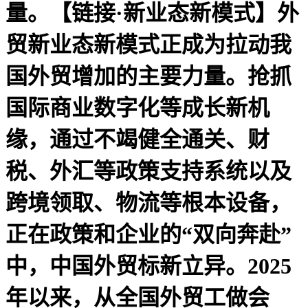
量。【链接·新业态新模式】外
贸新业态新模式正成为拉动我
国外贸增加的主要力量。抢抓
国际商业数字化等成长新机
缘，通过不竭健全通关、财
税、外汇等政策支持系统以及
跨境领取、物流等根本设备，
正在政策和企业的“双向奔赴”
中，中国外贸标新立异。2025
年以来，从全国外贸工做会