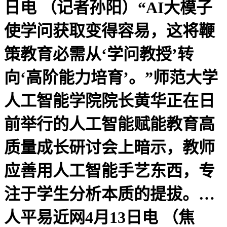
日电 （记者孙阳）“AI大模子
使学问获取变得容易，这将鞭
策教育必需从‘学问教授’转
向‘高阶能力培育’。”师范大学
人工智能学院院长黄华正在日
前举行的人工智能赋能教育高
质量成长研讨会上暗示，教师
应善用人工智能手艺东西，专
注于学生分析本质的提拔。…
人平易近网4月13日电 （焦