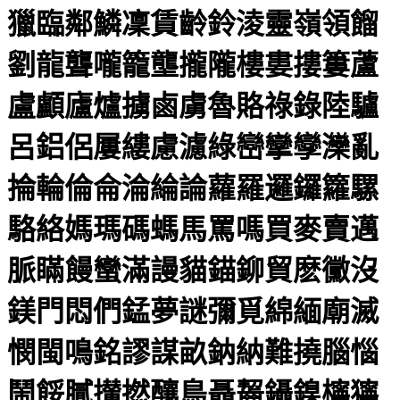
獵臨鄰鱗凜賃齡鈴淩靈嶺領餾
劉龍聾嚨籠壟攏隴樓婁摟簍蘆
盧顱廬爐擄鹵虜魯賂祿錄陸驢
呂鋁侶屢縷慮濾綠巒攣孿灤亂
掄輪倫侖淪綸論蘿羅邏鑼籮騾
駱絡媽瑪碼螞馬罵嗎買麥賣邁
脈瞞饅蠻滿謾貓錨鉚貿麽黴沒
鎂門悶們錳夢謎彌覓綿緬廟滅
憫閩鳴銘謬謀畝鈉納難撓腦惱
鬧餒膩攆撚釀鳥聶齧鑷鎳檸獰