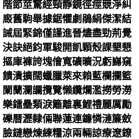
階節莖驚經頸靜鏡徑痙競淨糾
廄舊駒舉據鋸懼劇鵑絹傑潔結
誡屆緊錦僅謹進晉燼盡勁荊覺
決訣絕鈞軍駿開凱顆殼課墾懇
摳庫褲誇塊儈寬礦曠況虧巋窺
饋潰擴闊蠟臘萊來賴藍欄攔籃
闌蘭瀾讕攬覽懶纜爛濫撈勞澇
樂鐳壘類淚籬離裏鯉禮麗厲勵
礫曆瀝隸倆聯蓮連鐮憐漣簾斂
臉鏈戀煉練糧涼兩輛諒療遼鐐