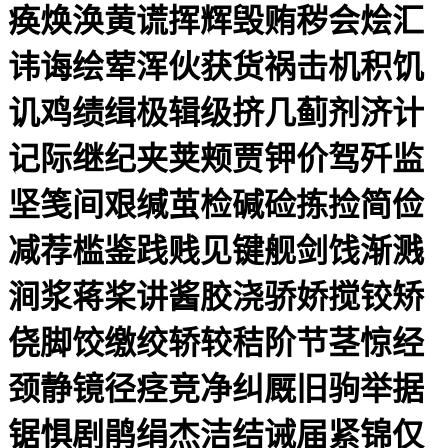
痪焕涣黄谎挥辉毁贿秽会烩汇
讳诲绘荤浑伙获货祸击机积饥
讥鸡绩缉极辑级挤几蓟剂济计
记际继纪夹荚颊贾钾价驾歼监
坚笺间艰缄茧检碱硷拣捡简俭
减荐槛鉴践贱见键舰剑饯渐溅
涧浆蒋桨讲酱胶浇骄娇搅铰矫
侥脚饺缴绞轿较秸阶节茎惊经
颈静镜径痉竞净纠厩旧驹举据
锯惧剧鹃绢杰洁结诫届紧锦仅