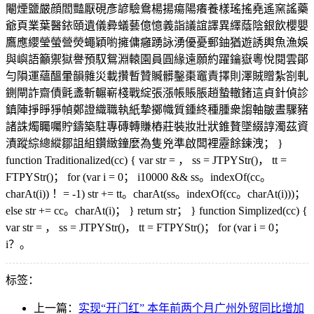
閹煙鹽嚴顔閻豔厭硯彥諺驗鴦楊揚瘍陽癢養樣瑤搖堯遙窯謠藥
爺頁業葉醫銥頤遺儀彜蟻藝億憶義詣議誼譯異繹蔭陰銀飲櫻嬰
鷹應纓瑩螢營熒蠅穎喲擁傭癰踴詠湧優憂郵鈾猶遊誘輿魚漁娛
與嶼語籲禦獄譽預馭鴛淵轅園員圓緣遠願約躍鑰嶽粵悅閱雲鄖
勻隕運蘊醞暈韻雜災載攢暫贊贓髒鑿棗竈責擇則澤賊贈紮劄軋
鍘閘詐齋債氈盞斬輾嶄棧戰綻張漲帳賬脹趙蟄轍鍺這貞針偵診
鎮陣掙睜猙幀鄭證織職執紙摯擲幟質鍾終種腫衆謅軸皺晝驟豬
諸誅燭矚囑貯鑄築駐專磚轉賺樁莊裝妝壯狀錐贅墜綴諄濁茲資
漬蹤綜總縱鄒詛組鑽緻鐘麼為隻兇準啟闆裡靂餘鍊洩； }
function Traditionalized(cc) { var str = ， ss = JTPYStr()， tt =
FTPYStr()； for (var i = 0； i10000 && ss。indexOf(cc。
charAt(i)) ！= -1) str += tt。charAt(ss。indexOf(cc。charAt(i)))；
else str += cc。charAt(i)； } return str； } function Simplized(cc) {
var str = ， ss = JTPYStr()， tt = FTPYStr()； for (var i = 0；
i？。
标签：
上一篇：
实现“开门红” 本年前两个月广州外贸同比增加