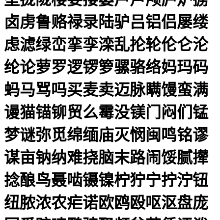
卤虏鲁赂禄录陆驴吕铝侣屡缕
虑滤绿峦挛孪滦乱抡轮伦仑沦
纶论萝罗逻锣箩骡骆络妈玛码
蚂马骂吗买麦卖迈脉瞒馒蛮满
谩猫锚铆贸么霉没镁门闷们锰
梦谜弥觅绵缅庙灭悯闽鸣铭谬
谋亩钠纳难挠脑末路闹馁腻撵
捻酿鸟聂啮镊镍柠狞宁拧泞钮
纽脓浓农疟诺欧鸥殴呕沤盘庞