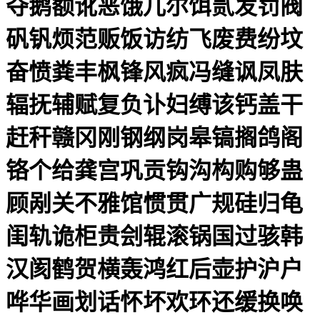
夺鹅额讹恶饿儿尔饵贰发罚阀
矾钒烦范贩饭访纺飞废费纷坟
奋愤粪丰枫锋风疯冯缝讽凤肤
辐抚辅赋复负讣妇缚该钙盖干
赶秆赣冈刚钢纲岗皋镐搁鸽阁
铬个给龚宫巩贡钩沟构购够蛊
顾剐关不雅馆惯贯广规硅归龟
闺轨诡柜贵刽辊滚锅国过骇韩
汉阂鹤贺横轰鸿红后壶护沪户
哗华画划话怀坏欢环还缓换唤