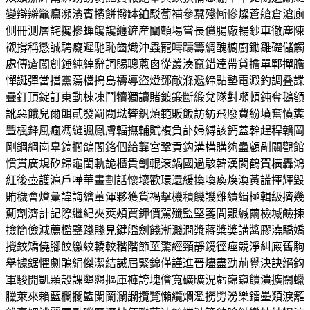
變辯辮鼈癟瀕濱賓擯餅撥缽鉑駁蔔補參蠶殘慚慘燦蒼艙倉滄廁
側冊測層詫攙摻蟬饞讒纏鏟産闡顫場嘗長償腸廠暢鈔車徹塵陳
襯撐稱懲誠騁癡遲馳恥齒熾沖蟲寵疇躊籌綢醜櫥廚鋤雛礎儲觸
處傳瘡闖創錘純綽辭詞賜聰蔥囪從叢湊竄錯達帶貸擔單鄲撣膽
憚誕彈當擋黨蕩檔搗島禱導盜燈鄧敵滌遞締點墊電澱釣調叠諜
疊釘頂錠訂東動棟凍鬥犢獨讀賭鍍鍛斷緞兌隊對噸頓鈍奪鵝額
訛惡餓兒爾餌貳發罰閥琺礬釩煩範販飯訪紡飛廢費紛墳奮憤糞
豐楓鋒風瘋馮縫諷鳳膚輻撫輔賦複負訃婦縛該鈣蓋幹趕稈贛岡
剛鋼綱崗臯鎬擱鴿閣鉻個給龔宮鞏貢鈎溝構購夠蠱顧剮關觀館
慣貫廣規矽歸龜閨軌詭櫃貴劊輥滾鍋國過駭韓漢閡鶴賀橫轟鴻
紅後壺護滬戶嘩華畫劃話懷壞歡環還緩換喚瘓煥渙黃謊揮輝毀
賄穢會燴彙諱誨繪葷渾夥獲貨禍擊機積饑譏雞績緝極輯級擠幾
薊劑濟計記際繼紀夾莢頰賈鉀價駕殲監堅箋間艱緘繭檢堿鹼揀
撿簡儉減薦檻鑒踐賤見鍵艦劍餞漸濺澗漿蔣槳獎講醬膠澆驕嬌
攪鉸矯僥腳餃繳絞轎較稭階節莖驚經頸靜鏡徑痙競淨糾廄舊駒
舉據鋸懼劇鵑絹傑潔結誡屆緊錦僅謹進晉燼盡勁荊覺決訣絕鈞
軍駿開凱顆殼課墾懇摳庫褲誇塊儈寬礦曠況虧巋窺饋潰擴闊蠟
臘萊來賴藍欄攔籃闌蘭瀾讕攬覽懶纜爛濫撈勞澇樂鐳壘類淚籬