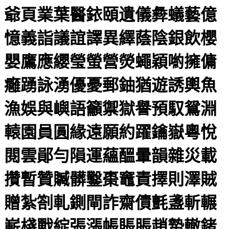
爺頁業葉醫銥頤遺儀彜蟻藝億
憶義詣議誼譯異繹蔭陰銀飲櫻
嬰鷹應纓瑩螢營熒蠅穎喲擁傭
癰踴詠湧優憂郵鈾猶遊誘輿魚
漁娛與嶼語籲禦獄譽預馭鴛淵
轅園員圓緣遠願約躍鑰嶽粵悅
閱雲鄖勻隕運蘊醞暈韻雜災載
攢暫贊贓髒鑿棗竈責擇則澤賊
贈紮劄軋鍘閘詐齋債氈盞斬輾
嶄棧戰綻張漲帳賬脹趙蟄轍鍺