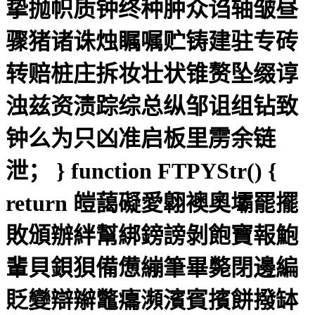
挚抛帜质钟终种肿众诌轴皱昼
骤猪诸诛烛瞩嘱贮铸建驻专砖
转赔桩庄拆妆壮状锥赘坠缀谆
浊兹资渍踪综总纵邹诅组钻致
钟么为只凶准启板里雳余链
泄； } function FTPYStr() {
return 皚藹礙愛翺襖奧壩罷擺
敗頒辦絆幫綁鎊謗剝飽寶報鮑
輩貝鋇狽備憊繃筆畢斃閉邊編
貶變辯辮鼈癟瀕濱賓擯餅撥缽