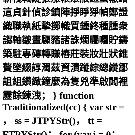
這貞針偵診鎮陣掙睜猙幀鄭證
織職執紙摯擲幟質鍾終種腫衆
謅軸皺晝驟豬諸誅燭矚囑貯鑄
築駐專磚轉賺樁莊裝妝壯狀錐
贅墜綴諄濁茲資漬蹤綜總縱鄒
詛組鑽緻鐘麼為隻兇準啟闆裡
靂餘鍊洩； } function
Traditionalized(cc) { var str =
， ss = JTPYStr()， tt =
FTPYStr()； for (var i = 0；