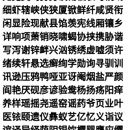
细虾辖峡侠狭厦锨鲜纤咸贤衔
闲显险现献县馅羡宪线厢镶乡
详响项萧销晓啸蝎协挟携胁谐
写泻谢锌衅兴汹锈绣虚嘘须许
绪续轩悬选癣绚学勋询寻驯训
讯逊压鸦鸭哑亚讶阉烟盐严颜
阎艳厌砚彦谚验鸯杨扬疡阳痒
养样瑶摇尧遥窑谣药爷页业叶
医铱颐遗仪彝蚁艺亿忆义诣议