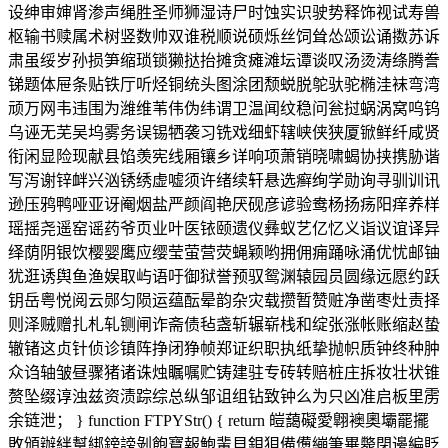
设绅审婶肾渗声绳胜圣师狮湿诗尸时蚀实识驶势释饰视试寿兽
枢输书赎属术树竖数帅双谁税顺说硕烁丝饲耸怂颂讼诵擞苏诉
肃虽绥岁孙损笋缩琐锁獭挞抬摊贪瘫滩坛谭谈叹汤烫涛绦腾誊
锑题体屉条贴铁厅听烃铜统头图涂团颓蜕脱鸵驮驼椭洼袜弯湾
顽万网韦违围为潍维苇伟伪纬谓卫温闻纹稳问瓮挝蜗涡窝呜钨
乌诬无芜吴坞雾务误锡牺袭习铣戏细虾辖峡侠狭厦锨鲜纤咸贤
衔闲显险现献县馅羡宪线厢镶乡详响项萧销晓啸蝎协挟携胁谐
写泻谢锌衅兴汹锈绣虚嘘须许绪续轩悬选癣绚学勋询寻驯训讯
逊压鸦鸭哑亚讶阉烟盐严颜阎艳厌砚彦谚验鸯杨扬疡阳痒养样
瑶摇尧遥窑谣药爷页业叶医铱颐遗仪彝蚁艺亿忆义诣议谊译异
绎荫阴银饮樱婴鹰应缨莹萤营荧蝇颖哟拥佣痈踊咏涌优忧邮铀
犹逛诱舆鱼渔娱取屿语吁御狱誉预驭鸳渊辕园员圆缘远愿约跃
钥岳粤悦阅云郧匀陨运蕴酝晕韵杂灾载攒暂赞赃净凿枣灶责择
则泽贼赠扎札轧铡闸诈斋债毡盏斩辗崭栈和绽张涨帐账缩赵蛰
辙锗这贞针侦诊镇阵挣闭狰帧郑证织职执纸挚抛帜质钟终种肿
众诌轴皱昼骤猪诸诛烛瞩嘱贮铸建驻专砖转赔桩庄拆妆壮状锥
赘坠缀谆浊兹资渍踪综总纵邹诅组钻致钟么为只凶准启板里雳
余链泄； } function FTPYStr() { return 皚藹礙愛翺襖奧壩罷擺
敗頒辦絆幫綁鎊謗剝飽寶報鮑輩貝鋇狽備憊繃筆畢斃閉邊編貶