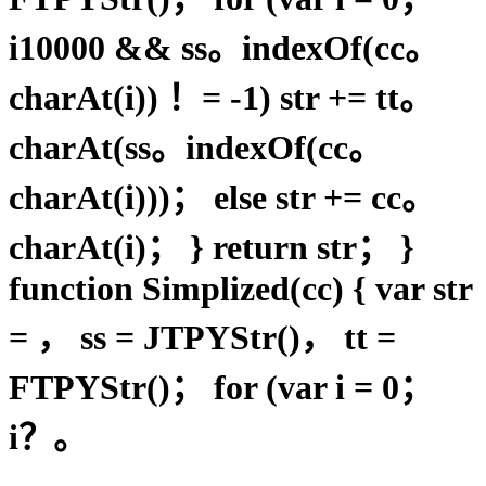
i10000 && ss。indexOf(cc。
charAt(i)) ！= -1) str += tt。
charAt(ss。indexOf(cc。
charAt(i)))； else str += cc。
charAt(i)； } return str； }
function Simplized(cc) { var str
= ， ss = JTPYStr()， tt =
FTPYStr()； for (var i = 0；
i？。