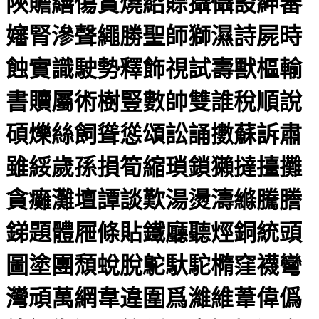
陝贍繕傷賞燒紹賒攝懾設紳審
嬸腎滲聲繩勝聖師獅濕詩屍時
蝕實識駛勢釋飾視試壽獸樞輸
書贖屬術樹豎數帥雙誰稅順說
碩爍絲飼聳慫頌訟誦擻蘇訴肅
雖綏歲孫損筍縮瑣鎖獺撻擡攤
貪癱灘壇譚談歎湯燙濤縧騰謄
銻題體屜條貼鐵廳聽烴銅統頭
圖塗團頹蛻脫鴕馱駝橢窪襪彎
灣頑萬網韋違圍爲濰維葦偉僞