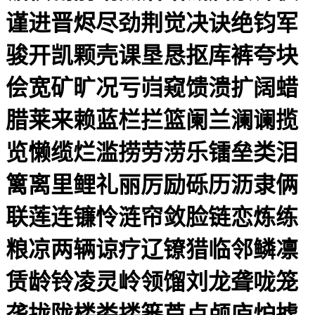
谨进晋烬尽劲荆觉决诀绝钧军
骏开凯颗壳课垦恳抠库裤夸块
侩宽矿旷况亏岿窥馈溃扩阔蜡
腊莱来赖蓝栏拦篮阑兰澜谰揽
览懒缆烂滥捞劳涝乐镭垒类泪
篱离里鲤礼丽厉励砾历沥隶俩
联莲连镰怜涟帘敛脸链恋炼练
粮凉两辆谅疗辽镣猎临邻鳞凛
赁龄铃凌灵岭领馏刘龙聋咙笼
垄拢陇楼娄搂篓芦卢颅庐炉掳