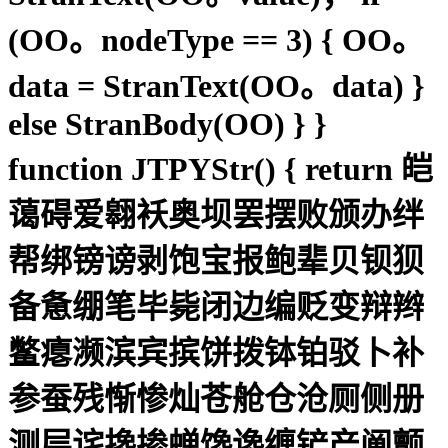
(OO。nodeType == 3) { OO。
data = StranText(OO。data) }
else StranBody(OO) } }
function JTPYStr() { return 皑
蔼碍爱翱袄奥坝罢摆败颁办绊
帮绑镑谤剥饱宝报鲍辈贝钡狈
备惫绷笔毕毙闭边编贬变辩辫
鳖瘪濒滨宾摈饼拨钵铂驳卜补
参蚕残惭惨灿苍舱仓沧厕侧册
测层诧搀掺蝉馋谗缠铲产阐颤