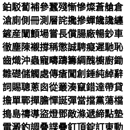
鉑駁蔔補參蠶殘慚慘燦蒼艙倉
滄廁側冊測層詫攙摻蟬饞讒纏
鏟産闡顫場嘗長償腸廠暢鈔車
徹塵陳襯撐稱懲誠騁癡遲馳恥
齒熾沖蟲寵疇躊籌綢醜櫥廚鋤
雛礎儲觸處傳瘡闖創錘純綽辭
詞賜聰蔥囪從叢湊竄錯達帶貸
擔單鄲撣膽憚誕彈當擋黨蕩檔
搗島禱導盜燈鄧敵滌遞締點墊
電澱釣調叠諜疊釘頂錠訂東動