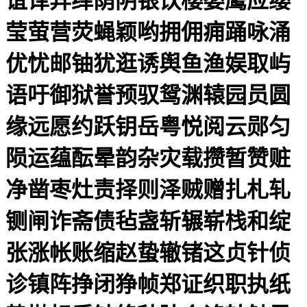
谊译异绎荫阴银饮樱婴鹰应缨
莹萤营荧蝇颖哟拥佣痈踊咏涌
优忧邮铀犹逛诱舆鱼渔娱取屿
语吁御狱誉预驭鸳渊辕园员圆
缘远愿约跃钥岳粤悦阅云郧匀
陨运蕴酝晕韵杂灾载攒暂赞赃
净凿枣灶责择则泽贼赠扎札轧
铡闸诈斋债毡盏斩辗崭栈和绽
张涨帐账缩赵蛰辙锗这贞针侦
诊镇阵挣闭狰帧郑证织职执纸