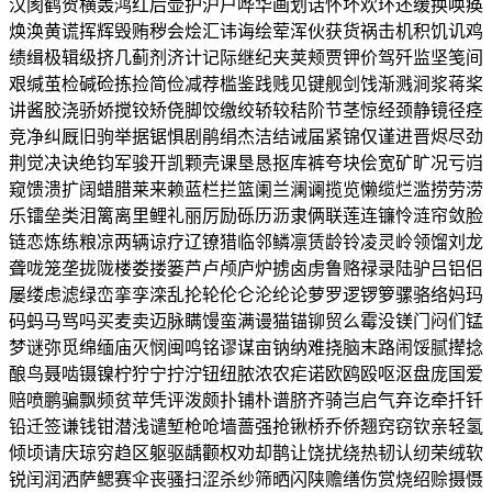
汉阂鹤贺横轰鸿红后壶护沪户哗华画划话怀坏欢环还缓换唤痪
焕涣黄谎挥辉毁贿秽会烩汇讳诲绘荤浑伙获货祸击机积饥讥鸡
绩缉极辑级挤几蓟剂济计记际继纪夹荚颊贾钾价驾歼监坚笺间
艰缄茧检碱硷拣捡简俭减荐槛鉴践贱见键舰剑饯渐溅涧浆蒋桨
讲酱胶浇骄娇搅铰矫侥脚饺缴绞轿较秸阶节茎惊经颈静镜径痉
竞净纠厩旧驹举据锯惧剧鹃绢杰洁结诫届紧锦仅谨进晋烬尽劲
荆觉决诀绝钧军骏开凯颗壳课垦恳抠库裤夸块侩宽矿旷况亏岿
窥馈溃扩阔蜡腊莱来赖蓝栏拦篮阑兰澜谰揽览懒缆烂滥捞劳涝
乐镭垒类泪篱离里鲤礼丽厉励砾历沥隶俩联莲连镰怜涟帘敛脸
链恋炼练粮凉两辆谅疗辽镣猎临邻鳞凛赁龄铃凌灵岭领馏刘龙
聋咙笼垄拢陇楼娄搂篓芦卢颅庐炉掳卤虏鲁赂禄录陆驴吕铝侣
屡缕虑滤绿峦挛孪滦乱抡轮伦仑沦纶论萝罗逻锣箩骡骆络妈玛
码蚂马骂吗买麦卖迈脉瞒馒蛮满谩猫锚铆贸么霉没镁门闷们锰
梦谜弥觅绵缅庙灭悯闽鸣铭谬谋亩钠纳难挠脑末路闹馁腻撵捻
酿鸟聂啮镊镍柠狞宁拧泞钮纽脓浓农疟诺欧鸥殴呕沤盘庞国爱
赔喷鹏骗飘频贫苹凭评泼颇扑铺朴谱脐齐骑岂启气弃讫牵扦钎
铅迁签谦钱钳潜浅谴堑枪呛墙蔷强抢锹桥乔侨翘窍窃钦亲轻氢
倾顷请庆琼穷趋区躯驱龋颧权劝却鹊让饶扰绕热韧认纫荣绒软
锐闰润洒萨鳃赛伞丧骚扫涩杀纱筛晒闪陕赡缮伤赏烧绍赊摄慑