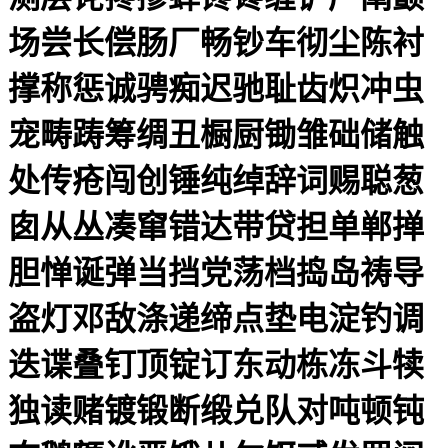
场尝长偿肠厂畅钞车彻尘陈衬
撑称惩诚骋痴迟驰耻齿炽冲虫
宠畴踌筹绸丑橱厨锄雏础储触
处传疮闯创锤纯绰辞词赐聪葱
囱从丛凑窜错达带贷担单郸掸
胆惮诞弹当挡党荡档捣岛祷导
盗灯邓敌涤递缔点垫电淀钓调
迭谍叠钉顶锭订东动栋冻斗犊
独读赌镀锻断缎兑队对吨顿钝