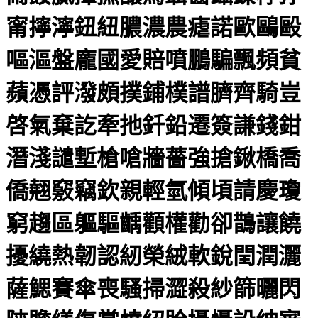
甯擰濘鈕紐膿濃農瘧諾歐鷗毆
嘔漚盤龐國愛賠噴鵬騙飄頻貧
蘋憑評潑頗撲鋪樸譜臍齊騎豈
啓氣棄訖牽扡釺鉛遷簽謙錢鉗
潛淺譴塹槍嗆牆薔強搶鍬橋喬
僑翹竅竊欽親輕氫傾頃請慶瓊
窮趨區軀驅齲顴權勸卻鵲讓饒
擾繞熱韌認紉榮絨軟銳閏潤灑
薩鰓賽傘喪騷掃澀殺紗篩曬閃