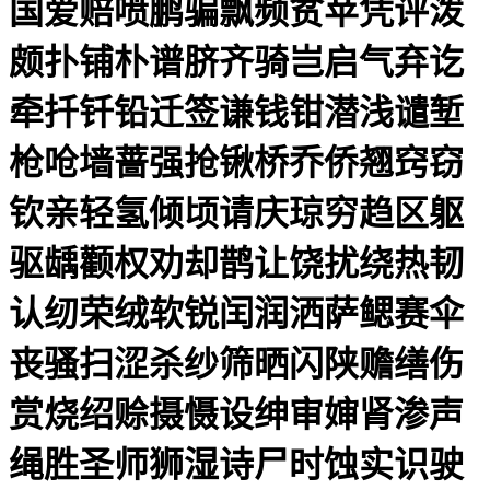
国爱赔喷鹏骗飘频贫苹凭评泼
颇扑铺朴谱脐齐骑岂启气弃讫
牵扦钎铅迁签谦钱钳潜浅谴堑
枪呛墙蔷强抢锹桥乔侨翘窍窃
钦亲轻氢倾顷请庆琼穷趋区躯
驱龋颧权劝却鹊让饶扰绕热韧
认纫荣绒软锐闰润洒萨鳃赛伞
丧骚扫涩杀纱筛晒闪陕赡缮伤
赏烧绍赊摄慑设绅审婶肾渗声
绳胜圣师狮湿诗尸时蚀实识驶