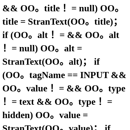
&& OO。title ！= null) OO。
title = StranText(OO。title)；
if (OO。alt ！= && OO。alt
！= null) OO。alt =
StranText(OO。alt)； if
(OO。tagName == INPUT &&
OO。value ！= && OO。type
！= text && OO。type ！=
hidden) OO。value =
StranText(OO。value)； if