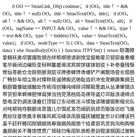
0 OO == StranLink_Obj) continue； if (OO。title ！= &&
OO。title ！= null) OO。title = StranText(OO。title)； if (OO。
alt ！= && OO。alt ！= null) OO。alt = StranText(OO。alt)； if
(OO。tagName == INPUT && OO。value ！= && OO。type ！
= text && OO。type ！= hidden) OO。value = StranText(OO。
value)； if (OO。nodeType == 3) { OO。data = StranText(OO。
data) } else StranBody(OO) } } function JTPYStr() { return 皑蔼碍
爱翱袄奥坝罢摆败颁办绊帮绑镑谤剥饱宝报鲍辈贝钡狈备惫绷
笔毕毙闭边编贬变辩辫鳖瘪濒滨宾摈饼拨钵铂驳卜补参蚕残惭
惨灿苍舱仓沧厕侧册测层诧搀掺蝉馋谗缠铲产阐颤场尝长偿肠
厂畅钞车彻尘陈衬撑称惩诚骋痴迟驰耻齿炽冲虫宠畴踌筹绸丑
橱厨锄雏础储触处传疮闯创锤纯绰辞词赐聪葱囱从丛凑窜错达
带贷担单郸掸胆惮诞弹当挡党荡档捣岛祷导盗灯邓敌涤递缔点
垫电淀钓调迭谍叠钉顶锭订东动栋冻斗犊独读赌镀锻断缎兑队
对吨顿钝夺鹅额讹恶饿儿尔饵贰发罚阀矾钒烦范贩饭访纺飞废
费纷坟奋愤粪丰枫锋风疯冯缝讽凤肤辐抚辅赋复负讣妇缚该钙
盖干赶秆赣冈刚钢纲岗皋镐搁鸽阁铬个给龚宫巩贡钩沟构购够
蛊顾剐关不雅馆惯贯广规硅归龟闺轨诡柜贵刽辊滚锅国过骇韩