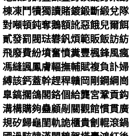
棟凍鬥犢獨讀賭鍍鍛斷緞兌隊
對噸頓鈍奪鵝額訛惡餓兒爾餌
貳發罰閥琺礬釩煩範販飯訪紡
飛廢費紛墳奮憤糞豐楓鋒風瘋
馮縫諷鳳膚輻撫輔賦複負訃婦
縛該鈣蓋幹趕稈贛岡剛鋼綱崗
臯鎬擱鴿閣鉻個給龔宮鞏貢鈎
溝構購夠蠱顧剮關觀館慣貫廣
規矽歸龜閨軌詭櫃貴劊輥滾鍋