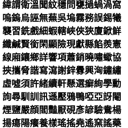
緯謂衛溫聞紋穩問甕撾蝸渦窩
嗚鎢烏誣無蕪吳塢霧務誤錫犧
襲習銑戲細蝦轄峽俠狹廈鍁鮮
纖鹹賢銜閑顯險現獻縣餡羨憲
線廂鑲鄉詳響項蕭銷曉嘯蠍協
挾攜脅諧寫瀉謝鋅釁興洶鏽繡
虛噓須許緒續軒懸選癬絢學勳
詢尋馴訓訊遜壓鴉鴨啞亞訝閹
煙鹽嚴顔閻豔厭硯彥諺驗鴦楊
揚瘍陽癢養樣瑤搖堯遙窯謠藥