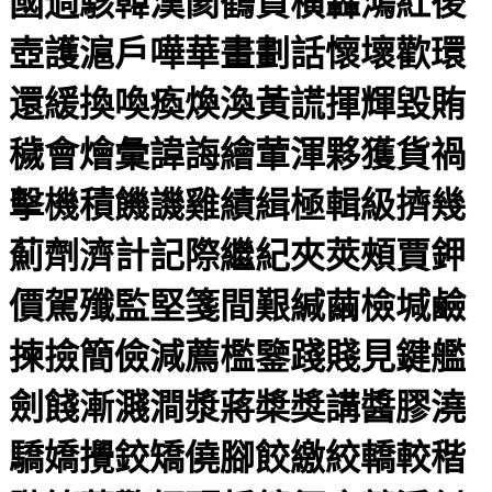
國過駭韓漢閡鶴賀橫轟鴻紅後
壺護滬戶嘩華畫劃話懷壞歡環
還緩換喚瘓煥渙黃謊揮輝毀賄
穢會燴彙諱誨繪葷渾夥獲貨禍
擊機積饑譏雞績緝極輯級擠幾
薊劑濟計記際繼紀夾莢頰賈鉀
價駕殲監堅箋間艱緘繭檢堿鹼
揀撿簡儉減薦檻鑒踐賤見鍵艦
劍餞漸濺澗漿蔣槳獎講醬膠澆
驕嬌攪鉸矯僥腳餃繳絞轎較稭