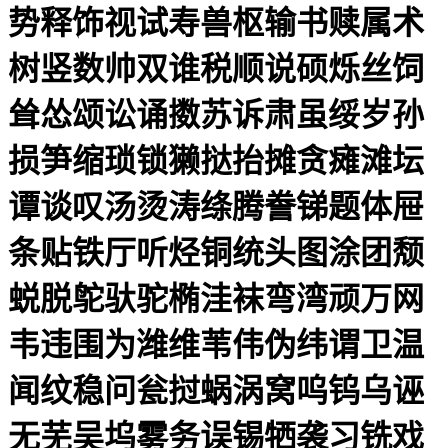
势释饰视试寿兽枢输书赎属术
树竖数帅双谁税顺说硕烁丝饲
耸怂颂讼诵擞苏诉肃虽绥岁孙
损笋缩琐锁獭挞抬摊贪瘫滩坛
谭谈叹汤烫涛绦腾誊锑题体屉
条贴铁厅听烃铜统头图涂团颓
蜕脱鸵驮驼椭洼袜弯湾顽万网
韦违围为潍维苇伟伪纬谓卫温
闻纹稳问瓮挝蜗涡窝呜钨乌诬
无芜吴坞雾务误锡牺袭习铣戏