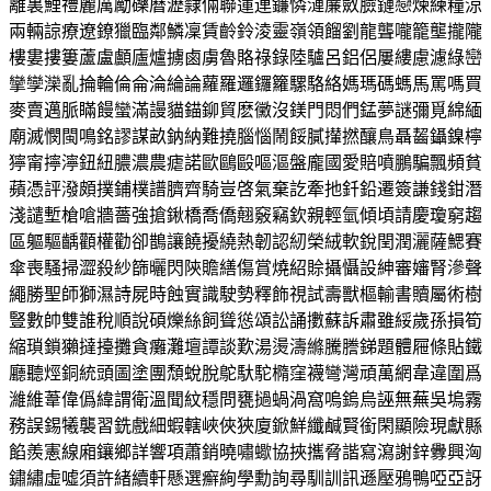
離裏鯉禮麗厲勵礫曆瀝隸倆聯蓮連鐮憐漣簾斂臉鏈戀煉練糧涼
兩輛諒療遼鐐獵臨鄰鱗凜賃齡鈴淩靈嶺領餾劉龍聾嚨籠壟攏隴
樓婁摟簍蘆盧顱廬爐擄鹵虜魯賂祿錄陸驢呂鋁侶屢縷慮濾綠巒
攣孿灤亂掄輪倫侖淪綸論蘿羅邏鑼籮騾駱絡媽瑪碼螞馬罵嗎買
麥賣邁脈瞞饅蠻滿謾貓錨鉚貿麽黴沒鎂門悶們錳夢謎彌覓綿緬
廟滅憫閩鳴銘謬謀畝鈉納難撓腦惱鬧餒膩攆撚釀鳥聶齧鑷鎳檸
獰甯擰濘鈕紐膿濃農瘧諾歐鷗毆嘔漚盤龐國愛賠噴鵬騙飄頻貧
蘋憑評潑頗撲鋪樸譜臍齊騎豈啓氣棄訖牽扡釺鉛遷簽謙錢鉗潛
淺譴塹槍嗆牆薔強搶鍬橋喬僑翹竅竊欽親輕氫傾頃請慶瓊窮趨
區軀驅齲顴權勸卻鵲讓饒擾繞熱韌認紉榮絨軟銳閏潤灑薩鰓賽
傘喪騷掃澀殺紗篩曬閃陝贍繕傷賞燒紹賒攝懾設紳審嬸腎滲聲
繩勝聖師獅濕詩屍時蝕實識駛勢釋飾視試壽獸樞輸書贖屬術樹
豎數帥雙誰稅順說碩爍絲飼聳慫頌訟誦擻蘇訴肅雖綏歲孫損筍
縮瑣鎖獺撻擡攤貪癱灘壇譚談歎湯燙濤縧騰謄銻題體屜條貼鐵
廳聽烴銅統頭圖塗團頹蛻脫鴕馱駝橢窪襪彎灣頑萬網韋違圍爲
濰維葦偉僞緯謂衛溫聞紋穩問甕撾蝸渦窩嗚鎢烏誣無蕪吳塢霧
務誤錫犧襲習銑戲細蝦轄峽俠狹廈鍁鮮纖鹹賢銜閑顯險現獻縣
餡羨憲線廂鑲鄉詳響項蕭銷曉嘯蠍協挾攜脅諧寫瀉謝鋅釁興洶
鏽繡虛噓須許緒續軒懸選癬絢學勳詢尋馴訓訊遜壓鴉鴨啞亞訝