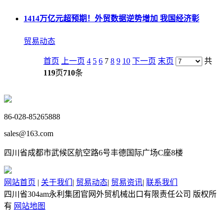
1414万亿元超预期！外贸数据逆势增加 我国经济彰
贸易动态
首页
上一页
4
5
6
7
8
9
10
下一页
末页
共
119
页
710
条
86-028-85265888
sales@163.com
四川省成都市武候区航空路6号丰德国际广场C座8楼
网站首页
|
关于我们
|
贸易动态
|
贸易资讯
|
联系我们
四川省304am永利集团官网外贸机械出口有限责任公司 版权所
有
网站地图