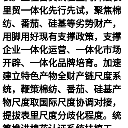
里贸一体化先行先试，聚焦棉
纺、番茄、硅基等劣势财产，
用脚用好现有支撑政策，支撑
企业一体化运营、一体化市场
开辟、一体化品牌培育。加速
建立特色产物全财产链尺度系
统，鞭策棉纺、番茄、硅基产
物尺度取国际尺度协调对接，
提拔表里尺度分歧化程度。统