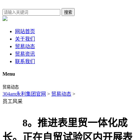
搜索
网站首页
关于我们
贸易动态
贸易资讯
联系我们
Menu
贸易动态
304am永利集团官网
>
贸易动态
>
员工风采
8。推进表里贸一体化成
长。正在自贸试验区内开展表