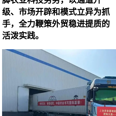
级、市场开辟和模式立异为抓
手，全力鞭策外贸稳进提质的
活泼实践。