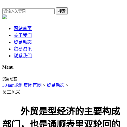
搜索
网站首页
关于我们
贸易动态
贸易资讯
联系我们
Menu
贸易动态
304am永利集团官网
>
贸易动态
>
员工风采
外贸是型经济的主要构成
部门，也是通顺表里双轮回的