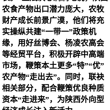
农食产物出口潜力庞大，农牧
财产成长前景广漠，他们将充
实操纵共建“一带一”政策机
缘，用好丝博会、杨凌农高会
等经贸平台，积极开辟中高端
市场，鞭策本土更多“特”“优”
农产物“走出去”。同时，联袂
相关部分，配合鞭策优良种质
资本“走进来”，为陕西外向型