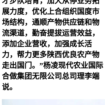
才步队培育，加大从停业务拓
展力度，优化上合组织国度市
场结构，通顺产物供应链和物
流渠道，勤奋提拔运营效益，
添加企业营收，加强成长活
力，帮力更多陕西优良农产物
走出国门。”杨凌现代农业国际
合做集团无限公司总司理李端
说。