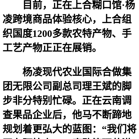
目前，正在上合糊口馆·杨
凌跨境商品体验核心，上合组
织国度1200多款农特产物、手
工艺产物正正在展销。
杨凌现代农业国际合做集
团无限公司副总司理王斌的脚
步非分特别忙碌。正在云南调
查果品企业后，他马不断蹄地
规划着更弘大的蓝图：“我们将