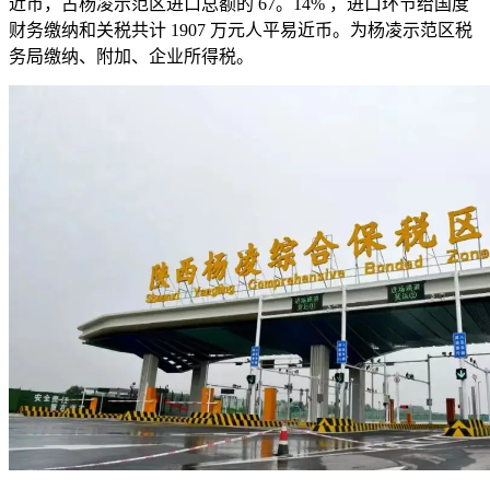
近币，占杨凌示范区进口总额的 67。14% ，进口环节给国度
财务缴纳和关税共计 1907 万元人平易近币。为杨凌示范区税
务局缴纳、附加、企业所得税。