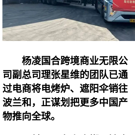
杨凌国合跨境商业无限公
司副总司理张星维的团队已通
过电商将电烤炉、遮阳伞销往
波兰和，正谋划把更多中国产
物推向全球。