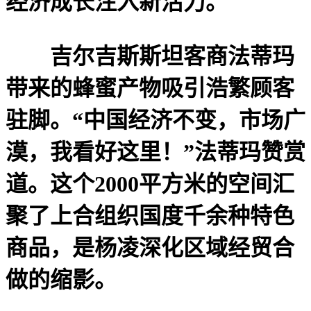
经济成长注入新活力。
吉尔吉斯斯坦客商法蒂玛
带来的蜂蜜产物吸引浩繁顾客
驻脚。“中国经济不变，市场广
漠，我看好这里！”法蒂玛赞赏
道。这个2000平方米的空间汇
聚了上合组织国度千余种特色
商品，是杨凌深化区域经贸合
做的缩影。