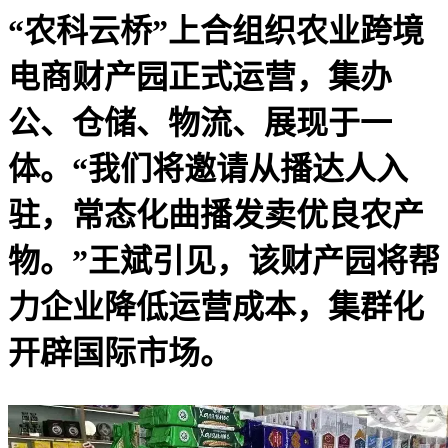
“农科云桥”上合组织农业跨境
电商财产园正式运营，集办
公、仓储、物流、展现于一
体。“我们将邀请从播达人入
驻，常态化曲播发卖优良农产
物。”王斌引见，该财产园将帮
力企业降低运营成本，集群化
开辟国际市场。