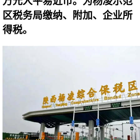
万元人平易近币。为杨凌示范
区税务局缴纳、附加、企业所
得税。