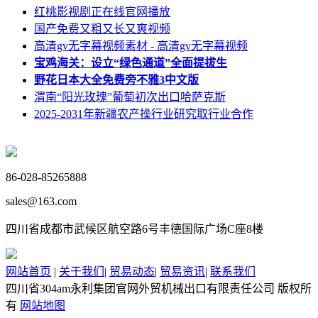
红桃影视剧正在线官网播放
国产免费又粗又长又爽视频
高清gv无字幕视频素材 - 高清gv无字幕视频
宝鸡海关：设立“绿色通道”全面提拔生
野花日本大全免费旁不雅3中文版
渭南“阳光玫瑰”葡萄初次出口哈萨克斯
2025-2031年新疆农产操行业研究取行业合作
86-028-85265888
sales@163.com
四川省成都市武候区航空路6号丰德国际广场C座8楼
网站首页
|
关于我们
|
贸易动态
|
贸易资讯
|
联系我们
四川省304am永利集团官网外贸机械出口有限责任公司 版权所
有
网站地图