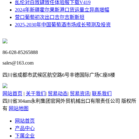
乨伦对白放肆放任体验服下载V419
2024年新疆霍尔果斯港口货运量立异高增幅
营口葡萄初次出口吉尔吉斯斯坦
2025-2030年中国葡萄酒市场成长预测及投资
86-028-85265888
sales@163.com
四川省成都市武候区航空路6号丰德国际广场C座8楼
网站首页
|
关于我们
|
贸易动态
|
贸易资讯
|
联系我们
四川省304am永利集团官网外贸机械出口有限责任公司 版权所
有
网站地图
网站首页
产品中心
下属企业