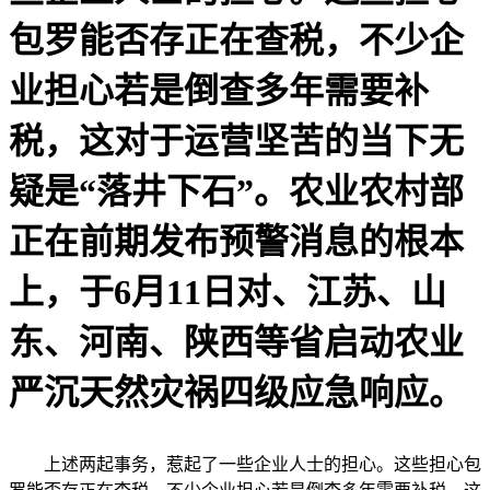
包罗能否存正在查税，不少企
业担心若是倒查多年需要补
税，这对于运营坚苦的当下无
疑是“落井下石”。农业农村部
正在前期发布预警消息的根本
上，于6月11日对、江苏、山
东、河南、陕西等省启动农业
严沉天然灾祸四级应急响应。
上述两起事务，惹起了一些企业人士的担心。这些担心包