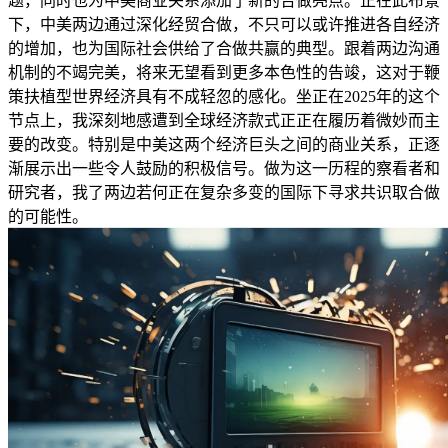
题，同时也为中美商业关系添加了新的合做亮点。正在此布景
下，中美两边通过深化经贸合做，不只可以或许推进各自经济
的增加，也为国际社会供给了合做共赢的典型。跟着两边沟通
机制的不竭完美，将来无望看到更多本色性的告竣，这对于鞭
策扶植型世界经济具有不成轻忽的感化。坐正在2025年的这个
节点上，我深刻地感遭到全球经济款式正正在履历着微妙而主
要的改变。特别是中美这两个经济巨头之间的商业关系，正逐
渐展示出一些令人鼓励的积极信号。做为这一历程的察看者和
研究者，我了两边若何正在复杂多变的国际下寻求共识取合做
的可能性。