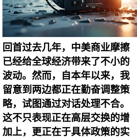
回首过去几年，中美商业摩擦
已经给全球经济带来了不小的
波动。然而，自本年以来，我
留意到两边都正在勤奋调整策
略，试图通过对话处理不合。
这不只表现正在高层交换的增
加上，更正在于具体政策的实