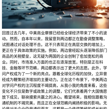
回首过去几年，中美商业摩擦已经给全球经济带来了不小的波
动。然而，自本年以来，我留意到两边都正在勤奋调整策略，
试图通过对话处理不合。这不只表现正在高层交换的增加上，
更正在于具体政策的实施。例如，两边曾经起头逐渐降低部门
商品的关税壁垒，这无疑为两国的企业创制了愈加宽松的商
业。同时，市场准入方面的也正在逐渐放宽，特别是正在科
技、金融等环节范畴，两边都表示出了更大的志愿。此外，学
问产权成为了一个新的亮点。跟着全球化历程的加快，立异曾
经成为鞭策经济增加的主要动力。正在这个布景下，中美两边
对学问产权的注沉程度不竭提高，从我小我的角度来看，这些
变化不只仅是数字或政策上的调整，它们代表着两个大国情愿
放下成见，联袂摸索共赢之的决心。瞻望将来，我相信跟着沟
通机制的不竭完美，而且正在全球范畴内阐扬积极的影响。无
论是对于企业仍是通俗而言，这都是一个值得等候的成长标的