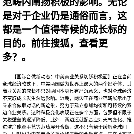
范畴内阐扬积极的影响。无论
是对于企业仍是通俗而言，这
都是一个值得等候的成长标的
目的。前往搜狐，查看更
多？。
【国际合做新动态：中美商业关系切磋积极面】正在当前
全球经济款式下，中美两国做为世界上最大的两个经济体，其
商业关系的成长不只对两国本身具有严沉意义，也对全球经济
不变取成长发生深远影响。近期，两边正在商业范畴展示出了
寻求合做取对话的新迹象，努力于建立愈加均衡和可持续的双
边商业关系。这种积极变化表现正在多个方面，包罗但不限于
关税壁垒的逐渐降低、此外，两边还就配合应对天气变化、推
进洁净能源手艺等范畴展开合做，这不只有帮于缓解全球问