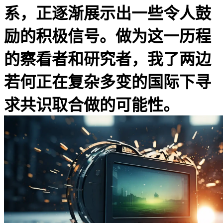
系，正逐渐展示出一些令人鼓
励的积极信号。做为这一历程
的察看者和研究者，我了两边
若何正在复杂多变的国际下寻
求共识取合做的可能性。