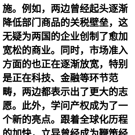
施。例如，两边曾经起头逐渐
降低部门商品的关税壁垒，这
无疑为两国的企业创制了愈加
宽松的商业。同时，市场准入
方面的也正在逐渐放宽，特别
是正在科技、金融等环节范
畴，两边都表示出了更大的志
愿。此外，学问产权成为了一
个新的亮点。跟着全球化历程
的加快，立异曾经成为鞭策经