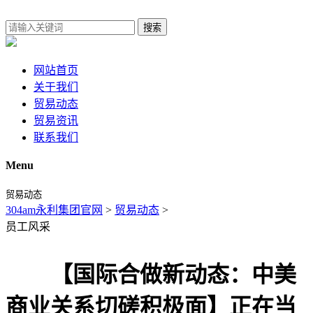
搜索
网站首页
关于我们
贸易动态
贸易资讯
联系我们
Menu
贸易动态
304am永利集团官网
>
贸易动态
>
员工风采
【国际合做新动态：中美
商业关系切磋积极面】正在当