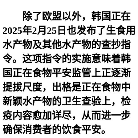
除了欧盟以外，韩国正在
2025年2月25日也发布了生食用
水产物及其他水产物的查抄指
令。这项指令的实施意味着韩
国正在食物平安监管上正逐渐
提拔尺度，出格是正在食物中
新颖水产物的卫生查验上，检
疫内容愈加详尽，从而进一步
确保消费者的饮食平安。