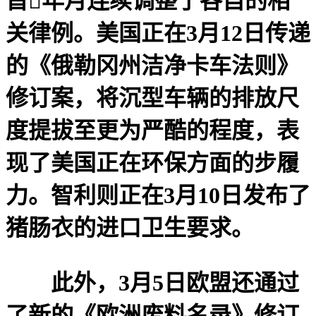
首年月连续调整了各自的相
关律例。美国正在3月12日传递
的《俄勒冈州洁净卡车法则》
修订案，将沉型车辆的排放尺
度提拔至更为严酷的程度，表
现了美国正在环保方面的步履
力。智利则正在3月10日发布了
猪肠衣的进口卫生要求。
此外，3月5日欧盟还通过
了新的《欧洲废料名录》修订