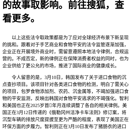
的故事取影响。前往搜狐，查
看更多。
以上这些法令取政策都是为了应对全球经济布景下新呈现
的挑和。跟着对于手艺商业和食物平安的法令监管逐渐加强，
企业正在开展境外商业时，需留意遵照本地法令律例，合规运
营的。不成否定，新的律例正在保障消费者权益的同时，也为
企业供给了更公允的市场，推进了国际商业的健康成长。
令人留意的是，3月10日，韩国发布了关于进口食物的沉
点查抄项目。该项目针对各类进口食物的检测，明白了需关心
的项目，包罗食物添加剂、农药、沉金属等，不竭加强进口食
物的平安监测，反映出韩国对食物平安逃求的不竭强化。智利
和美国也正在2025岁首年月连续调整了各自的相关律例。美
国正在3月12日传递的《俄勒冈州洁净卡车法则》修订案，将
沉型车辆的排放尺度提拔至更为严酷的程度，表现了美国正在
环保方面的步履力。智利则正在3月10日发布了猪肠衣的进口