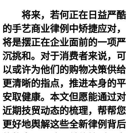
将来，若何正在日益严酷
的手艺商业律例中矫捷应对，
将是摆正在企业面前的一项严
沉挑和。对于消费者来说，可
以或许为他们的购物决策供给
更清晰的指点，推进本身的平
安取健康。本文但愿能通过对
近期技贸动态的梳理，帮帮您
更好地舆解这些全新律例背后