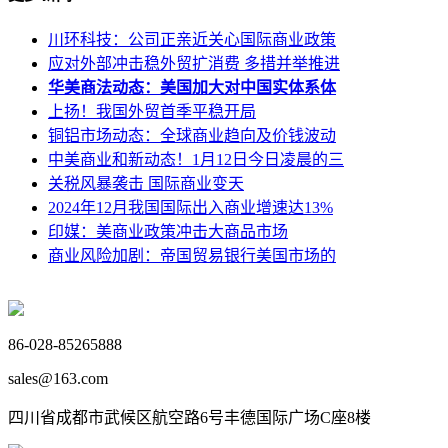
川环科技：公司正亲近关心国际商业政策
应对外部冲击稳外贸扩消费 多措并举推进
华美商法动态：美国加大对中国实体系体
上扬！我国外贸首季平稳开局
铜铝市场动态：全球商业趋向及价钱波动
中美商业和新动态！1月12日今日凌晨的三
关税风暴袭击 国际商业变天
2024年12月我国国际出入商业增速达13%
印媒：美商业政策冲击大商品市场
商业风险加剧：帝国贸易银行美国市场的
86-028-85265888
sales@163.com
四川省成都市武候区航空路6号丰德国际广场C座8楼