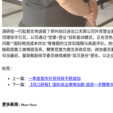
调研组一行起首实地调查了郑州旭日进出口无限公司外贸营业
司理徐华引见，公司通过“党建+营业”双轮驱动模式，正在货
问题”“国际物流成本优化”等难题的立异实践赐与高度评价。
植取提案工做慎密连系，鞭策党建为建言资政实效。政协委员
勾当最初，翟政勉励徐华委员继续阐扬“双沉身份”感化，以企
标签：
上一篇：
一季度我市外贸持续平稳增加
下一篇：
【风口研报】国际商业摩擦加剧 或进一步鞭策
更多新闻
/ More News