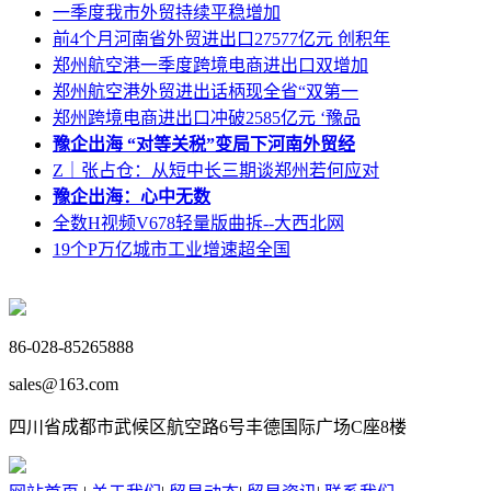
一季度我市外贸持续平稳增加
前4个月河南省外贸进出口27577亿元 创积年
郑州航空港一季度跨境电商进出口双增加
郑州航空港外贸进出话柄现全省“双第一
郑州跨境电商进出口冲破2585亿元 ‘豫品
豫企出海 “对等关税”变局下河南外贸经
Z｜张占仓：从短中长三期谈郑州若何应对
豫企出海：心中无数
全数H视频V678轻量版曲拆--大西北网
19个P万亿城市工业增速超全国
86-028-85265888
sales@163.com
四川省成都市武候区航空路6号丰德国际广场C座8楼