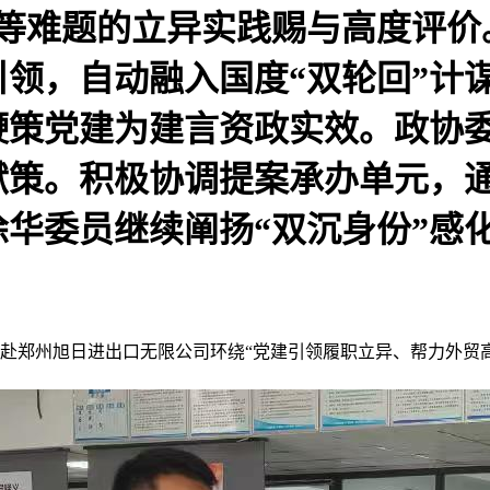
”等难题的立异实践赐与高度评
领，自动融入国度“双轮回”计
鞭策党建为建言资政实效。政协
献策。积极协调提案承办单元，
华委员继续阐扬“双沉身份”感
赴郑州旭日进出口无限公司环绕“党建引领履职立异、帮力外贸