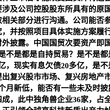
要涉及公司控股股东所具有的原
取相关部分进行沟通。公司能否
究，并按照项目具体实施方案履
对外披露。中国国贸次要资产即
，是不是都是自持贸易？是不是
0亿，现实有息欠债20多亿，是
国度提出复兴股市市场、复兴房地
6个月新低，能否有一些未及时披
四成，此中独角兽企业36家，占全