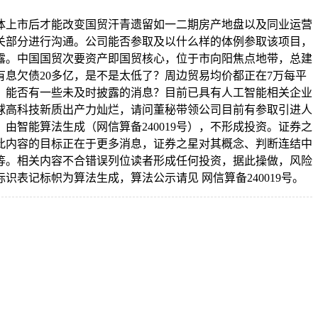
上市后才能改变国贸汗青遗留如一二期房产地盘以及同业运营
关部分进行沟通。公司能否参取及以什么样的体例参取该项目，
露。中国国贸次要资产即国贸核心，位于市向阳焦点地带，总建
有息欠债20多亿，是不是太低了？周边贸易均价都正在7万每平
低，能否有一些未及时披露的消息？目前已具有人工智能相关企业
领全球高科技新质出产力灿烂，请问董秘带领公司目前有参取引进人
智能算法生成（网信算备240019号），不形成投资。证券之
此内容的目标正在于更多消息，证券之星对其概念、判断连结中
等。相关内容不合错误列位读者形成任何投资，据此操做，风险
记标帜为算法生成，算法公示请见 网信算备240019号。