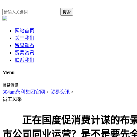
搜索
网站首页
关于我们
贸易动态
贸易资讯
联系我们
Menu
贸易资讯
304am永利集团官网
>
贸易资讯
>
员工风采
正在国度促消费计谋的布景下
市公司同业运营？是不是要先