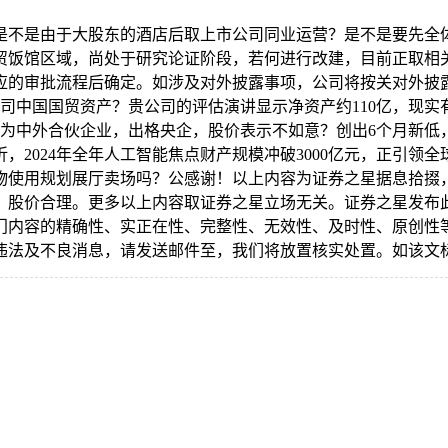
不是由于大股东的酒店后取上市公司同业运营？是不是要先全体
贸饭馆区域，尚处于研究论证阶段，若何进行改建，目前正取相
应的审批流程后确定。如涉及对外披露事项，公司将按关对外披
司中国国贸资产？贵公司的评估演讲显示净资产约110亿，现实
，做为中外合伙企业，出格央企，股价表示不如意？创出6个月新
对折，2024年全年人工智能焦点财产规模冲破3000亿元，正引
使用规划展厅卖场吗？公感谢！以上内容为证券之星据息拾掇，由
。股价合理。更多以上内容取证券之星立场无关。证券之星发布
门内容的精确性、实正在性、完整性、无效性、及时性、原创性
法及不良消息，请发送邮件至，我们将放置核实处置。如该文标识表