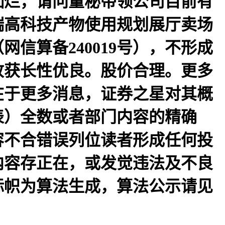
灿烂，请问董秘带领公司目前有
端高科技产物使用规划展厅卖场
信算备240019号），不形成
收获长性优良。股价合理。更多
在于更多消息，证券之星对其概
表）全数或者部门内容的精确
容不合错误列位读者形成任何投
内容存正在，或发觉违法及不良
标帜为算法生成，算法公示请见