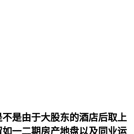
不是由于大股东的酒店后取上
留如一二期房产地盘以及同业运