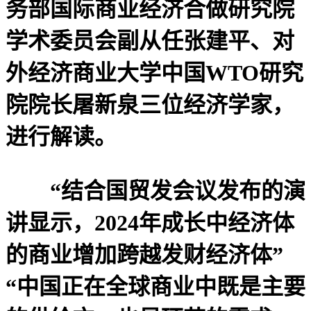
务部国际商业经济合做研究院
学术委员会副从任张建平、对
外经济商业大学中国WTO研究
院院长屠新泉三位经济学家，
进行解读。
“结合国贸发会议发布的演
讲显示，2024年成长中经济体
的商业增加跨越发财经济体”
“中国正在全球商业中既是主要