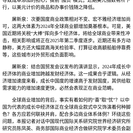
导致成本添加的担心，提前“囤货”模式；近期美元指数有所下
行，以美元计价的商品和办事价钱随之降低。
屠新泉：次要国度商业政策相对不变、宏不雅经济增加尚
可，这两大体素为2024年全球商业额增加奠基根本。可是，美
国近期将关税“大棒”挥向多个经济体，将给全球商业带来性冲
击，相关影响或将正在2025年第二季度逐步。近期还有多方动
静称，美方还大幅提高海关检验率、打算征收高额船舶停靠费
等，这些城市对外贸形成负面影响。
屠新泉：结合国贸发会议发布的演讲显示，2024年成长中
经济体的商业增加跨越发财经济体。这一成果合乎逻辑。从经
济增加速度来看，成长中国度的增速高于发财国度，其供给取
需求能力的增加速度更快，必然会表现正在商业范畴。
全球商业增加的背后，事实有着如何的“喜”取“忧”？以中
国为代表的成长中经济体正在全球商业款式中又饰演着何种脚
色？各方应若何联袂并肩，配合多边商业体系体例？环绕这些
问题，本报记者对话中国现代国际关系研究院世界经济研究所
研究员陈凤英、商务部国际商业经济合做研究院学术委员会副