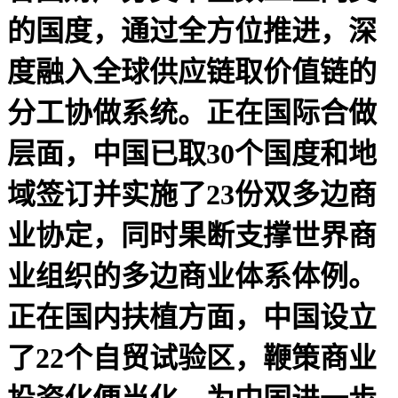
的国度，通过全方位推进，深
度融入全球供应链取价值链的
分工协做系统。正在国际合做
层面，中国已取30个国度和地
域签订并实施了23份双多边商
业协定，同时果断支撑世界商
业组织的多边商业体系体例。
正在国内扶植方面，中国设立
了22个自贸试验区，鞭策商业