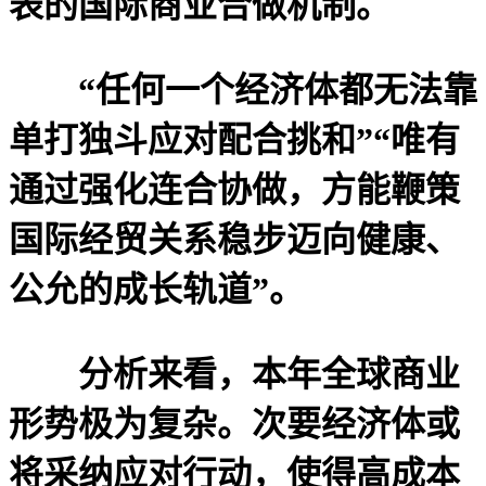
表的国际商业合做机制。
“任何一个经济体都无法靠
单打独斗应对配合挑和”“唯有
通过强化连合协做，方能鞭策
国际经贸关系稳步迈向健康、
公允的成长轨道”。
分析来看，本年全球商业
形势极为复杂。次要经济体或
将采纳应对行动，使得高成本