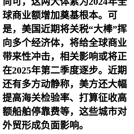
尚可，这两大体素为2024年全
球商业额增加奠基根本。可
是，美国近期将关税“大棒”挥
向多个经济体，将给全球商业
带来性冲击，相关影响或将正
在2025年第二季度逐步。近期
还有多方动静称，美方还大幅
提高海关检验率、打算征收高
额船舶停靠费等，这些城市对
外贸形成负面影响。