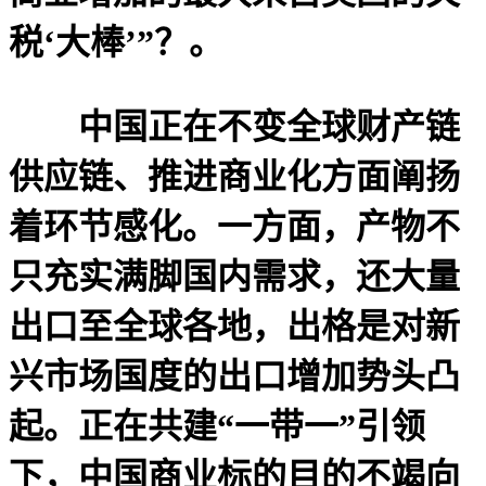
税‘大棒’”？。
中国正在不变全球财产链
供应链、推进商业化方面阐扬
着环节感化。一方面，产物不
只充实满脚国内需求，还大量
出口至全球各地，出格是对新
兴市场国度的出口增加势头凸
起。正在共建“一带一”引领
下，中国商业标的目的不竭向