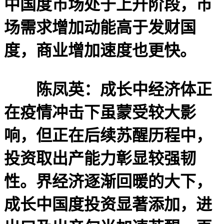
中国度市场处于上升阶段，市
场需求增加动能高于发财国
度，商业增加速度也更快。
陈凤英：成长中经济体正
在疫情冲击下虽蒙受较大影
响，但正在后续苏醒历程中，
投资取出产能力彰显较强韧
性。界经济逐渐回暖的大下，
成长中国度投资显著添加，进