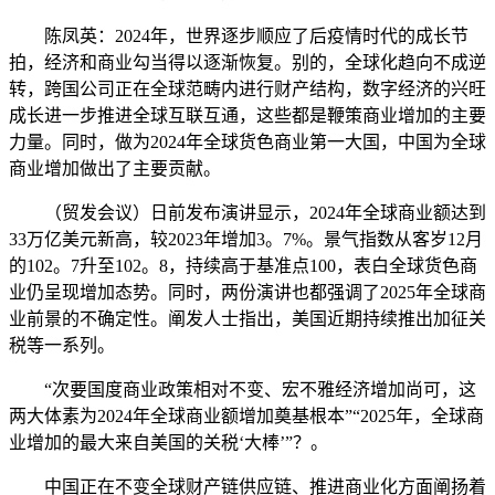
陈凤英：2024年，世界逐步顺应了后疫情时代的成长节
拍，经济和商业勾当得以逐渐恢复。别的，全球化趋向不成逆
转，跨国公司正在全球范畴内进行财产结构，数字经济的兴旺
成长进一步推进全球互联互通，这些都是鞭策商业增加的主要
力量。同时，做为2024年全球货色商业第一大国，中国为全球
商业增加做出了主要贡献。
（贸发会议）日前发布演讲显示，2024年全球商业额达到
33万亿美元新高，较2023年增加3。7%。景气指数从客岁12月
的102。7升至102。8，持续高于基准点100，表白全球货色商
业仍呈现增加态势。同时，两份演讲也都强调了2025年全球商
业前景的不确定性。阐发人士指出，美国近期持续推出加征关
税等一系列。
“次要国度商业政策相对不变、宏不雅经济增加尚可，这
两大体素为2024年全球商业额增加奠基根本”“2025年，全球商
业增加的最大来自美国的关税‘大棒’”？。
中国正在不变全球财产链供应链、推进商业化方面阐扬着