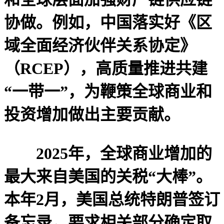
协做。例如，中国落实好《区
域全面经济伙伴关系协定》
（RCEP），高质量推进共建
“一带一”，为鞭策全球商业和
投资增加做出主要贡献。
2025年，全球商业增加的
最大来自美国的关税“大棒”。
本年2月，美国总统特朗普签订
备忘录，要求相关部分确定取