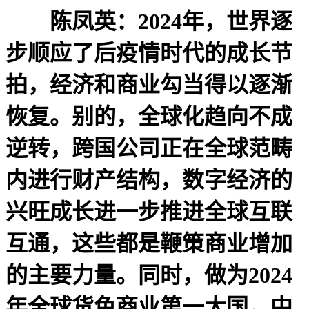
陈凤英：2024年，世界逐
步顺应了后疫情时代的成长节
拍，经济和商业勾当得以逐渐
恢复。别的，全球化趋向不成
逆转，跨国公司正在全球范畴
内进行财产结构，数字经济的
兴旺成长进一步推进全球互联
互通，这些都是鞭策商业增加
的主要力量。同时，做为2024
年全球货色商业第一大国，中