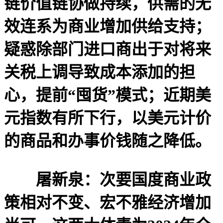
链价值链协做持续，供需的无
效连系为商业增加供给支持；
疑惑除部门进口商出于对将来
关税上调导致成本添加的担
心，提前“囤货”模式；近期美
元指数有所下行，以美元计价
的商品和办事价钱随之降低。
屠新泉：次要国度商业政
策相对不变、宏不雅经济增加