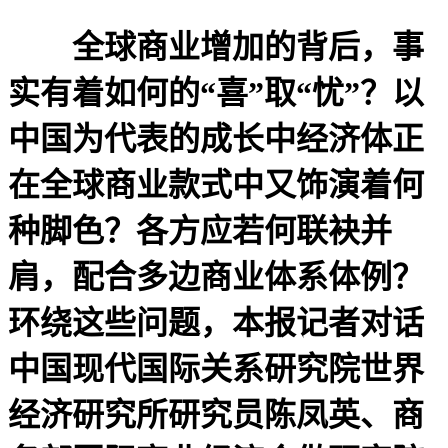
全球商业增加的背后，事
实有着如何的“喜”取“忧”？以
中国为代表的成长中经济体正
在全球商业款式中又饰演着何
种脚色？各方应若何联袂并
肩，配合多边商业体系体例？
环绕这些问题，本报记者对话
中国现代国际关系研究院世界
经济研究所研究员陈凤英、商