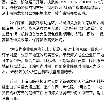
寨。据悉，该航路日开展，执航的“MV SHENG HONG 12”货
轮，搭载3000多吨钢布局、钢材以及 34 辆工程车辆等物资，
从上海港龙吴分公司船埠出发，驶向柬埔寨贡布港。
为保障该曲航航路成功运转，龙吴海关强化关港联动，构
成海关、港区、货从消息共享互通，斥地检验“绿色通道”，对
工程车辆、机械设备等大型货色做到“即到、即验、即放”，提
高货色通关效率，保障货色高效出海。
“为支撑企业抓住海外成长机缘，针对上海京嵘一份客户
订单对应一张原产地证的现实需求，奉贤海关成立企业原产地
证申领台账，整合金额、目标地、船期等消息要素，简化原产
地证打点法式、压缩打点时间，帮帮企业降低时间和人力成
本。”奉贤海关分析营业科科长童晓颖暗示。
近日，上海京嵘科技无限公司全新研发的天丝凉感面料裁
缝出口订单量大幅上涨，出产车间一片忙碌。4月15日，一批
货值约43万元的裁缝正在上海海关所属奉贤海关监管下，销往
马来西亚。