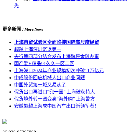
先
更多新闻
/ More News
上海自贸试验区全面临接国际高尺度经贸
超越上海深圳沉返第一
央行等四部分结合发布上海跨境金融办事
国产爱V精品91久久一区二区
上海港口2024年商业规模初次冲破11万亿元
中成股份回应机械人出口商业问题
中国外贸第一城又易从了
假货出口再进口“兜一圈” 上海破获特大
假货境外转一圈变身“海外购” 上海警方
安徽超越上海成中国汽车出口新领军者！