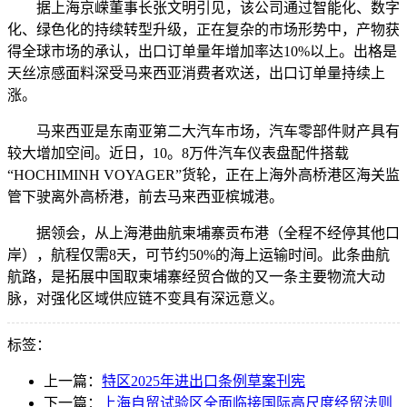
据上海京嵘董事长张文明引见，该公司通过智能化、数字
化、绿色化的持续转型升级，正在复杂的市场形势中，产物获
得全球市场的承认，出口订单量年增加率达10%以上。出格是
天丝凉感面料深受马来西亚消费者欢送，出口订单量持续上
涨。
马来西亚是东南亚第二大汽车市场，汽车零部件财产具有
较大增加空间。近日，10。8万件汽车仪表盘配件搭载
“HOCHIMINH VOYAGER”货轮，正在上海外高桥港区海关监
管下驶离外高桥港，前去马来西亚槟城港。
据领会，从上海港曲航柬埔寨贡布港（全程不经停其他口
岸），航程仅需8天，可节约50%的海上运输时间。此条曲航
航路，是拓展中国取柬埔寨经贸合做的又一条主要物流大动
脉，对强化区域供应链不变具有深远意义。
标签：
上一篇：
特区2025年进出口条例草案刊宪
下一篇：
上海自贸试验区全面临接国际高尺度经贸法则