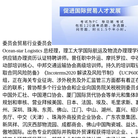
委员会贸易行业委员会
Ocean-star Logistics 总经理，理工大学国际航运
供应链办理资历认证特聘讲师。曾任职中外运、摩托罗拉、中
动部培训核心、中邦交通运输协会高级培训师。持久的培训取征询
取合同风险防备》《Incoterms2020 解读及风险节制》
组，正在海关专业征询、涉外税务及外汇监管三方面都有着正
近的联系；曾协帮多个行业协会和企业向国务院关税税则委员
中国外汇社、中国港口协会、厦门国际货代协会等单元和集体
规划和审核、营业拜候美国、日本、法国、埃及、毛里求斯、塞
州、深圳、珠海、东莞、佛山、江门、中山、湖州、嘉兴、绍
务厅、中交（天津）、珠海外商投资企业协会、广东农垦集团
新凤祥、沉庆西部物流园、成都商会、佛山中国陶瓷城、益达
傲地国际。出色专业的国际并购取外贸课程获得培训企业、、