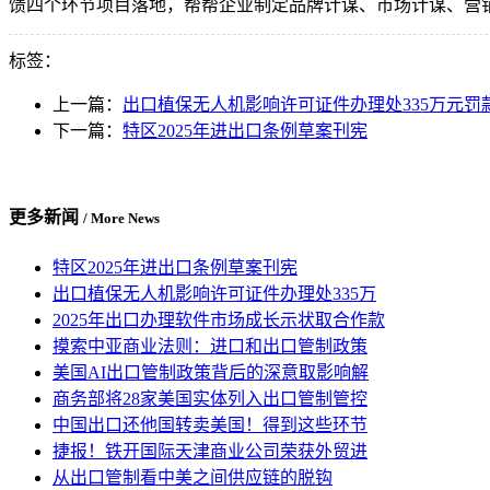
馈四个环节项目落地，帮帮企业制定品牌计谋、市场计谋、营
标签：
上一篇：
出口植保无人机影响许可证件办理处335万元罚
下一篇：
特区2025年进出口条例草案刊宪
更多新闻
/ More News
特区2025年进出口条例草案刊宪
出口植保无人机影响许可证件办理处335万
2025年出口办理软件市场成长示状取合作款
摸索中亚商业法则：进口和出口管制政策
美国AI出口管制政策背后的深意取影响解
商务部将28家美国实体列入出口管制管控
中国出口还他国转卖美国！得到这些环节
捷报！铁开国际天津商业公司荣获外贸进
从出口管制看中美之间供应链的脱钩