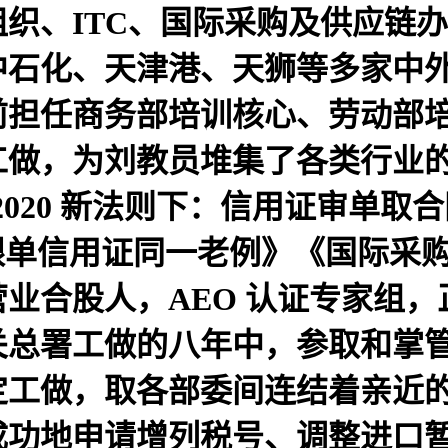
织、ITC、国际采购及供应链
中石化、天津港、天狮等多家中
前担任商务部培训核心、劳动部
工做，为刘教员堆集了各类行业
020 新法则下：信用证审单取合同风
0-跟单信用证同一老例》《国际
业合股人，AEO 认证专家组
总署工做的八年中，参取和掌管
定工做，取各部委间连结着亲近
成功地申请增列税号、调整进口