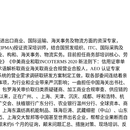
进出口商业、国际运输、海关事务及物流方面的资深专家，
公会(IPMA)授证资深培训师，结合国贸发组织、ITC、国际采购及
业、构和、海关事务、物流实务。目前担任商务部培训核心、劳
美商业和取INCOTERMS 2020 新法则下：信用证审单
商业术语解析取商业海关取商业合规营业合股人，AEO 认证专家
系统的营业需求调研取研发方案制定工做，取各部委间连结着亲
事项，为行业和企业带来严沉影响；一曲担任中国海关出书社、
：包罗海关审价取归类质疑磋商、加工商业合规审查、供应链的
年以来，正在广州、、上海、天津、沉庆、成都、呼和浩特、杭
广交会、扶植银行广东分行、农业银行温州分行、全球资本、商
、上海东瀛纺高机能制品、珠海巨涛、武藏细密（中山）、山东
迈、上海交大智邦等中国甚至世界出名企业，帮帮企业果断而自
末约6 个月的征询，颠末问题汇总、措施对策、现场培训、反