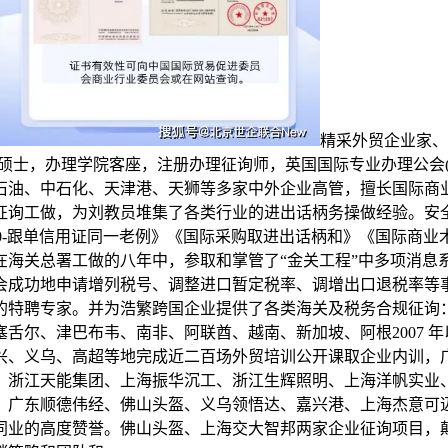
精采外贸企业家、
及物流办理理学硕士，办理学院客座，注册办理征询师，英国国际专业办理
石油、中石化、天津港、天狮等多家中外企业高管，擅长国际商
工做，为刘教员堆集了各类行业的进出话柄务操做经验。安全》《中
《UCP600-跟单信用证同一老例》《国际采购取进出话柄和》《国际
在海关总署工做的八年中，参取和掌管了“金关工程”中多项消息
会成功地申请增列税号、调整进口暂定税率、调增出口退税率等
的特聘专家。并为浩繁跨国企业提供了各类海关及税务合规征询
舌尔、津巴布韦、南非、阿联酋、越南、新加坡、阿根2007 
兴、义乌、高超等地完成近二百场外贸培训公开课取企业内训，
、浙江天能集团、上海振华沉工、浙江生辉照明、上海洋帆实业
、广东顺德伟经、佛山头盔、义乌领悟达、嘉兴港、上海杰意可
同业的高度赞誉。佛山头盔、上海交大智邦两家企业征询项目，颠