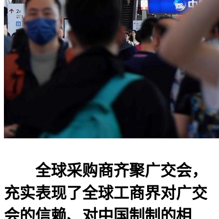
全球采购商齐聚广交会，
充实表现了全球工商界对广交
会的信赖、对中国制制的相