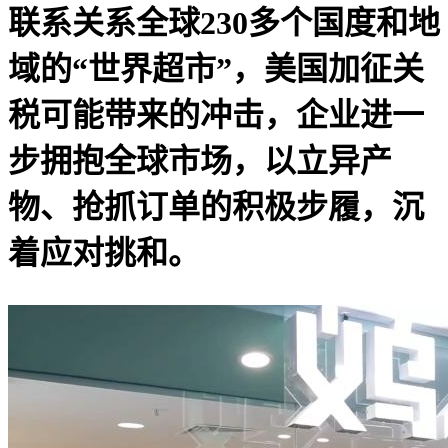
联系关系全球230多个国度和地
域的“世界超市”，美国加征关
税可能带来的冲击，企业进一
步拥抱全球市场，以立异产
物、抢抓订单的积极步履，沉
着应对挑和。