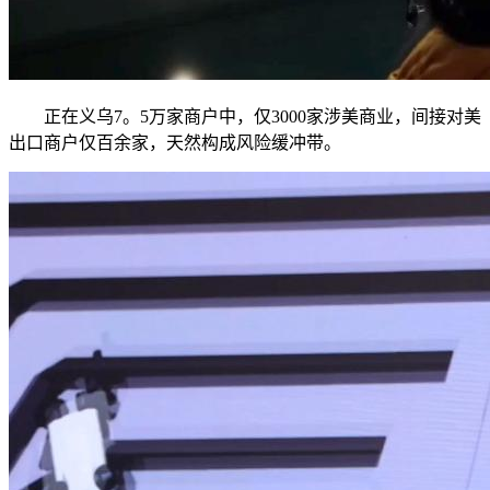
正在义乌7。5万家商户中，仅3000家涉美商业，间接对美
出口商户仅百余家，天然构成风险缓冲带。