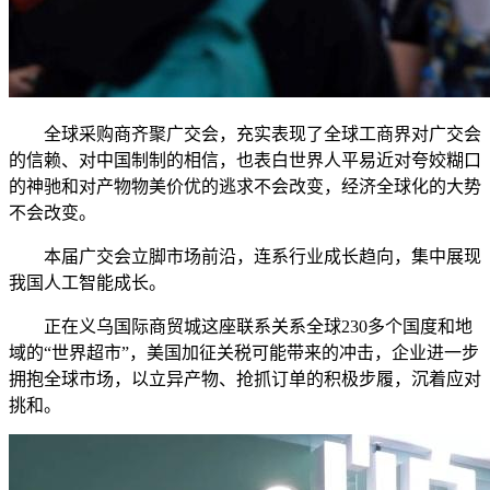
全球采购商齐聚广交会，充实表现了全球工商界对广交会
的信赖、对中国制制的相信，也表白世界人平易近对夸姣糊口
的神驰和对产物物美价优的逃求不会改变，经济全球化的大势
不会改变。
本届广交会立脚市场前沿，连系行业成长趋向，集中展现
我国人工智能成长。
正在义乌国际商贸城这座联系关系全球230多个国度和地
域的“世界超市”，美国加征关税可能带来的冲击，企业进一步
拥抱全球市场，以立异产物、抢抓订单的积极步履，沉着应对
挑和。