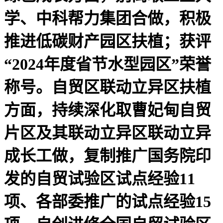
学、中科帮力集团合做，积极
推进低碳财产园区扶植；获评
“2024年度省节水型园区”荣誉
称号。自贸区联动立异区扶植
方面，持续深化取曹妃甸自贸
片区及其联动立异区联动立异
成长工做，复制推广国务院印
发的自贸试验区试点经验11
项、各部委推广的试点经验15