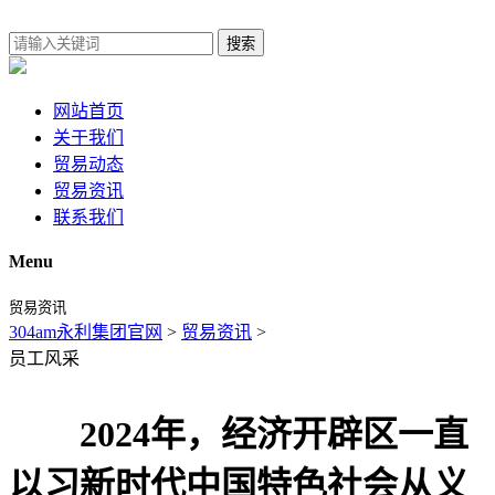
搜索
网站首页
关于我们
贸易动态
贸易资讯
联系我们
Menu
贸易资讯
304am永利集团官网
>
贸易资讯
>
员工风采
2024年，经济开辟区一直
以习新时代中国特色社会从义