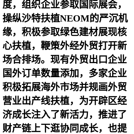
度，组织企业参取国际展会，
操纵沙特扶植NEOM的严沉机
缘，积极参取绿色建材展现核
心扶植，鞭策外经外贸打开新
场合排场。现有外贸出口企业
国外订单数量添加，多家企业
积极拓展海外市场并规画外贸
营业出产线扶植，为开辟区经
济成长注入了新活力，推进了
财产链上下逛协同成长，也提