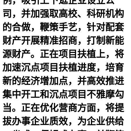
例，吸引上下逛企业设立公
司，并加强取高校、科研机构
的合做，鞭策手艺，针对配套
财产开展精准招商，打制新能
源财产。正在项目扶植上，将
加速沉点项目扶植进度，培育
新的经济增加点，并高效推进
集中开工和沉点项目不雅摩勾
当。正在优化营商方面，将提
拔办事企业质效，为企业供给