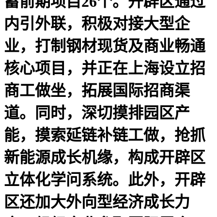
蓄前期项目26个。开辟区通过
内引外联，积极对接大型企
业，打制钢材现货及商业畅通
核心项目，并正在上海设立招
商工做坐，拓展国际招商渠
道。同时，深切摸排园区产
能，摸索延链补链工做，抢抓
新能源成长机缘，构成开辟区
立体化学问系统。此外，开辟
区还加大外向型经济成长力