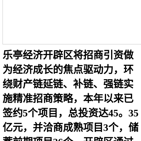
乐亭经济开辟区将招商引资做
为经济成长的焦点驱动力，环
绕财产链延链、补链、强链实
施精准招商策略，本年以来已
签约5个项目，总投资达45。35
亿元，并洽商成熟项目3个，储