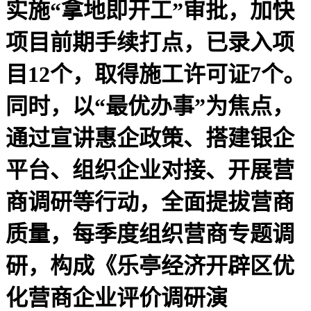
实施“拿地即开工”审批，加快
项目前期手续打点，已录入项
目12个，取得施工许可证7个。
同时，以“最优办事”为焦点，
通过宣讲惠企政策、搭建银企
平台、组织企业对接、开展营
商调研等行动，全面提拔营商
质量，每季度组织营商专题调
研，构成《乐亭经济开辟区优
化营商企业评价调研演