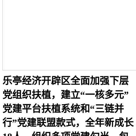
乐亭经济开辟区全面加强下层
党组织扶植，建立“一核多元”
党建平台扶植系统和“三链并
行”党建联盟款式，全年新成长