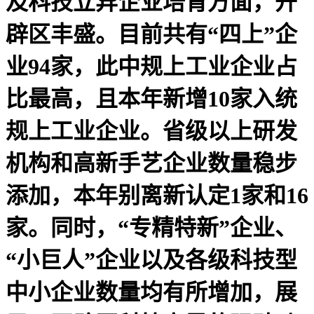
及科技立异企业培育方面，开
辟区丰盛。目前共有“四上”企
业94家，此中规上工业企业占
比最高，且本年新增10家入统
规上工业企业。省级以上研发
机构和高新手艺企业数量稳步
添加，本年别离新认定1家和16
家。同时，“专精特新”企业、
“小巨人”企业以及各级科技型
中小企业数量均有所增加，展