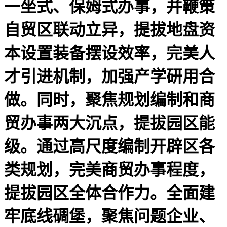
一坐式、保姆式办事，并鞭策
自贸区联动立异，提拔地盘资
本设置装备摆设效率，完美人
才引进机制，加强产学研用合
做。同时，聚焦规划编制和商
贸办事两大沉点，提拔园区能
级。通过高尺度编制开辟区各
类规划，完美商贸办事程度，
提拔园区全体合作力。全面建
牢底线碉堡，聚焦问题企业、