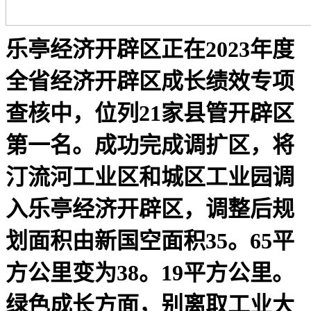
乐亭经济开辟区正在2023年度
全省经济开辟区成长绩效专项
查核中，位列21家县管开辟区
第一名。成功完成调扩区，将
汀流河工业区和城区工业园调
入乐亭经济开辟区，调整后规
划面积由新国空面积35。65平
方公里变为38。19平方公里。
绿色成长方面，别离取工业大