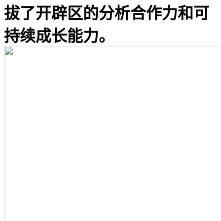
拔了开辟区的分析合作力和可
持续成长能力。