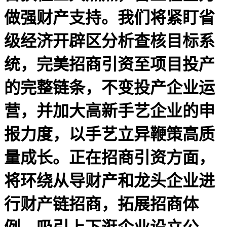
做强财产支持。我们将紧盯省
级经济开辟区分析查核目标系
统，完美招商引资至项目投产
的完整链条，不变投产企业运
营，并加大高新手艺企业的申
报力度，以手艺立异鞭策高质
量成长。正在招商引资方面，
将环绕从导财产和龙头企业进
行财产链招商，拓展招商体