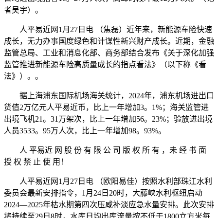
者吴宇）。
人平易近网1月27日电 （焦磊）近年来，新能源车险快速
成长，无力办事国度绿色和计谋性新兴财产成长。近期，金融
监管总局、工业和消息化部、商务部结合发布《关于深化加强
监管推进新能源车险高质量成长的指点看法》（以下称《看
法》）。。
据上海浦东国际机场海关统计，2024年，浦东机场进出口
货值2万亿元人平易近币，比上一年增加3。1%；海关监管进
出境飞机21。31万架次，比上一年增加56。23%；验放进出境
人员3533。95万人次，比上一年增加98。93%。
人 平易近 网 股 份 有 限 公 司 版 权 所 有 ，未 经 书 面
授 权 禁 止 使 用！
人平易近网1月27日电 （欧阳易佳）按照水利部珠江水利
委员会最新安排指令，1月24日20时，大藤峡水利枢纽启动
2024—2025年枯水期第四次压咸补淡应急水量安排。此次安排
将持续至29日8时，水库日均出库流量按不低于1800立方米每