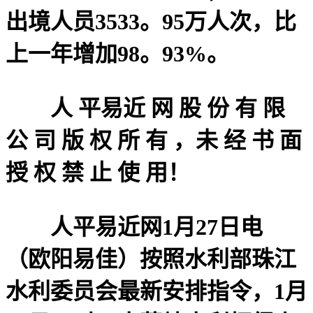
出境人员3533。95万人次，比
上一年增加98。93%。
人 平易近 网 股 份 有 限
公 司 版 权 所 有 ，未 经 书 面
授 权 禁 止 使 用！
人平易近网1月27日电
（欧阳易佳）按照水利部珠江
水利委员会最新安排指令，1月