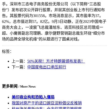
手。深圳市三态电子商务股份无限公司（以下简称“三态股
份”）发布初次公开辟行股票，并就其创业板上市刊行通知布
告。其股票代码为301558。市场消息显示，其市盈率为37。
62%，总市值达到57。82亿。9月3日动静，正在2023中国电子
商务大会上，一凌宸飞总裁潘旭东、逃觅科技区总司理成一
超、小魔兽副总司理鹏、康尔健野营销副总裁生环绕“细分市
场的品牌全球化机缘”的从题进行了圆桌对线。
标签：
上一篇：
50%关税！方才特朗普颁布发表！
下一篇：
中国度电出口承压前行
更多新闻
/ More News
美印商业构和恐陷入僵局
我国对原产于的进口豌豆淀粉倡议反推销
杭州海关最新动态：全方位提拔监管程度