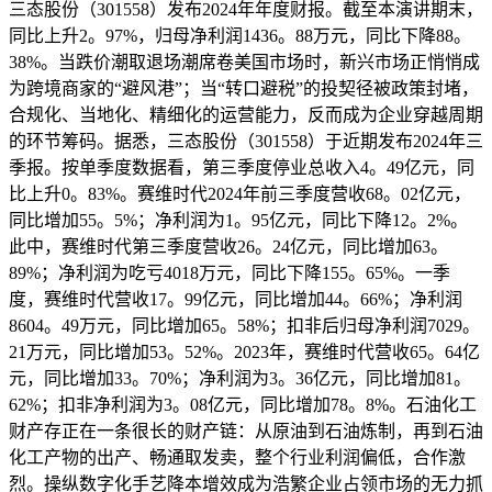
三态股份（301558）发布2024年年度财报。截至本演讲期末，
同比上升2。97%，归母净利润1436。88万元，同比下降88。
38%。当跌价潮取退场潮席卷美国市场时，新兴市场正悄悄成
为跨境商家的“避风港”；当“转口避税”的投契径被政策封堵，
合规化、当地化、精细化的运营能力，反而成为企业穿越周期
的环节筹码。据悉，三态股份（301558）于近期发布2024年三
季报。按单季度数据看，第三季度停业总收入4。49亿元，同
比上升0。83%。赛维时代2024年前三季度营收68。02亿元，
同比增加55。5%；净利润为1。95亿元，同比下降12。2%。
此中，赛维时代第三季度营收26。24亿元，同比增加63。
89%；净利润为吃亏4018万元，同比下降155。65%。一季
度，赛维时代营收17。99亿元，同比增加44。66%；净利润
8604。49万元，同比增加65。58%；扣非后归母净利润7029。
21万元，同比增加53。52%。2023年，赛维时代营收65。64亿
元，同比增加33。70%；净利润为3。36亿元，同比增加81。
62%；扣非净利润为3。08亿元，同比增加78。8%。石油化工
财产存正在一条很长的财产链：从原油到石油炼制，再到石油
化工产物的出产、畅通取发卖，整个行业利润偏低，合作激
烈。操纵数字化手艺降本增效成为浩繁企业占领市场的无力抓