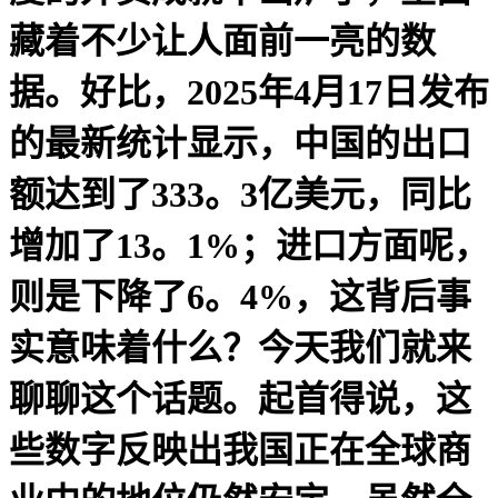
藏着不少让人面前一亮的数
据。好比，2025年4月17日发布
的最新统计显示，中国的出口
额达到了333。3亿美元，同比
增加了13。1%；进口方面呢，
则是下降了6。4%，这背后事
实意味着什么？今天我们就来
聊聊这个话题。起首得说，这
些数字反映出我国正在全球商