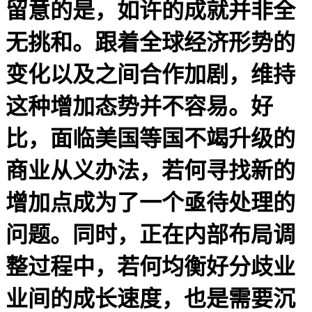
留意的是，如许的成就并非全
无挑和。跟着全球经济形势的
变化以及之间合作加剧，维持
这种增加态势并不容易。好
比，面临美国等国不竭升级的
商业从义办法，若何寻找新的
增加点成为了一个亟待处理的
问题。同时，正在内部布局调
整过程中，若何均衡好分歧业
业间的成长速度，也是需要沉