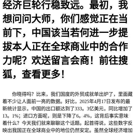
经济巨轮行稳致远。最初，我
想问问大师，你们感觉正在当
前下，中国该当若何进一步提
拔本人正在全球商业中的合作
力呢？欢送留言会商！前往搜
狐，查看更多！
你晓得吗？比来，我们国度的外贸成就单出炉了，里面藏
着不少让人面前一亮的数据。好比，2025年4月17日发布的最
新统计显示，中国的出口额达到了333。3亿美元，同比增加了
13。1%；进口方面呢，则是下降了6。4%，这背后事实意味
着什么？今天我们就来聊聊这个话题。起首得说，这些数字反
映出我国正在全球商业中的地位仍然安定。虽然全球经济增加