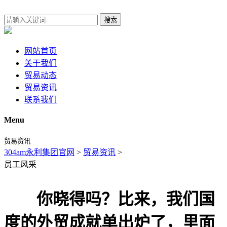
搜索
网站首页
关于我们
贸易动态
贸易资讯
联系我们
Menu
贸易资讯
304am永利集团官网
>
贸易资讯
>
员工风采
你晓得吗？比来，我们国
度的外贸成就单出炉了，里面