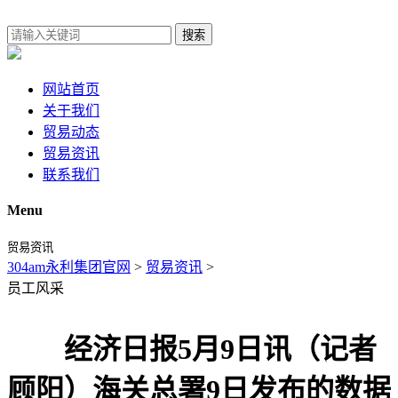
搜索
网站首页
关于我们
贸易动态
贸易资讯
联系我们
Menu
贸易资讯
304am永利集团官网
>
贸易资讯
>
员工风采
经济日报5月9日讯（记者
顾阳）海关总署9日发布的数据