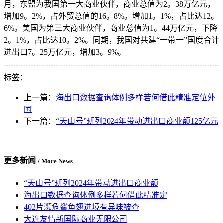
月，东盟为我国第一大商业伙伴，商业总值为2。38万亿元，
增加9。2%，占外贸总值的16。8%。增加1。1%，占比达12。
6%。美国为第三大商业伙伴，商业总值为1。44万亿元，下降
2。1%，占比达10。2%。同期，我国对共建“一带一”国度合计
进出口7。25万亿元，增加3。9%。
标签：
上一篇：
海出口数据查询体例多样若何借此精准定位外
国
下一篇：
“天山号”班列2024年带动进出口商业额125亿元
更多新闻
/ More News
“天山号”班列2024年带动进出口商业额
海出口数据查询体例多样若何借此精准定
402片濒危鲨鱼翅进境有异味被查
大连友情新国际商业无限公司