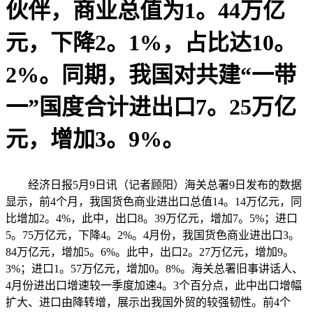
伙伴，商业总值为1。44万亿
元，下降2。1%，占比达10。
2%。同期，我国对共建“一带
一”国度合计进出口7。25万亿
元，增加3。9%。
经济日报5月9日讯（记者顾阳）海关总署9日发布的数据
显示，前4个月，我国货色商业进出口总值14。14万亿元，同
比增加2。4%，此中，出口8。39万亿元，增加7。5%；进口
5。75万亿元，下降4。2%。4月份，我国货色商业进出口3。
84万亿元，增加5。6%。此中，出口2。27万亿元，增加9。
3%；进口1。57万亿元，增加0。8%。海关总署旧事讲话人、
4月份进出口增速较一季度加速4。3个百分点，此中出口增幅
扩大、进口由降转增，展示出我国外贸的较强韧性。前4个