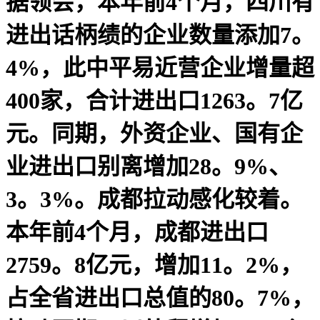
据领会，本年前4个月，四川有
进出话柄绩的企业数量添加7。
4%，此中平易近营企业增量超
400家，合计进出口1263。7亿
元。同期，外资企业、国有企
业进出口别离增加28。9%、
3。3%。成都拉动感化较着。
本年前4个月，成都进出口
2759。8亿元，增加11。2%，
占全省进出口总值的80。7%，