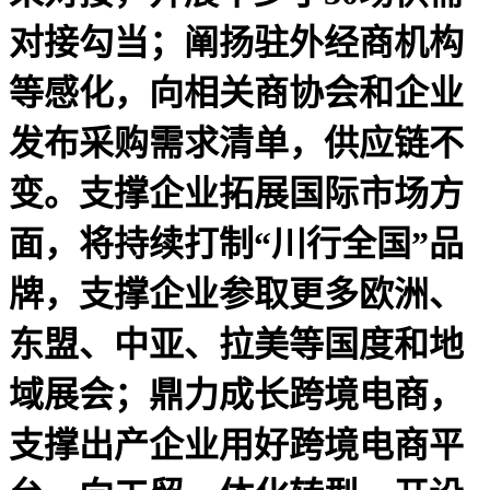
对接勾当；阐扬驻外经商机构
等感化，向相关商协会和企业
发布采购需求清单，供应链不
变。支撑企业拓展国际市场方
面，将持续打制“川行全国”品
牌，支撑企业参取更多欧洲、
东盟、中亚、拉美等国度和地
域展会；鼎力成长跨境电商，
支撑出产企业用好跨境电商平