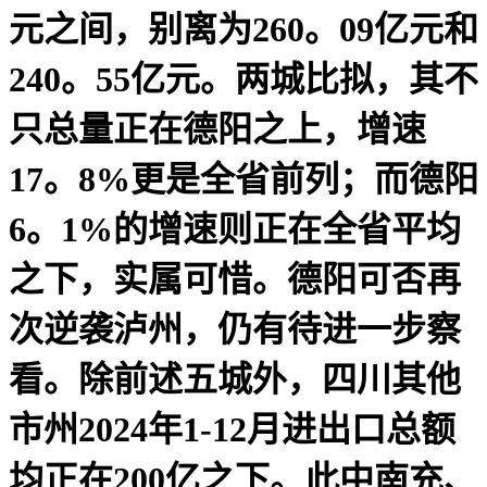
元之间，别离为260。09亿元和
240。55亿元。两城比拟，其不
只总量正在德阳之上，增速
17。8%更是全省前列；而德阳
6。1%的增速则正在全省平均
之下，实属可惜。德阳可否再
次逆袭泸州，仍有待进一步察
看。除前述五城外，四川其他
市州2024年1-12月进出口总额
均正在200亿之下。此中南充、