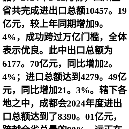
省共完成进出口总额10457。19
亿元，较上年同期增加9。
4%，成功跨过万亿门槛，全体
表示优良。此中出口总额为
6177。70亿元，同比增加2。
4%；进口总额达到4279。49亿
元，同比增加21。3%。辖下各
地之中，成都会2024年度进出
口总额达到了8390。01亿元，