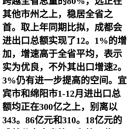
跨越全省总量的80%，远正在
其他市州之上，稳居全省之
首。取上年同期比拟，成都会
进出口总额实现了12。1%的增
加，增速高于全省平均，表示
实为优良，不外其出口增速2。
3%仍有进一步提高的空间。宜
宾市和绵阳市1-12月进出口总
额均正在300亿之上，别离以
343。86亿元和310。18亿元的