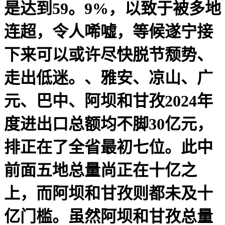
是达到59。9%，以致于被多地
连超，令人唏嘘，等候遂宁接
下来可以或许尽快脱节颓势、
走出低迷。、雅安、凉山、广
元、巴中、阿坝和甘孜2024年
度进出口总额均不脚30亿元，
排正在了全省最初七位。此中
前面五地总量尚正在十亿之
上，而阿坝和甘孜则都未及十
亿门槛。虽然阿坝和甘孜总量