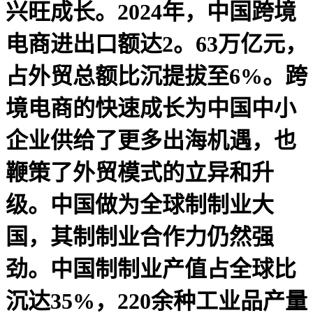
兴旺成长。2024年，中国跨境
电商进出口额达2。63万亿元，
占外贸总额比沉提拔至6%。跨
境电商的快速成长为中国中小
企业供给了更多出海机遇，也
鞭策了外贸模式的立异和升
级。中国做为全球制制业大
国，其制制业合作力仍然强
劲。中国制制业产值占全球比
沉达35%，220余种工业品产量