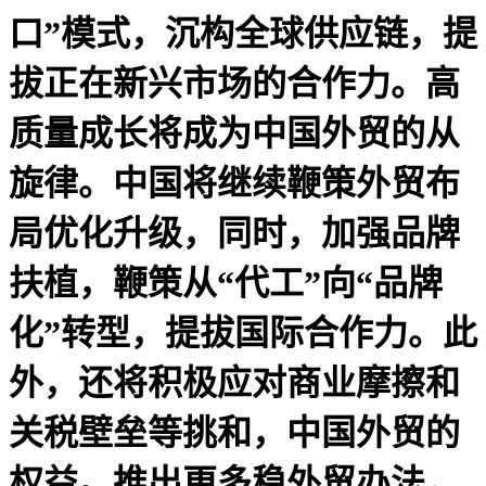
口”模式，沉构全球供应链，提
拔正在新兴市场的合作力。高
质量成长将成为中国外贸的从
旋律。中国将继续鞭策外贸布
局优化升级，同时，加强品牌
扶植，鞭策从“代工”向“品牌
化”转型，提拔国际合作力。此
外，还将积极应对商业摩擦和
关税壁垒等挑和，中国外贸的
权益。推出更多稳外贸办法，