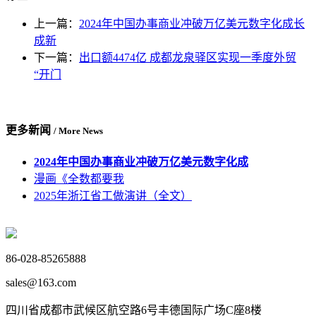
上一篇：
2024年中国办事商业冲破万亿美元数字化成长
成新
下一篇：
出口额4474亿 成都龙泉驿区实现一季度外贸
“开门
更多新闻
/ More News
2024年中国办事商业冲破万亿美元数字化成
漫画《全数都要我
2025年浙江省工做演讲（全文）
86-028-85265888
sales@163.com
四川省成都市武候区航空路6号丰德国际广场C座8楼