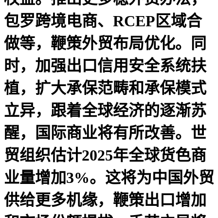
包罗跨境电商、RCEP区域合
做等，鞭策外贸布局优化。同
时，加强出口信用安全系统扶
植，扩大承保范畴和承保模式
立异，跟着全球经济的逐渐苏
醒，国际商业将有所改善。世
贸组织估计2025年全球货色商
业量增加3%。这将为中国外贸
供给更多机缘，鞭策出口增加