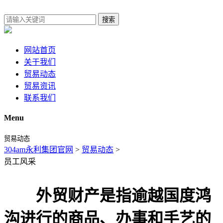
搜索
网站首页
关于我们
贸易动态
贸易资讯
联系我们
Menu
贸易动态
304am永利集团官网
>
贸易动态
>
员工风采
外贸财产是指逾越国度鸿
沟进行的商品、办事和手艺的