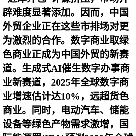
辟难度显著添加。因而，中国
外贸企业正在这些市排场对更
为激烈的合作。数字商业取绿
色商业正成为中国外贸的新赛
道。生成式AI催生数字办事商
业新赛道，2025年全球数字商
业增速估计达10%，远超货色
商业。同时，电动汽车、储能
设备等绿色产物需求激增，国