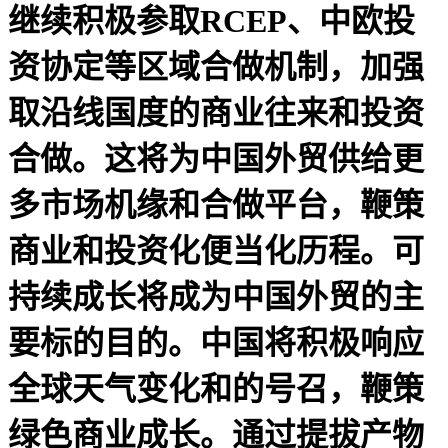
继续积极参取RCEP、中欧投
资协定等区域合做机制，加强
取沿线国度的商业往来和投资
合做。这将为中国外贸供给更
多市场机缘和合做平台，鞭策
商业和投资化便当化历程。可
持续成长将成为中国外贸的主
要标的目的。中国将积极响应
全球天气变化和的号召，鞭策
绿色商业成长。通过提拔产物