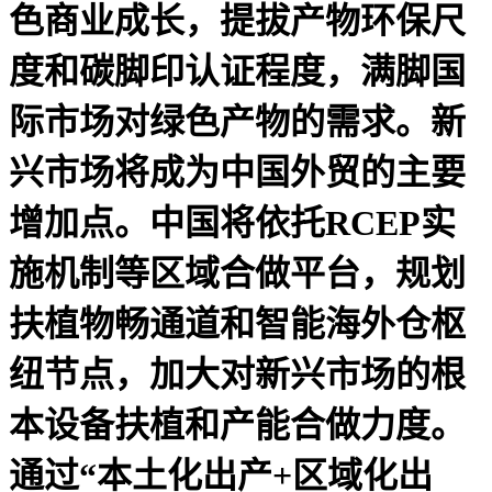
色商业成长，提拔产物环保尺
度和碳脚印认证程度，满脚国
际市场对绿色产物的需求。新
兴市场将成为中国外贸的主要
增加点。中国将依托RCEP实
施机制等区域合做平台，规划
扶植物畅通道和智能海外仓枢
纽节点，加大对新兴市场的根
本设备扶植和产能合做力度。
通过“本土化出产+区域化出