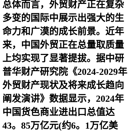
总体而言，外贸财产正在复杂
多变的国际中展示出强大的生
命力和广漠的成长前景。近年
来，中国外贸正在总量取质量
上均实现了显著提拔。据中研
普华财产研究院《2024-2029年
外贸财产现状及将来成长趋向
阐发演讲》数据显示，2024年
中国货色商业进出口总值达
43。85万亿元(约6。1万亿美