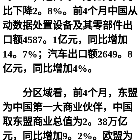
比下降2。8%。前4个月中国从
动数据处置设备及其零部件出
口额4587。1亿元，同比增加
14。7%；汽车出口额2649。8
亿元，同比增加4%。
分区域看，前4个月，东盟
为中国第一大商业伙伴，中国
取东盟商业总值为2。38万亿
元，同比增加9。2%。欧盟为