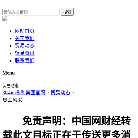
搜索
网站首页
关于我们
贸易动态
贸易资讯
联系我们
Menu
贸易动态
304am永利集团官网
>
贸易动态
>
员工风采
免责声明：中国网财经转
载此文目标正在于传送更多消