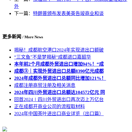
外
下一篇：
特朗普颁布发表美英告竣商业和谈
更多新闻
/ More News
揭秘！成都航空港口2024年实现进出口额破
“三文鱼”不是梦揭秘“成都进口嘉韶华
本年前2个月成都外贸进出口增加94%！“成
成都③｜实现外贸进出口总额8390亿元成都
2024年成都外贸进出口总额同比增加121%！
成都注册商贸注册及相关消息
2024年四川外贸进出口总额达104572亿元 同
回首2024∣四川外贸进出口再次迈上万亿台
正在成都开商业公司的流程取材料
2024年中国茶叶进出口商业详览（出口篇）