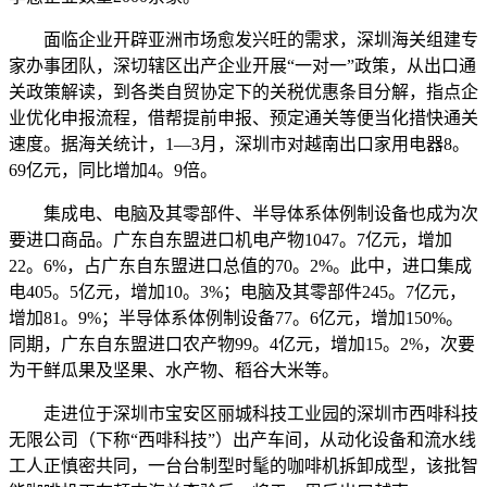
面临企业开辟亚洲市场愈发兴旺的需求，深圳海关组建专
家办事团队，深切辖区出产企业开展“一对一”政策，从出口通
关政策解读，到各类自贸协定下的关税优惠条目分解，指点企
业优化申报流程，借帮提前申报、预定通关等便当化措快通关
速度。据海关统计，1—3月，深圳市对越南出口家用电器8。
69亿元，同比增加4。9倍。
集成电、电脑及其零部件、半导体系体例制设备也成为次
要进口商品。广东自东盟进口机电产物1047。7亿元，增加
22。6%，占广东自东盟进口总值的70。2%。此中，进口集成
电405。5亿元，增加10。3%；电脑及其零部件245。7亿元，
增加81。9%；半导体系体例制设备77。6亿元，增加150%。
同期，广东自东盟进口农产物99。4亿元，增加15。2%，次要
为干鲜瓜果及坚果、水产物、稻谷大米等。
走进位于深圳市宝安区丽城科技工业园的深圳市西啡科技
无限公司（下称“西啡科技”）出产车间，从动化设备和流水线
工人正慎密共同，一台台制型时髦的咖啡机拆卸成型，该批智