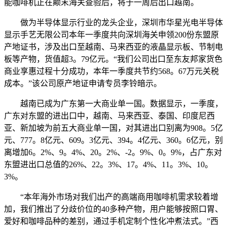
能咖啡机正在颠末海关查验后，将于一周后出口越南。
做为半导体显示行业的龙头企业，深圳市华星光电半导体
显示手艺无限公司本年一季度共向深圳海关申领200份东盟原
产地证书，涉及出口至越南、马来西亚的液晶显示板、节制电
板等产物，货值超3。79亿元。“我们公司出口至东友邦家货色
商业享惠过程十分成功，本年一季度共节约568。67万元关税
成本。”该公司原产地证申请专员李铃暗示。
越南已成为广东第一大商业单一国。数据显示，一季度，
广东对东盟的进出口中，越南、马来西亚、泰国、印度尼西
亚、新加坡为前五大商业单一国，对其进出口别离为908。5亿
元、777。8亿元、609。3亿元、394。4亿元、360。6亿元，别
离增加6。2%、9。4%、20。2%、-2。9%、0。9%，占广东对
东盟进出口总值的26%、22。3%、17。4%、11。3%、10。
3%。
“本年海外市场对我们出产的高端商用咖啡机需求较着增
加，我们推出了分歧价位的40多种产物，用户能够按照口胃、
爱好和咖啡品种的差别，通过手机定制个性化冲煮法式。”西