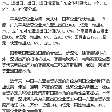
7%。进出口、出口、进口增速较广东全体别离快2。7个、1。
5个、3。4个百分点。
平易近营企业为第一大从体，国有企业较快增加。一季
度，广东平易近营企业对东盟进出口2363。1亿元，增加4。
7%，占广东对东盟进出口总值的67。6%。外商投资企业进出
口935。8亿元，增加8。6%，占26。8%；国有企业190。8亿
元，快速增加32。6%，占5。5%。
跟着我国取周边国度的合做进一步深化，除智能咖啡机
外，深圳出产的扫地机械人、智能电吹风机、电动实空吸尘器
等代表新质出产力的智能家电正积极开辟越南、老挝、柬埔寨
等亚洲国度市场。
近年来，中国—东盟自贸协定的升级为列国企业创制了愈
加优惠、便当、通明、不变的营商，浩繁企业乘势而上，操纵
自贸协定关税减让政策开辟国际市场的自动性显著提拔。本年
一季度，深圳海关共为关区出口企业签发中国—东盟自贸协定
原产地证书4。1万份，货值144。4亿元，同比增加36。4%，
享惠企业数量2000余家。