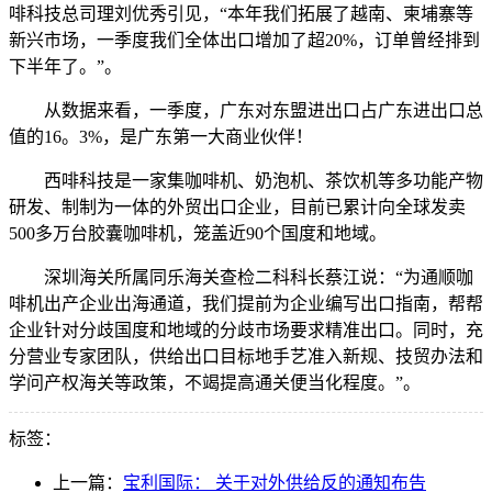
啡科技总司理刘优秀引见，“本年我们拓展了越南、柬埔寨等
新兴市场，一季度我们全体出口增加了超20%，订单曾经排到
下半年了。”。
从数据来看，一季度，广东对东盟进出口占广东进出口总
值的16。3%，是广东第一大商业伙伴！
西啡科技是一家集咖啡机、奶泡机、茶饮机等多功能产物
研发、制制为一体的外贸出口企业，目前已累计向全球发卖
500多万台胶囊咖啡机，笼盖近90个国度和地域。
深圳海关所属同乐海关查检二科科长蔡江说：“为通顺咖
啡机出产企业出海通道，我们提前为企业编写出口指南，帮帮
企业针对分歧国度和地域的分歧市场要求精准出口。同时，充
分营业专家团队，供给出口目标地手艺准入新规、技贸办法和
学问产权海关等政策，不竭提高通关便当化程度。”。
标签：
上一篇：
宝利国际： 关于对外供给反的通知布告