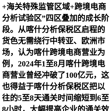
+海关特殊监管区域+跨境电商
分析试验区”四区叠加的成长阶
段。从喀什分析保税区启程的
货色无需绕行中转亚、欧洲市
场，认为喀什跨境电商营业为
例，2024年1至8月喀什跨境电
商营业曾经冲破了100亿元，这
也得益于喀什分析保税区把以
往的5至8天通关时间缩短到6至
8小时，大幅提高企业的通关效