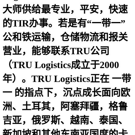
大师供给最专业，平安，快速
的TIR办事。若是有“一带一”
公和铁运输，仓储物流和报关
营业，能够联系TRU公司
（TRU Logistics成立于2000
年）。TRU Logistics正在 一带
一 的指点下，沉点成长面向欧
洲、土耳其，阿塞拜疆，格鲁
吉亚，俄罗斯、越南、泰国、
新加坡和其他东南亚国度的卡