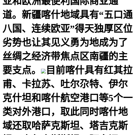
亚和欧洲最便利国际商业通
道。新疆喀什地域具有“五口通
八国、连续欧亚”得天独厚区位
劣势也让其见义勇为地成为了
丝绸之经济带焦点区南疆的主
要支点。
目前喀什具有红其拉
甫、卡拉苏、吐尔尕特、伊尔
克什坦和喀什航空港口等5个一
类对外港口，取此同时喀什地
域还取哈萨克斯坦、塔吉克斯