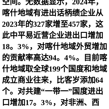
空间。无数据显示，2024年，
喀什地域有进出话柄绩企业从
2023年的327家增至457家，这
此中平易近营企业进出口增加
18。3%，对喀什地域外贸增加
的贡献率高达94。4%。目前喀
什地域取全球199个国度和地域
成立商业往来，比客岁添加64
个。对共建“一带一”国度进出
口增加17。3%，对非洲、西