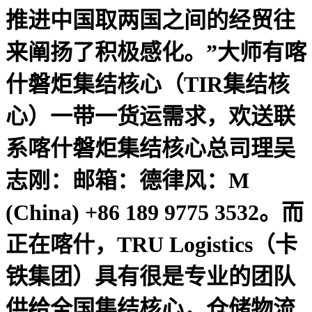
推进中国取两国之间的经贸往
来阐扬了积极感化。”大师有喀
什磐炬集结核心（TIR集结核
心）一带一货运需求，欢送联
系喀什磐炬集结核心总司理吴
志刚：邮箱：德律风：M
(China) +86 189 9775 3532。而
正在喀什，TRU Logistics（卡
铁集团）具有很是专业的团队
供给全国集结核心，仓储物流