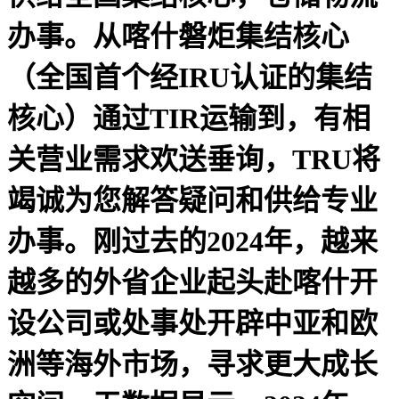
办事。从喀什磐炬集结核心
（全国首个经IRU认证的集结
核心）通过TIR运输到，有相
关营业需求欢送垂询，TRU将
竭诚为您解答疑问和供给专业
办事。刚过去的2024年，越来
越多的外省企业起头赴喀什开
设公司或处事处开辟中亚和欧
洲等海外市场，寻求更大成长