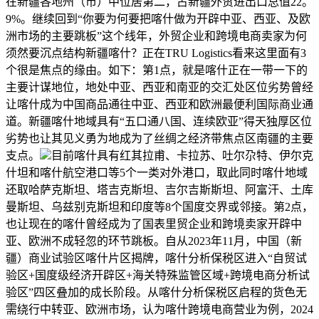
在新疆各地州（市）中位居第二，占新疆外贸进出口总值22。
9%。继续回到“你要为何要把喀什做为开辟中亚、西亚、及欧
洲市场的主要跳板”这个线年，外贸企业和跨境电商卖家为何
须然要沉点结构新疆喀什？正在TRU Logistics看来这里面有3
个很是焦点的缘由。如下：第1点，就是喀什正在一带一下的
主要计谋地位，地处中亚、西亚和南亚的交汇处区位劣势曾经
让喀什成为中国商品通往中亚、西亚和欧洲最便利国际商业通
道。新疆喀什地域具有“五口通八国、连续欧亚”得天独厚区位
劣势也让其见义勇为地成为了丝绸之经济带焦点区南疆的主要
支点。
目前喀什具有红其拉甫、卡拉苏、吐尔尕特、伊尔克
什坦和喀什航空港口等5个一类对外港口，取此同时喀什地域
还取哈萨克斯坦、塔吉克斯坦、吉尔吉斯斯坦、阿富汗、土库
曼斯坦、乌兹别克斯坦和印度等8个国度交界或邻接。第2点，
也让现在的喀什曾经成为了国表里贸企业和跨境卖家开辟中
亚、欧洲不成轻忽的环节跳板。自从2023年11月，中国（新
疆）商业试验区喀什片区揭牌，喀什分析保税区进入“自贸试
验区+国度级经济开辟区+海关特殊监管区域+跨境电商分析试
验区”四区叠加的成长阶段。从喀什分析保税区启程的货色无
需绕行中转亚、欧洲市场，认为喀什跨境电商营业为例，2024