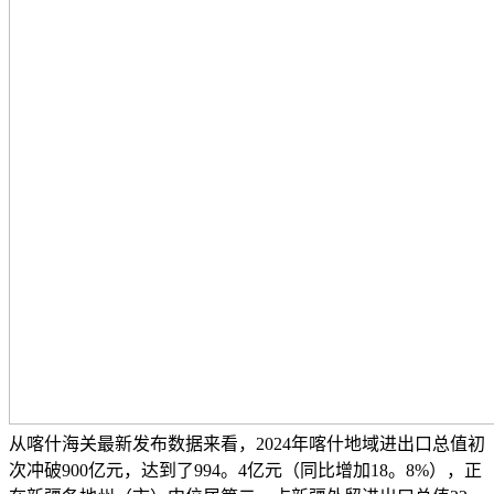
从喀什海关最新发布数据来看，2024年喀什地域进出口总值初
次冲破900亿元，达到了994。4亿元（同比增加18。8%），正