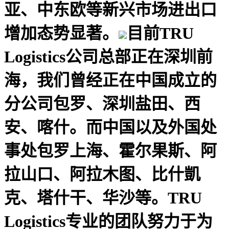
亚、中东欧等新兴市场进出口
增加态势显著。
目前TRU
Logistics公司总部正在深圳前
海，我们曾经正在中国成立的
分公司包罗、深圳盐田、西
安、喀什。而中国以及外国处
事处包罗上海、霍尔果斯、阿
拉山口、阿拉木图、比什凱
克、塔什干、华沙等。TRU
Logistics专业的团队努力于为