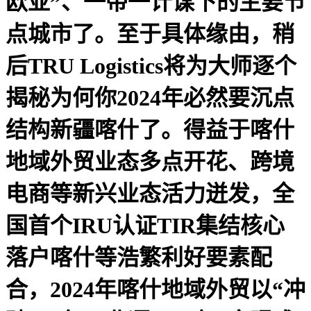
欧亚”、一带一计谋下的主要节
点城市了。至于具体缘由，稍
后TRU Logistics将为大师逐个
揭秘为何你2024年必然要沉点
结构新疆喀什了。得益于喀什
地域外贸业态多点开花、跨境
电商等新兴业态活力迸发，全
国首个IRU认证TIR集结核心
落户喀什等浩繁利好要素配
合，2024年喀什地域外贸以“冲