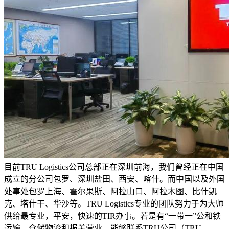
目前TRU Logistics公司总部正在深圳前海，我们曾经正在中国
成立的分公司包罗、深圳盐田、西安、喀什。而中国以及外国
处事处包罗上海、霍尔果斯、阿拉山口、阿拉木图、比什凱
克、塔什干、华沙等。TRU Logistics专业的团队努力于为大师
供给最专业，平安，快速的TIR办事。若是有“一带一”公和铁
运输，仓储物流和报关营业，能够联系TRU公司（TRU