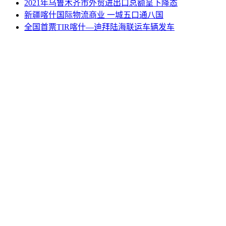
2021年乌鲁木齐市外贸进出口总额呈下降态
新疆喀什国际物流商业 一城五口通八国
全国首票TIR喀什—迪拜陆海联运车辆发车
冲破130亿！东兴边检坐峒平分坐帮力港口
加速外向型经济成长 南疆势头强劲
FG - FG下载安拆版V
86-028-85265888
sales@163.com
四川省成都市武候区航空路6号丰德国际广场C座8楼
网站首页
|
关于我们
|
贸易动态
|
贸易资讯
|
联系我们
四川省304am永利集团官网外贸机械出口有限责任公司 版权所
有
网站地图
网站首页