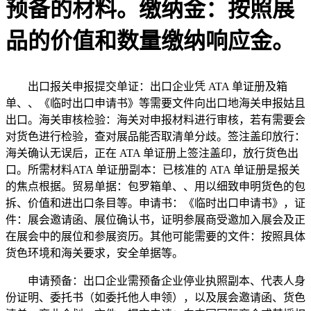
预备的材料。缴纳金：按照展
品的价值和数量缴纳响应金。
出口报关申报提交单证：出口企业凭 ATA 单证册及箱
单、、《临时出口申请书》等需要文件向出口地海关申报姑且
出口。海关审核检验：海关对申报材料进行审核，若有需要会
对货色进行检验，查对展品能否取清单分歧。签注盖印放行：
海关确认无误后，正在 ATA 单证册上签注盖印，放行货色出
口。所需材料ATA 单证册副本：已核准的 ATA 单证册是报关
的焦点根据。贸易单据：包罗箱单、、用以细致申明货色的包
拆、价值和进出口条目等。申请书：《临时出口申请书》，证
件：展会邀请函、展位确认书，证明参展商受邀加入展会及正
在展会中的展位和参展资历。其他可能需要的文件：按照具体
货色环境和海关要求，安全单据等。
申请预备：出口企业需预备企业停业执照副本、代表人身
份证明、委托书（如委托他人申领），以及展会邀请函、货色