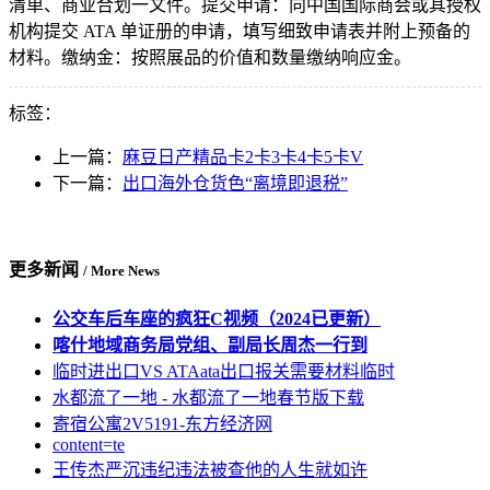
清单、商业合划一文件。提交申请：向中国国际商会或其授权
机构提交 ATA 单证册的申请，填写细致申请表并附上预备的
材料。缴纳金：按照展品的价值和数量缴纳响应金。
标签：
上一篇：
麻豆日产精品卡2卡3卡4卡5卡V
下一篇：
出口海外仓货色“离境即退税”
更多新闻
/ More News
公交车后车座的疯狂C视频（2024已更新）
喀什地域商务局党组、副局长周杰一行到
临时进出口VS ATAata出口报关需要材料临时
水都流了一地 - 水都流了一地春节版下载
寄宿公寓2V5191-东方经济网
content=te
王传杰严沉违纪违法被查他的人生就如许