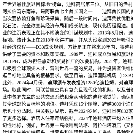
年世界最佳旅逛目标地”榜单，迪拜高居第三位。从旧日的渔村
阿拉伯湾东南岸，是阿联酋七个酋长国之一——迪拜酋长国的
当次要依赖打鱼和珍珠采集。随后一段时间内，迪拜凭仗优胜的
觉石油，完全改变其经济布局和成长轨迹，现代化历程提速。
业的注沉表现正在其不竭演变的计谋规划中。2013年5月份，迪
标地。该计谋正在2018年获得扩展，并从头设定到2022年吸引21
拜经济议程——D33成长规划，方针是正在将来10年内，将
供给了需要的资本和政策支撑。1989年，迪拜成立贸易和旅逛
DCTPB，成为担任旅逛和贸易推广的次要机构。2021年，
以吸引全球顶尖人才，营制世界一流的贸易，并为投资者供给
逛目标地应具备的根基要求。截至目前，迪拜国际机场（DXB）
此外，2024年4月份，迪拜颁布发表投资1280亿迪拉姆，
场。取此同时，阿联酋航空具有复杂且现代化的机队，以及普
此中包罗先辈的公共交通系统和全从动化的迪拜地铁等，确保旅客
其全球邮轮目标地的地位。迪拜凭仗15个船埠、跨越3600
示也十分凸起。相关数据显示，截至2024岁尾，迪拜具有83
了更多选择。酒店入住率连结强劲，2024年迪拜酒店平均入
记性地标，例如，世界第一高楼哈利法塔、阿拉伯塔酒店（又称
建制了朱美拉棕榈岛、世界岛和迪拜群岛等人工岛屿。品种繁