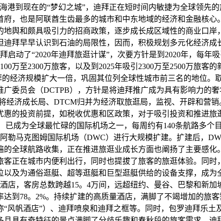
海港到现在的“梦幻之城”，迪拜正在短时间内敏捷为全球领先
首府，也是阿联酋生齿最多的城市和中东地域的经济和金融核心。
地舆和颇具吸引力的招商政策，逐步成长成区域性的商业口岸，并
但迪拜早早认识到石油的局限性，因而，积极规划多元化经济成
拜启动了“2020年迪拜旅逛计谋”，次要方针是到2020年，每
00万至2300万旅客，以及到2025年吸引2300万至2500万旅
迪拜的经济规模扩大一倍，巩固其位列全球性城市前三名的地位。
推广委员会（DCTPB），方针是将迪拜推广成为具有影响力的
迪拜将经济成长局、DTCM归并为经济取旅逛局，监视、开辟和
优惠的投资前提，如税收优惠和区政策，对于吸引投资和推进旅
已成为全球最忙碌的国际机场之一，每周约有140条航路多个目标
对迪拜阿勒马克图姆国际机场（DWC）进行大规模扩建。扩建后，D
遍的全球航路收集，正在推进旅逛业成长方面也阐扬了主要感化
正在城市内便利出行，同时也提拔了旅客的旅逛体验。同时，迪拜正
个泊位以及为通俗逛艇、超等逛艇和巨型逛艇供给的设备支撑，成
2家酒店，客房总数跨越15。4万间，远超纽约、曼谷、巴黎和
住率达到78。2%。持续扩建的高质量酒店，满脚了不竭增加的
“风帆酒店”）、迪拜喷泉和迪拜之框等。同时，包罗迪拜乐土及
多且具有奇特征的景点满脚了分歧乐趣和春秋段的旅客需求。迪