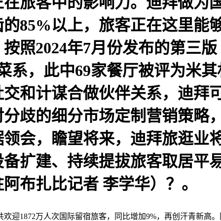
在旅客中的影响力。迪拜做为国
的85%以上，旅客正在这里能
按照2024年7月份发布的第三
5种菜系，此中69家餐厅被评为米
社交和计谋合做伙伴关系，迪拜
对分歧的细分市场定制营销策略
领会，瞻望将来，迪拜旅逛业将继
设备扩建、持续提拔旅客取居平
阿布扎比记者 李学华）？。
872万人次国际留宿旅客，同比增加9%，再创汗青新高。同时，按照