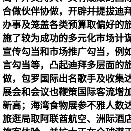
合做伙伴协做，开辟并提拔迪
办事及笼盖各类预算取偏好的旅
施了较为成功的多元化市场计谋
宣传勾当和市场推广勾当，例如
言勾当等，凸起迪拜多层面的
做，包罗国际出名歌手及收集
展会和会议也鞭策国际客流增加。
新高；海湾食物展参不雅人数达
旅逛局取阿联酋航空、洲际酒