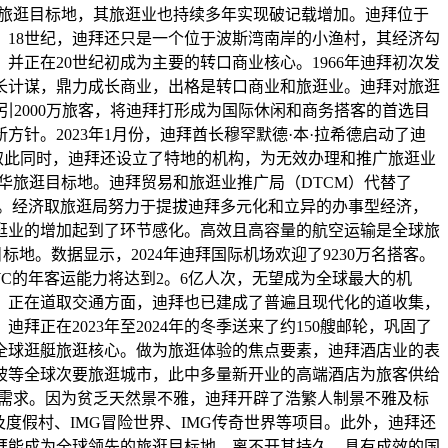
的旅逛目标地，其旅逛业也持续多年实现破记载增加。迪拜位于
18世纪，迪拜还只是一个位于波斯湾南岸的小渔村，其经济勾
正在20世纪初成为主要的转口商业核心。1966年迪拜初次发
长计谋，鼎力成长商业，出格是转口商业和旅逛业。迪拜对旅逛
年吸引2000万旅客，将迪拜打形成为国际休闲和商务搭客的首选目
客的新方针。2023年1月份，迪拜酋长穆罕默德·本·拉希德启动了迪
取此同时，迪拜还设立了特地的机构，为无效办理和推广旅逛业
奢华旅逛目标地。迪拜贸易和旅逛业推广局（DTCM）代替了
营销。经济取旅逛局努力于提拔迪拜多元化和立异的办事型经济，
逛业的增加起到了环节感化。高效且高容量的航空运输是全球旅
地。数据显示，2024年迪拜国际机场欢迎了9230万名搭客。
WC的年客运能力将达到2。6亿人次，无望成为全球最大的机
。正在道取交通方面，迪拜也已建成了普遍且现代化的道收集，
在2023年至2024年的冬季送来了约150艘邮轮，巩固了
为全球逛艇旅逛核心。做为旅逛体验的焦点要素，迪拜酒店业的表
新加坡等全球次要旅逛城市，此中多量新开业的高端酒店为旅客供给
旅客需求。因为贫乏天然景不雅，迪拜开辟了浩繁人制景不雅及标
度假村、IMG冒险世界、IMG传奇世界等项目。此外，迪拜还
拜能成为全球领先的旅逛目标地，离不开其持久、具有成效的国