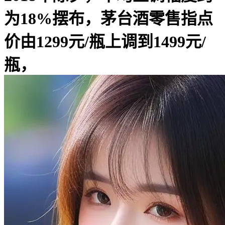
为18%摆布，茅台酒零售指点
价由1299元/瓶上调到1499元/
瓶，