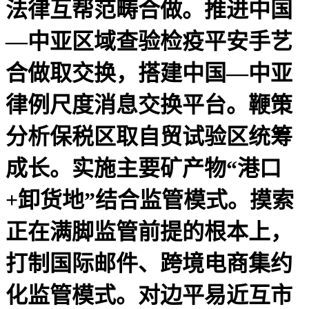
法律互帮范畴合做。推进中国
—中亚区域查验检疫平安手艺
合做取交换，搭建中国—中亚
律例尺度消息交换平台。鞭策
分析保税区取自贸试验区统筹
成长。实施主要矿产物“港口
+卸货地”结合监管模式。摸索
正在满脚监管前提的根本上，
打制国际邮件、跨境电商集约
化监管模式。对边平易近互市