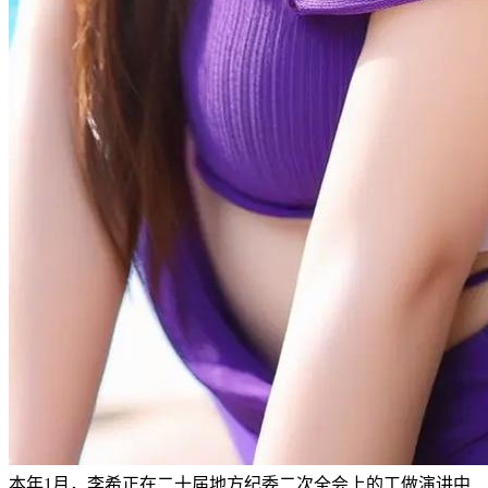
本年1月，李希正在二十届地方纪委二次全会上的工做演讲中