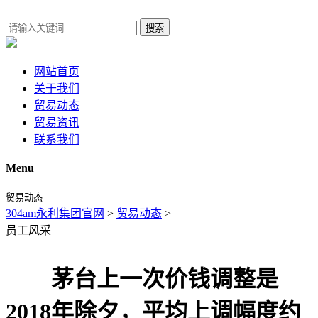
搜索
网站首页
关于我们
贸易动态
贸易资讯
联系我们
Menu
贸易动态
304am永利集团官网
>
贸易动态
>
员工风采
茅台上一次价钱调整是
2018年除夕，平均上调幅度约