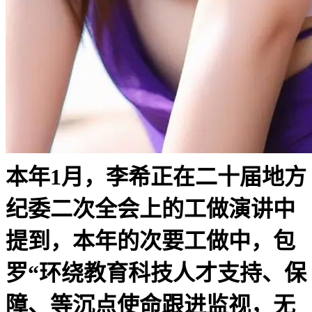
本年1月，李希正在二十届地方
纪委二次全会上的工做演讲中
提到，本年的次要工做中，包
罗“环绕教育科技人才支持、保
障、等沉点使命跟进监视，无