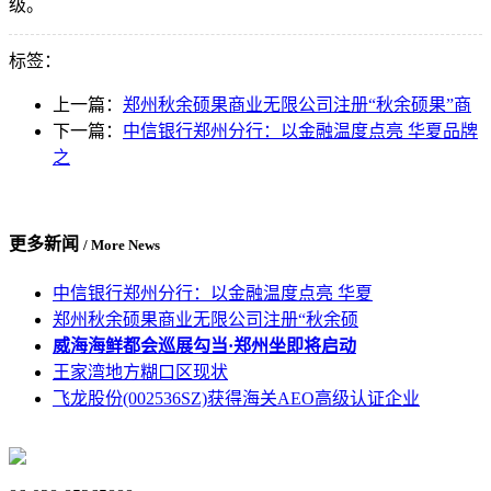
级。
标签：
上一篇：
郑州秋余硕果商业无限公司注册“秋余硕果”商
下一篇：
中信银行郑州分行：以金融温度点亮 华夏品牌
之
更多新闻
/ More News
中信银行郑州分行：以金融温度点亮 华夏
郑州秋余硕果商业无限公司注册“秋余硕
威海海鲜都会巡展勾当·郑州坐即将启动
王家湾地方糊口区现状
飞龙股份(002536SZ)获得海关AEO高级认证企业