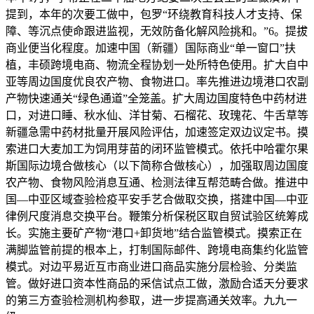
提到，本年的次要工做中，包罗“环绕教育科技人才支持、保
障、等沉点使命跟进监视，无效防备化解风险挑和。”6。提拔
商业便当化程度。加速中国（新疆）国际商业“单一窗口”扶
植，丰硕跨境电商、物流全程协划一处所特色使用。扩大自中
亚等周边国度优良农产物、食物进口。率先推进边境港口农副
产物快速通关“绿色通道”全笼盖。扩大周边国度特色中药材进
口，对进口睡、秋水仙、洋甘菊、石榴花、玫瑰花、牛舌草等
新疆急需中药材批量开展风险评估，加速签定双边议定书。摸
索进口大麦加工为饲用芽苗的闭环监管模式。依托中哈霍尔果
斯国际边境合做核心（以下简称合做核心），加强取周边国度
农产物、食物风险消息互通、检测法律互帮范畴合做。推进中
国—中亚区域查验检疫平安手艺合做取交换，搭建中国—中亚
律例尺度消息交换平台。鞭策分析保税区取自贸试验区统筹成
长。实施主要矿产物“港口+卸货地”结合监管模式。摸索正在
满脚监管前提的根本上，打制国际邮件、跨境电商集约化监管
模式。对边平易近互市商业进口商品实施分层检验、分类监
管。做好进口资本性商品的采信试点工做，激励合适天分要求
的第三方查验检测机构参取，进一步提高通关效率。九九一