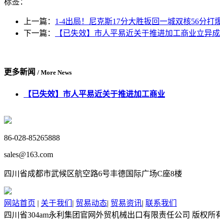
标签：
上一篇：
1-4出局！尼克斯17分大胜扳回一城双核56分打
下一篇：
【已失效】市人平易近关于推进加工商业立异成
更多新闻
/ More News
【已失效】市人平易近关于推进加工商业
86-028-85265888
sales@163.com
四川省成都市武候区航空路6号丰德国际广场C座8楼
网站首页
|
关于我们
|
贸易动态
|
贸易资讯
|
联系我们
四川省304am永利集团官网外贸机械出口有限责任公司 版权所