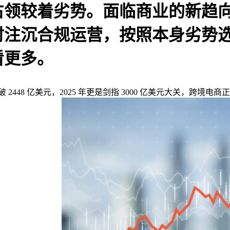
率上占领较着劣势。面临商业的新
时注沉合规运营，按照本身劣势
看更多。
448 亿美元，2025 年更是剑指 3000 亿美元大关，跨境