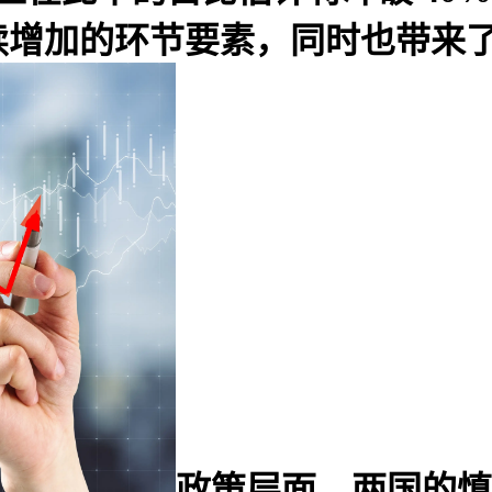
续增加的环节要素，同时也带来
政策层面，两国的慎密