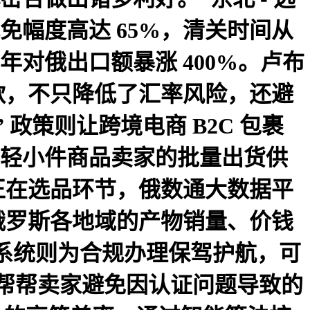
免幅度高达 65%，清关时间从
 年对俄出口额暴涨 400%。卢布
款，不只降低了汇率风险，还避
 政策则让跨境电商 B2C 包裹
元，为轻小件商品卖家的批量出货供
正在选品环节，俄数通大数据平
俄罗斯各地域的产物销量、价钱
核系统则为合规办理保驾护航，可
确，帮帮卖家避免因认证问题导致的