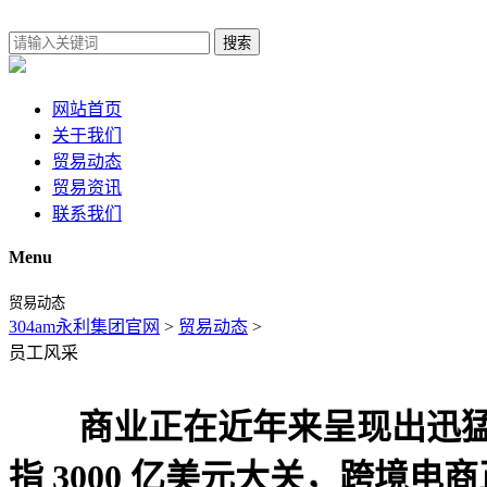
搜索
网站首页
关于我们
贸易动态
贸易资讯
联系我们
Menu
贸易动态
304am永利集团官网
>
贸易动态
>
员工风采
商业正在近年来呈现出迅猛成长的态
指 3000 亿美元大关，跨境