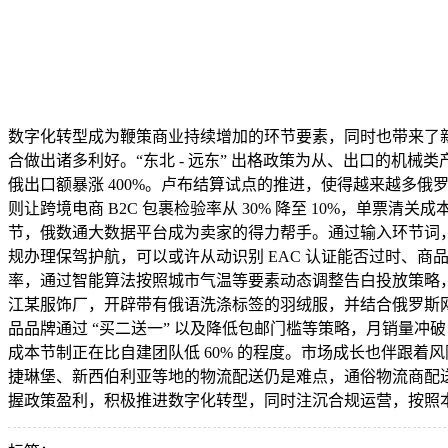
数字化转型成为鞭策商业持续增加的环节要素，同时也带来了
合做出诸多利好。“东北 - 远东” 出格政策为从、出口的机械类产
俄出口额暴涨 400%。卢布结算试点的推进，使得越来越多俄罗
则让跨境电商 B2C 包裹检验率从 30% 降至 10%，单票
节，俄数通大数据平台成为卖家的得力帮手。通过输入环节词，
规办理保驾护航，可以或许从动识别 EAC 认证能否过时、商品 
率，通过智能算法按照城市气温等要素动态调整告白投放策略，
江某服饰厂，开辟带有俄语洗涤标签的羽绒服，并结合俄罗斯网红正在 
品品牌通过 “买二送一” 以及降低包邮门槛等策略，月销量冲
成本节制正在比自建团队低 60% 的程度。市场成长也伴跟着风
捷琳堡、新西伯利亚等地的物流配送仍是难点，通俗物流商配送时
握政策盈利，积极推进数字化转型，同时注沉合规运营，按照