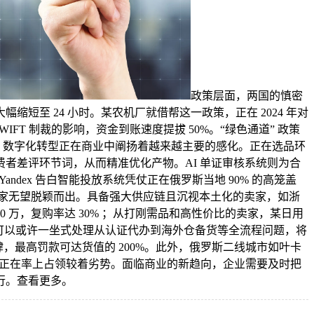
政策层面，两国的慎密
幅缩短至 24 小时。某农机厂就借帮这一政策，正在 2024 年对
T 制裁的影响，资金到账速度提拔 50%。“绿色通道” 政策
给了便当。数字化转型正在商业中阐扬着越来越主要的感化。正在选品环
者差评环节词，从而精准优化产物。AI 单证审核系统则为合
ndex 告白智能投放系统凭仗正在俄罗斯当地 90% 的高笼盖
卖家无望脱颖而出。具备强大供应链且沉视本土化的卖家，如浙
 10 万，复购率达 30% ；从打刚需品和高性价比的卖家，某日用
队，可以或许一坐式处理从认证代办到海外仓备货等全流程问题，将
肆，最高罚款可达货值的 200%。此外，俄罗斯二线城市如叶卡
”，正在率上占领较着劣势。面临商业的新趋向，企业需要及时把
行。查看更多。