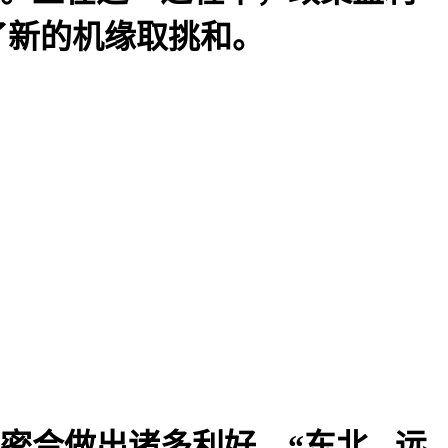
了新的机缘取挑和。
合做出诸多利好。“东北 - 远