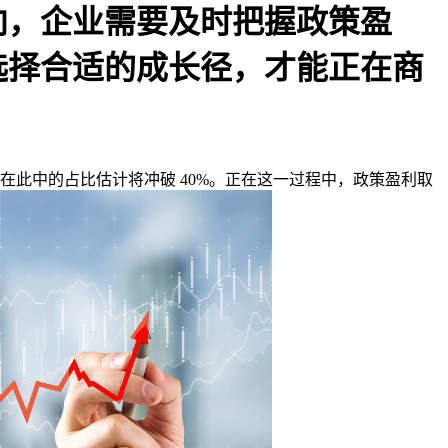
趋向，企业需要及时把握政策盈
选择合适的成长径，才能正在商
电商正在此中的占比估计将冲破 40%。正在这一过程中，政策盈利取