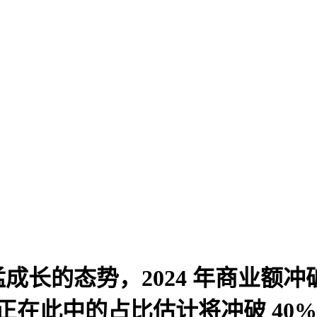
势，2024 年商业额冲破 24
电商正在此中的占比估计将冲破 4