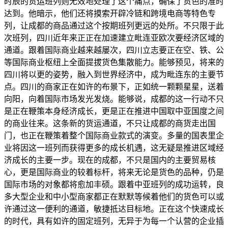
时辰的货运班列则无效地处理了这个痛点，确保了货色的准时
达到。他暗示，他们还将摸索开辟冷链和跨境电商等特色专
列，让成都的商品通过这个按期班列更远的处所。不只限于此
次班列，四川近年来正正在加速建立毗连亚欧次要经济区域的
通道。跟着国际商业越来越屡次，四川立志要正在空、铁、公
等国际商业枢纽上全面提拔货色集散能力。能够预见，将来的
四川将以更的姿势，融入到世界经济中，成为毗连东的主要节
点。四川的商家正在如许的布景下，正如统一颗颗星星，送着
向阳，向着国际市场发光发烧。能够说，成都的这一行动不只
是正在鞭策本身经济成长，更是正在推进中国取中亚国度之间
的商业往来。这条新的货运通道，不只让成都的商货走出国
门，也正在鞭策着整个国际商业款式的演变。多量的国表里企
业将因这一班列而获得更多的成长机遇，这无疑是推进区域经
济成长的主要一步。现在的成都，不只是国内的主要贸易核
心，更是国际商业的较着标杆，将来无论是货色的品种，仍是
国际市场的对象都将愈加丰硕。跟着中亚班列的成功运转，良
多大型企业和中小型商家都正在默默等候着他们的货色可以或
许通过这一便利的通道，敏捷抵达目标地。正在这个快速成长
的时代，具有如许的固定班列，无异于为每一个认营的企业插