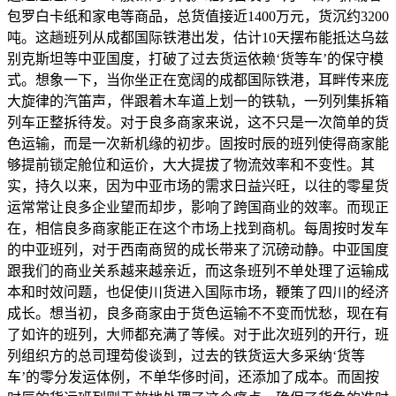
包罗白卡纸和家电等商品，总货值接近1400万元，货沉约3200
吨。这趟班列从成都国际铁港出发，估计10天摆布能抵达乌兹
别克斯坦等中亚国度，打破了过去货运依赖‘货等车’的保守模
式。想象一下，当你坐正在宽阔的成都国际铁港，耳畔传来庞
大旋律的汽笛声，伴跟着木车道上划一的铁轨，一列列集拆箱
列车正整拆待发。对于良多商家来说，这不只是一次简单的货
色运输，而是一次新机缘的初步。固按时辰的班列使得商家能
够提前锁定舱位和运价，大大提拔了物流效率和不变性。其
实，持久以来，因为中亚市场的需求日益兴旺，以往的零星货
运常常让良多企业望而却步，影响了跨国商业的效率。而现正
在，相信良多商家能正在这个市场上找到商机。每周按时发车
的中亚班列，对于西南商贸的成长带来了沉磅动静。中亚国度
跟我们的商业关系越来越亲近，而这条班列不单处理了运输成
本和时效问题，也促使川货进入国际市场，鞭策了四川的经济
成长。想当初，良多商家由于货色运输不不变而忧愁，现在有
了如许的班列，大师都充满了等候。对于此次班列的开行，班
列组织方的总司理芶俊谈到，过去的铁货运大多采纳‘货等
车’的零分发运体例，不单华侈时间，还添加了成本。而固按