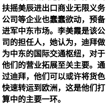
扶摇美辰进出口商业无限义务
公司等企业也蠢蠢欲动，预备
进军中东市场。李美霞是该公
司的担任人，她认为，迪拜做
为中东的国际交通枢纽，对于
他们的营业拓展至关主要。通
过迪拜，他们可以或许将货色
快速转运到欧洲，这是他们打
算中的主要一环。