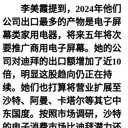
李美霞提到，2024年他们
公司出口最多的产物是电子屏
幕类家用电器，将来五年将次
要推广商用电子屏幕。她的公
司对迪拜的出口额增加了近10
倍，明显这股趋向仍正在持
续。她们也打算将营业扩展至
沙特、阿曼、卡塔尔等其它中
东国度。按照市场调研，沙特
的电子消费市场比迪拜潜力还