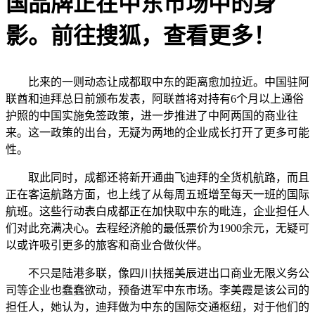
国品牌正在中东市场中的身
影。前往搜狐，查看更多！
比来的一则动态让成都取中东的距离愈加拉近。中国驻阿
联酋和迪拜总日前颁布发表，阿联酋将对持有6个月以上通俗
护照的中国实施免签政策，进一步推进了中阿两国的商业往
来。这一政策的出台，无疑为两地的企业成长打开了更多可能
性。
取此同时，成都还将新开通曲飞迪拜的全货机航路，而且
正在客运航路方面，也上线了从每周五班增至每天一班的国际
航班。这些行动表白成都正在加快取中东的毗连，企业担任人
们对此充满决心。去程经济舱的最低票价为1900余元，无疑可
以或许吸引更多的旅客和商业合做伙伴。
不只是陆港多联，像四川扶摇美辰进出口商业无限义务公
司等企业也蠢蠢欲动，预备进军中东市场。李美霞是该公司的
担任人，她认为，迪拜做为中东的国际交通枢纽，对于他们的