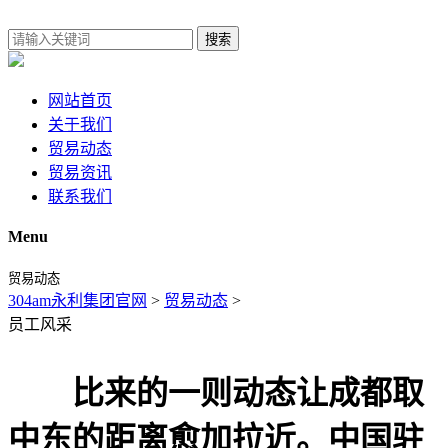
搜索
网站首页
关于我们
贸易动态
贸易资讯
联系我们
Menu
贸易动态
304am永利集团官网
>
贸易动态
>
员工风采
比来的一则动态让成都取
中东的距离愈加拉近。中国驻