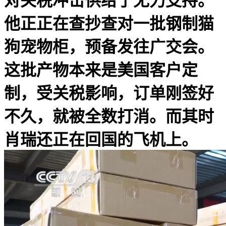
对关税冲击供给了无力支持。
他正正在查抄查对一批钢制猫
狗宠物柜，预备发往广交会。
这批产物本来是美国客户定
制，受关税影响，订单刚签好
不久，就被全数打消。而其时
肖瑞还正在回国的飞机上。