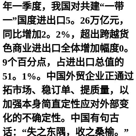
年一季度，我国对共建“一带
一”国度进出口5。26万亿元，
同比增加2。2%，超出跨越货
色商业进出口全体增加幅度0。
9个百分点，占进出口总值的
51。1%。中国外贸企业正通过
拓市场、稳订单、提质量，以
加强本身简直定性应对外部变
化的不确定性。中国有句古
话：“失之东隅，收之桑榆。”