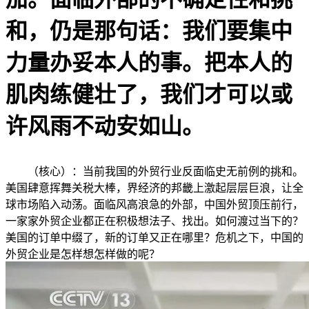
和，仍是那句话：我们要集中
力量办妥本人的事。把本人的
肌肉练健壮了，我们才可以或
许风雨不动安如山。
（核心）：当前我国的外贸行业反面临史无前例的挑和。
美国肆意挥舞关税大棒，界经济的邦畿上激起层层巨浪，让全
球市场陷入动荡。面临风高浪急的外部，中国外贸顶压前行，
一家家外贸企业都正在积极想法子、找出。如何渡过当下的？
美国的订单中缀了，新的订单又正在哪里？危机之下，中国的
外贸企业是怎样想怎样做的呢？