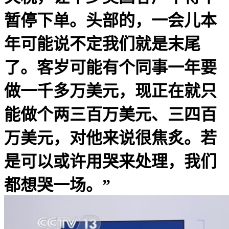
暂停下单。头部的，一会儿本
年可能说不定我们就是末尾
了。客岁可能有个同事一年要
做一千多万美元，现正在就只
能做个两三百万美元、三四百
万美元，对他来说很焦炙。若
是可以或许用哭来处理，我们
都想哭一场。”