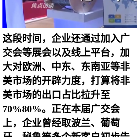
这段时间，企业还通过加入广
交会等展会以及线上平台，加
大对欧洲、中东、东南亚等非
美市场的开辟力度，打算将非
美市场的出口占比拉升至
70%80%。正在本届广交会
上，企业曾经取波兰、葡萄
牙、秘鲁等多个新客户初步告