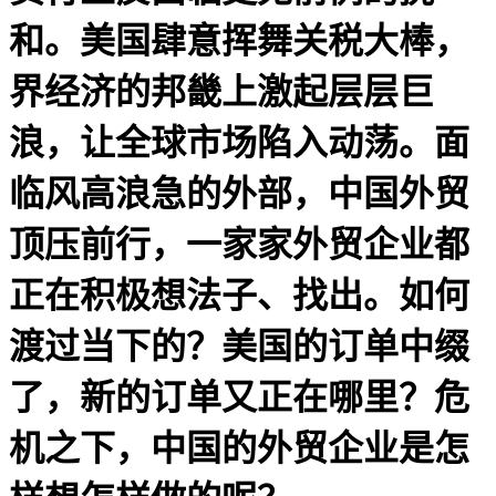
和。美国肆意挥舞关税大棒，
界经济的邦畿上激起层层巨
浪，让全球市场陷入动荡。面
临风高浪急的外部，中国外贸
顶压前行，一家家外贸企业都
正在积极想法子、找出。如何
渡过当下的？美国的订单中缀
了，新的订单又正在哪里？危
机之下，中国的外贸企业是怎