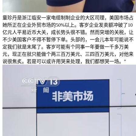
童珍丹是浙江临安一家电缆制制企业的大区司理，美国市场占
她所正在企业外贸市场的50%以上。客岁企业发卖额冲破了10
亿元人平易近币大关，成长势头很不错。然而突增的关税，让
不少美国客户不得不暂停下单。头部的，一会儿本年可能说不
定我们就是末尾了。客岁可能有个同事一年要做一千多万美
元，现正在就只能做个两三百万美元、三四百万美元，对他来
说很焦炙。若是可以或许用哭来处理，我们都想哭一场。”