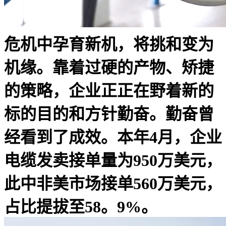
危机中孕育新机，将挑和变为
机缘。靠着过硬的产物、矫捷
的策略，企业正正在野着新的
标的目的和方针勤奋。勤奋曾
经看到了成效。本年4月，企业
电缆发卖接单量为950万美元，
此中非美市场接单560万美元，
占比提拔至58。9%。