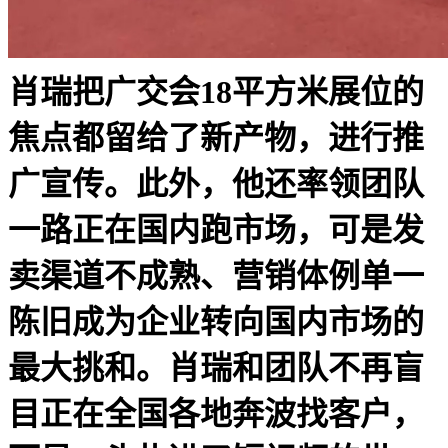
肖瑞把广交会18平方米展位的
焦点都留给了新产物，进行推
广宣传。此外，他还率领团队
一路正在国内跑市场，可是发
卖渠道不成熟、营销体例单一
陈旧成为企业转向国内市场的
最大挑和。肖瑞和团队不再盲
目正在全国各地奔波找客户，