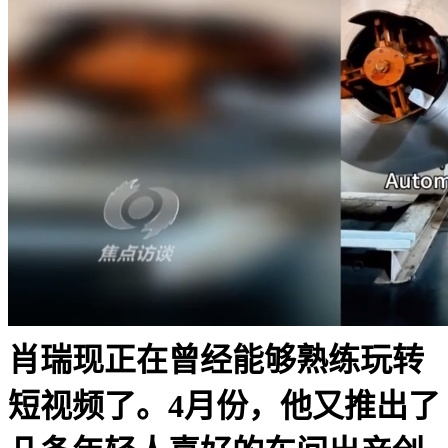
肖瑞现正在曾经能够熟练玩转
短视频了。4月份，他又推出了