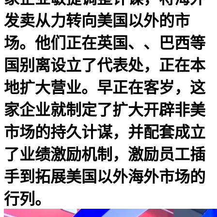
发卖从力转向美国以外的市
场。他们正在英国、、巴西等
国别离设立了代表处，正在本
地扩大营业。早正在客岁，这
家企业就制定了扩大开辟非美
市场的持久计谋，并配套成立
了业绩激励机制，激励员工插
手到拓展美国以外海外市场的
行列。