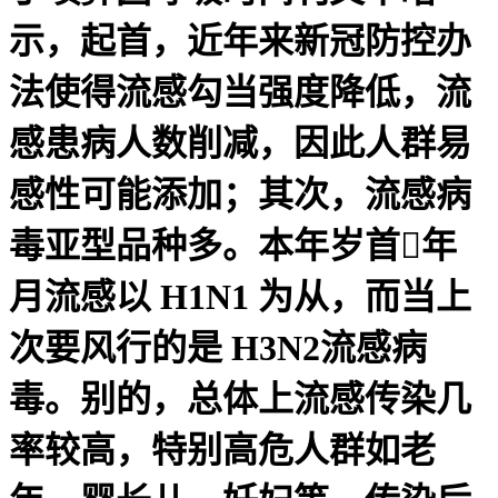
示，起首，近年来新冠防控办
法使得流感勾当强度降低，流
感患病人数削减，因此人群易
感性可能添加；其次，流感病
毒亚型品种多。本年岁首年
月流感以 H1N1 为从，而当上
次要风行的是 H3N2流感病
毒。别的，总体上流感传染几
率较高，特别高危人群如老