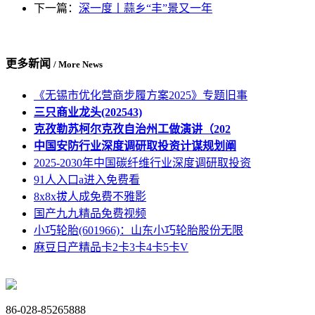
下一篇：
深一度丨蒜乡“丰”景又一年
更多新闻
/ More News
《无锡市优化营商步履方案2025》专题旧事
三只商业龙头(202543)
克孜勒苏柯尔克孜自治州工做演讲（202
中国安防行业深度调研取投资计谋规划阐
2025-2030年中国碳纤维行业深度调研取投资
91人入口a进入免费看
8x8x拔人成免费不雅影
国产九九精品免费视频
小巧轮胎(601966)：山东小巧轮胎股份无限
麻豆日产精品卡2卡3卡4卡5卡V
86-028-85265888