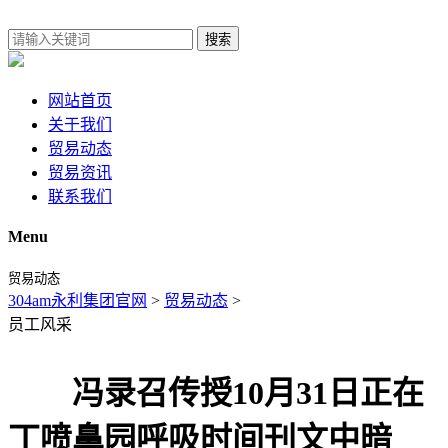
搜索
网站首页
关于我们
贸易动态
贸易资讯
联系我们
Menu
贸易动态
304am永利集团官网
>
贸易动态
>
员工风采
冯录召传授10月31日正在
丁喷鼻园呼吸时间刊文中暗